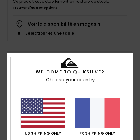
Ce produit est actuellement en rupture de stock.
Trouver d'autres options
Voir la disponibilité en magasin
Sélectionnez une taille
Details & caractéristiques
WELCOME TO QUIKSILVER
T-shirt Blanc Homme
Choose your country
Style
EQYZT07657
Code couleur
wbb0
Caractéristiques
Matière :
jersey de coton [160 g/m²]
Coupe :
coupe regular
Col :
col rond
US SHIPPING ONLY
FR SHIPPING ONLY
Manches :
manches courtes