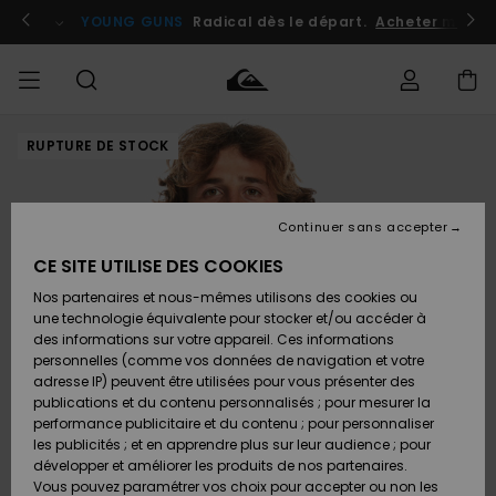
Passer
à
atuits
Se connecter / s'inscrire
YOUNG GUNS
Radical dès le départ.
Acheter maint
l'information
sur
le
produit
RUPTURE DE STOCK
Accéder à
HOMME
Vêtements
Vêtements
Shop
Surf
Snow
Outlet
ma
Shop
Shop
Homme
commande
Homme
Homme
GARÇON
Continuer sans accepter
Accessoires
Accessoires
Nouveautés
Livraison
Outlet
CE SITE UTILISE DES COOKIES
FEMME
Surf
Snow
Enfant
Shop
Shop
Nos partenaires et nous-mêmes utilisons des cookies ou
Retours
Chaussures
Chaussures
A
Enfant
Enfant
une technologie équivalente pour stocker et/ou accéder à
& Tongs
& Tongs
Découvrir
SURF
des informations sur votre appareil. Ces informations
Outlet
personnelles (comme vos données de navigation et votre
Paiement
Femme
adresse IP) peuvent être utilisées pour vous présenter des
SNOW
Highlights
Snow
publications et du contenu personnalisés ; pour mesurer la
Surf
Surf
Snow
Shop
Carte
performance publicitaire et du contenu ; pour personnaliser
Femme
Cadeau
les publicités ; et en apprendre plus sur leur audience ; pour
OUTLET
développer et améliorer les produits de nos partenaires.
Communauté
Snow
Snow
Vous pouvez paramétrer vos choix pour accepter ou non les