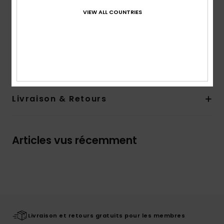
Logotage :
Logo Quiksilver imprimé en HD sur la
VIEW ALL COUNTRIES
poitrine côté gauche
Composition
100 % Coton
Traçabilité du produit (Loi Agec)
Livraison & Retours
Articles vus récemment
Livraison et retours gratuits pour les membres