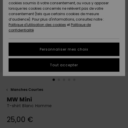
Quiksilver
A
cookies soumis à votre consentement, ou vous y opposer
Freedom
AIDE &
Découvrir
lorsque les cookies concernés ne relèvent pas de votre
CONTACT
consentement (tels que certains cookies de mesure
Nouveautés
Nouveautés
d’audience). Pour plus d'informations, consultez notre :
Protection
Politique d'utilisation des cookies
et
Politique de
des
Communauté
MAGASINS
confidentialité
données
A
A
Découvrir
Découvrir
QUIKSILVER
Guide des
APP
Personnaliser mes choix
tailles
LISTE DE
Tout accepter
SOUHAITS
Démarrez
une
conversation
pour
obtenir la
Manches Courtes
réponse la
MW Mini
plus rapide
à votre
T-shirt Blanc Homme
question.
25,00 €
Démarrer
une
conversation