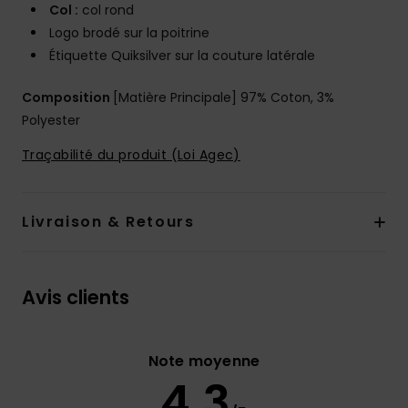
Col :
col rond
Logo brodé sur la poitrine
Étiquette Quiksilver sur la couture latérale
Composition
[Matière Principale] 97% Coton, 3%
Polyester
Traçabilité du produit (Loi Agec)
Livraison & Retours
Avis clients
Note moyenne
4.3