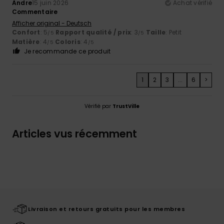
Andre
15 juin 2026
Achat vérifié
Commentaire
Afficher original - Deutsch
Confort
: 5
Rapport qualité / prix
: 3
Taille
: Petit
/5
/5
Matière
: 4
Coloris
: 4
/5
/5
Je recommande ce produit
1
2
3
...
6
>
Vérifié par
TrustVille
Articles vus récemment
Livraison et retours gratuits pour les membres