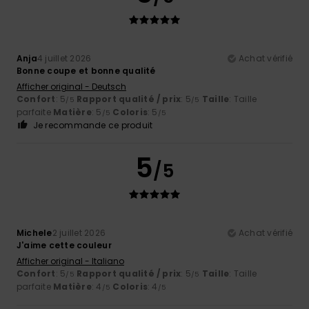
Anja
4 juillet 2026
Achat vérifié
Bonne coupe et bonne qualité
Afficher original - Deutsch
Confort
: 5
Rapport qualité / prix
: 5
Taille
: Taille
/5
/5
parfaite
Matière
: 5
Coloris
: 5
/5
/5
Je recommande ce produit
5
/5
Michele
2 juillet 2026
Achat vérifié
J'aime cette couleur
Afficher original - Italiano
Confort
: 5
Rapport qualité / prix
: 5
Taille
: Taille
/5
/5
parfaite
Matière
: 4
Coloris
: 4
/5
/5