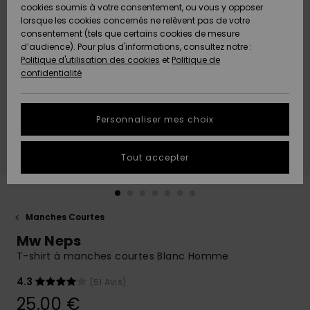
Quiksilver
A
cookies soumis à votre consentement, ou vous y opposer
Freedom
AIDE &
Découvrir
lorsque les cookies concernés ne relèvent pas de votre
CONTACT
consentement (tels que certains cookies de mesure
Nouveautés
Nouveautés
d’audience). Pour plus d'informations, consultez notre :
Protection
Politique d'utilisation des cookies
et
Politique de
des
Communauté
MAGASINS
confidentialité
données
A
A
Découvrir
Découvrir
QUIKSILVER
Guide des
APP
Personnaliser mes choix
tailles
LISTE DE
Tout accepter
SOUHAITS
Démarrez
une
conversation
pour
obtenir la
Manches Courtes
réponse la
Mw Neps
plus rapide
à votre
T-shirt à manches courtes Blanc Homme
question.
4.3
(51 Avis)
Démarrer
une
25,00 €
conversation