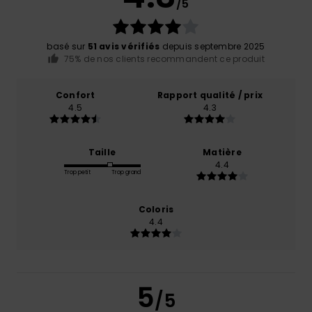
/5
basé sur
51 avis vérifiés
depuis septembre 2025
75% de nos clients recommandent ce produit
Confort
Rapport qualité / prix
4.5
4.3
Taille
Matière
4.4
Trop petit
Trop grand
Coloris
4.4
5
/5