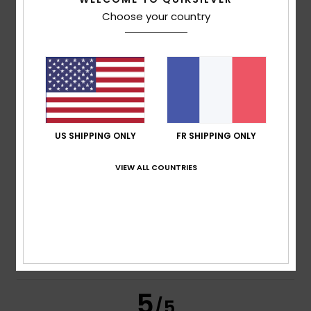
Choose your country
Vanessa
7 juillet 2026
Achat vérifié
J'aime cette marque
Afficher original - Castellano
Confort
: 5
Rapport qualité / prix
: 5
Taille
: Taille
/5
/5
parfaite
Matière
: 5
Coloris
: 5
/5
/5
1
US SHIPPING ONLY
FR SHIPPING ONLY
/5
VIEW ALL COUNTRIES
Romuald
6 juillet 2026
Achat vérifié
il est tacheté alors que ce n'est pas mentionné dans
l'annonce
Confort
: 5
Rapport qualité / prix
: 4
Taille
: Taille
/5
/5
parfaite
Matière
: 5
Coloris
: 1
/5
/5
5
/5