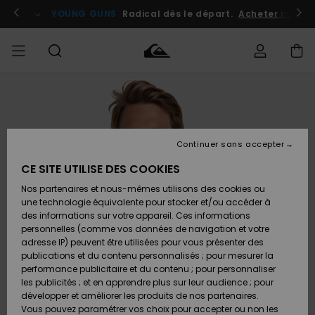
Passer
à
atuits
Se connecter / s'inscrire
YOUNG GUNS
Radical dès le départ.
Acheter maint
l'information
sur
le
produit
Accéder à
HOMME
Vêtements
Vêtements
Shop
Surf
Snow
Outlet
ma
Shop
Shop
Homme
commande
Homme
Homme
GARÇON
Continuer sans accepter
Accessoires
Accessoires
Nouveautés
Livraison
Outlet
CE SITE UTILISE DES COOKIES
FEMME
Surf
Snow
Enfant
Shop
Shop
Nos partenaires et nous-mêmes utilisons des cookies ou
Retours
Chaussures
Chaussures
A
Enfant
Enfant
une technologie équivalente pour stocker et/ou accéder à
& Tongs
& Tongs
Découvrir
SURF
des informations sur votre appareil. Ces informations
Outlet
personnelles (comme vos données de navigation et votre
Paiement
Femme
adresse IP) peuvent être utilisées pour vous présenter des
SNOW
Highlights
Snow
publications et du contenu personnalisés ; pour mesurer la
Surf
Surf
Snow
Shop
Carte
performance publicitaire et du contenu ; pour personnaliser
Femme
Cadeau
les publicités ; et en apprendre plus sur leur audience ; pour
OUTLET
développer et améliorer les produits de nos partenaires.
Communauté
Snow
Snow
Vous pouvez paramétrer vos choix pour accepter ou non les