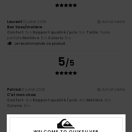
Laurent
13 juillet 2026
Achat vérifié
Bon tissu/matiere
Confort
: 5
Rapport qualité / prix
: 5
Taille
: Taille
/5
/5
parfaite
Matière
: 5
Coloris
: 5
/5
/5
Je recommande ce produit
5
/5
Patrick
13 juillet 2026
Achat vérifié
C'et mon choix
Confort
: 4
Rapport qualité / prix
: 4
Matière
: 4
/5
/5
/5
Coloris
: 5
/5
5
/5
WELCOME TO QUIKSILVER