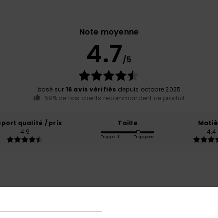
Note moyenne
4.7
/5
basé sur
16 avis vérifiés
depuis octobre 2025
69% de nos clients recommandent ce produit
port qualité / prix
Taille
Matiè
4.9
4.4
Trop petit
Trop grand
6
ort qualité / prix
: 5
Taille
: Taille parfaite
Matière
: 5
Coloris
: 5
/5
/5
/
e ce produit