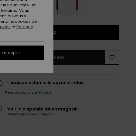
les publicités ; et
rtenaires. Vous
nt, ou vous y
ertains cookies de
ookies
et
Politique
1SZ
t accepter
Ajouter au panier
Livraison à domicile ou point relais
Prévue à partir du
13 août
Voir la disponibilité en magasin
Sélectionner mon magasin