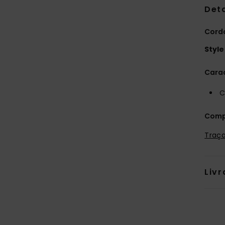
Deta
Cordo
Style
Carac
C
Comp
Traça
Livr