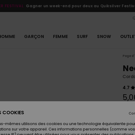
ER FESTIVAL
Gagner un week-end pour deux au Quiksilver Festiv
Q
HOMME
GARÇON
FEMME
SURF
SNOW
OUTLE
Page d'
Ne
Cord
4.7
5,0
ES COOKIES
Con
Coule
us-mêmes utilisons des cookies ou une technologie équivalente pour
tions sur votre appareil. Ces informations personnelles (comme v
resse IP) peuvent être utilisées pour vous présenter des publications