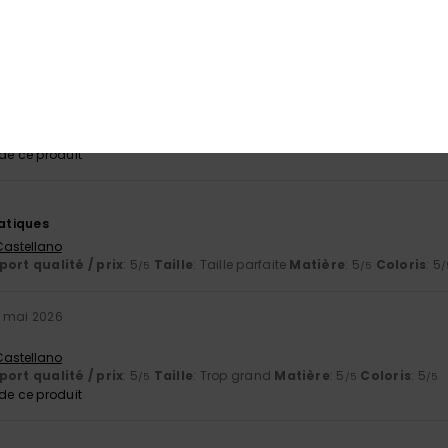
 Castellano
ort qualité / prix
: 5
Taille
: Taille parfaite
Matière
: 5
Coloris
: 5
/5
/5
/
 Castellano
ort qualité / prix
: 5
Taille
: Trop grand
Matière
: 5
Coloris
: 5
/5
/5
/5
e ce produit
ratiques
 Castellano
ort qualité / prix
: 5
Taille
: Taille parfaite
Matière
: 5
Coloris
: 5
/5
/5
/
 mai 2026
 Castellano
ort qualité / prix
: 5
Taille
: Trop grand
Matière
: 5
Coloris
: 5
/5
/5
/5
e ce produit