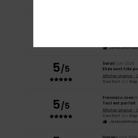
Afficher original -
Confort
: 5
Rapp
/5
Bernie
15 juin 2026
5
/5
Article pratique.
Afficher original -
Confort
: 5
Rapp
/5
Je recommand
5
Sarai
8 juin 2026
/5
Elles sont très p
Afficher original -
Confort
: 5
Rapp
/5
Francisco Jose
26
5
/5
Tout est parfait
Afficher original -
Confort
: 5
Rapp
/5
Je recommand
Daniel
9 mai 2026