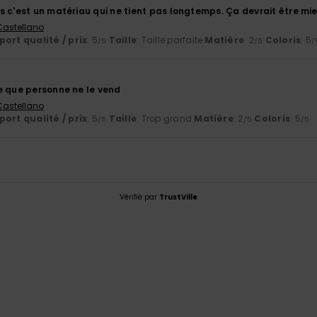
 c'est un matériau qui ne tient pas longtemps. Ça devrait être mie
 Castellano
ort qualité / prix
: 5
Taille
: Taille parfaite
Matière
: 2
Coloris
: 5
/5
/5
/
e que personne ne le vend
 Castellano
ort qualité / prix
: 5
Taille
: Trop grand
Matière
: 2
Coloris
: 5
/5
/5
/5
Vérifié par
TrustVille