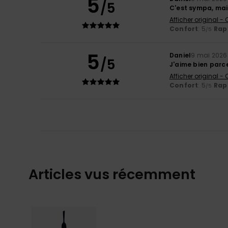
5
/5
C'est sympa, mais
Afficher original -
Confort
: 5
Rapp
/5
5
Daniel
9 mai 2026
/5
J'aime bien parc
Afficher original -
Confort
: 5
Rapp
/5
Articles vus récemment