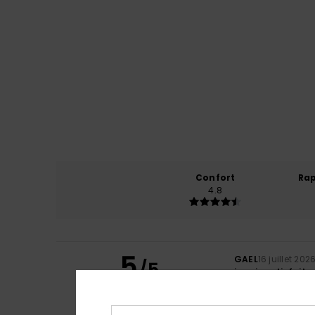
Confort
Rap
4.8
5
GAEL
16 juillet 202
/5
je suis satisfait.
Confort
: 5
Rapp
/5
Je recommand