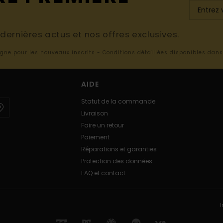
ernières actus et nos offres exclusives.
ligne pour les nouveaux inscrits - Conditions détaillées disponibles dan
AIDE
Statut de la commande
Livraison
Faire un retour
Paiement
Réparations et garanties
Protection des données
FAQ et contact
I