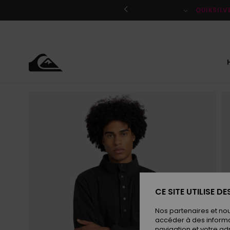
Passer
à
QUIKSILV
l'information
sur
le
produit
CE SITE UTILISE D
Nos partenaires et no
accéder à des informa
navigation et votre ad