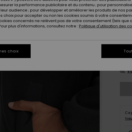
esurer la performance publicitaire et du contenu ; pour personnaliser 
Coule
leur audience ; pour développer et améliorer les produits de nos pa
 choix pour accepter ou non les cookies soumis à votre consenteme
ookies concernés ne relèvent pas de votre consentement (tels que c
ur plus d'informations, consultez notre :
Politique d'utilisation des c
mes choix
Tou
S
Vo
Ce 
Tro