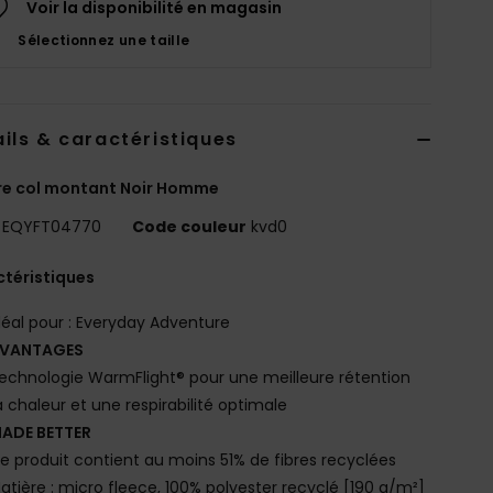
Voir la disponibilité en magasin
Sélectionnez une taille
ils & caractéristiques
re col montant Noir Homme
EQYFT04770
Code couleur
kvd0
téristiques
déal pour : Everyday Adventure
VANTAGES
echnologie WarmFlight® pour une meilleure rétention
a chaleur et une respirabilité optimale
ADE BETTER
e produit contient au moins 51% de fibres recyclées
atière : micro fleece, 100% polyester recyclé [190 g/m²]