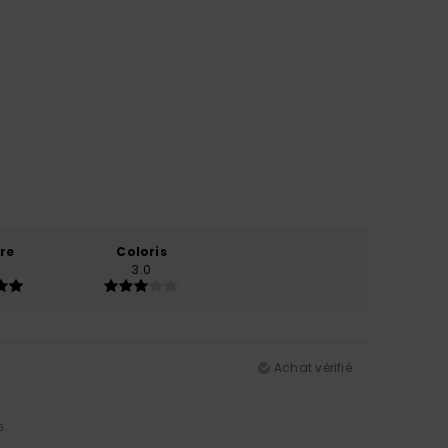
re
Coloris
3.0
Achat vérifié
5