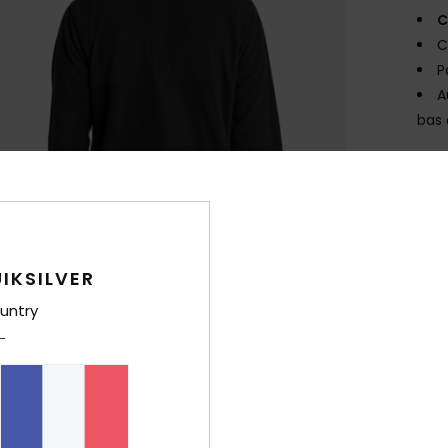
C
C
P
A
bas 
Comp
Traça
Livr
IKSILVER
untry