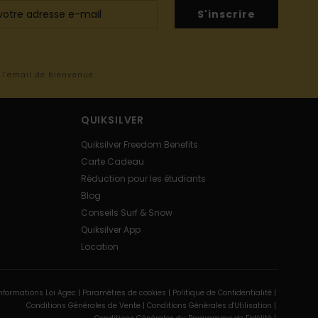
S'inscrire
s l'email de bienvenue
QUIKSILVER
Quiksilver Freedom Benefits
Carte Cadeau
Réduction pour les étudiants
Blog
Conseils Surf & Snow
Quiksilver App
Location
nformations Loi Agec |
Paramètres de cookies |
Politique de Confidentialité |
Conditions Générales de Vente |
Conditions Générales d'Utilisation |