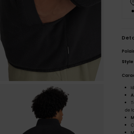
Deta
Polai
Style
Carac
I
A
T
de l
M
C
M