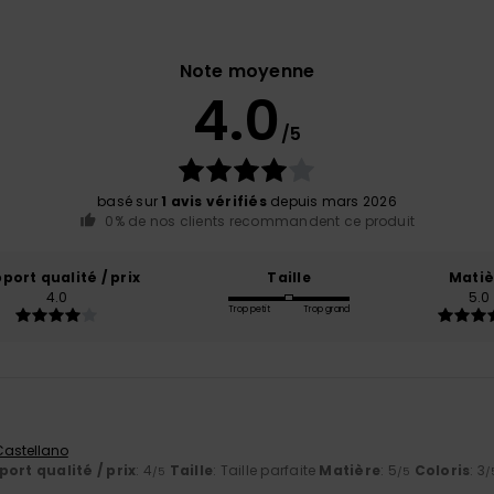
Note moyenne
4.0
/5
basé sur
1 avis vérifiés
depuis mars 2026
0% de nos clients recommandent ce produit
port qualité / prix
Taille
Matiè
4.0
5.0
Trop petit
Trop grand
6
 Castellano
ort qualité / prix
: 4
Taille
: Taille parfaite
Matière
: 5
Coloris
: 3
/5
/5
/