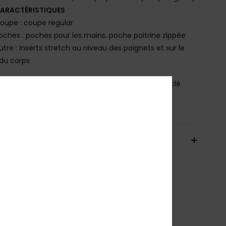
ARACTÉRISTIQUES
oupe : coupe regular
oches : poches pour les mains, poche poitrine zippée
utre : inserts stretch au niveau des poignets et sur le
du corps
osition
[Matière principale] 100% polyester recyclé
bilité du produit (Loi Agec)
aison & Retours