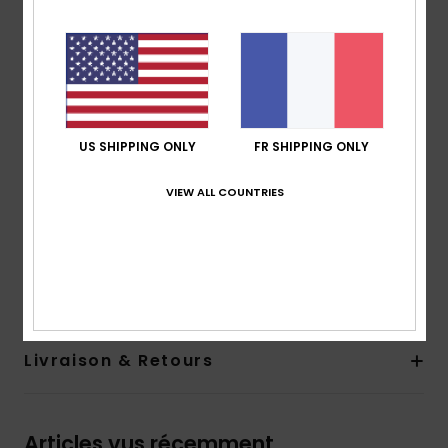
isolation thermique optimale et une grande
respirabilité
Made Better :
fabriqué avec 90 % de fibres de
polyester recyclé issues de déchets plastiques
Matière :
100 % polyester recyclé
190 g/m2
US SHIPPING ONLY
FR SHIPPING ONLY
Coupe :
confort
Poches :
poche poitrine, 2 poches mains
VIEW ALL COUNTRIES
Ourlet et poignets élastiqués
Composition
[Matière principale] 100% polyester recyclé
Traçabilité du produit (Loi Agec)
Livraison & Retours
Articles vus récemment