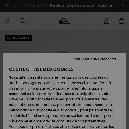
Passer
à
atuits
Se connecter / s'inscrire
YOUNG GUNS
Radical dès le départ.
Acheter maint
l'information
sur
le
produit
NOUVEAUTÉ
Accéder à
HOMME
Vêtements
Vêtements
Shop
Surf
Snow
Outlet
ma
Shop
Shop
Homme
commande
Homme
Homme
GARÇON
Continuer sans accepter
Accessoires
Accessoires
Nouveautés
Livraison
Outlet
CE SITE UTILISE DES COOKIES
FEMME
Surf
Snow
Enfant
Shop
Shop
Nos partenaires et nous-mêmes utilisons des cookies ou
Retours
Chaussures
Chaussures
A
Enfant
Enfant
une technologie équivalente pour stocker et/ou accéder à
& Tongs
& Tongs
Découvrir
SURF
des informations sur votre appareil. Ces informations
Outlet
personnelles (comme vos données de navigation et votre
Paiement
Femme
adresse IP) peuvent être utilisées pour vous présenter des
SNOW
Highlights
Snow
publications et du contenu personnalisés ; pour mesurer la
Surf
Surf
Snow
Shop
Carte
performance publicitaire et du contenu ; pour personnaliser
Femme
Cadeau
les publicités ; et en apprendre plus sur leur audience ; pour
OUTLET
développer et améliorer les produits de nos partenaires.
Communauté
Snow
Snow
Vous pouvez paramétrer vos choix pour accepter ou non les