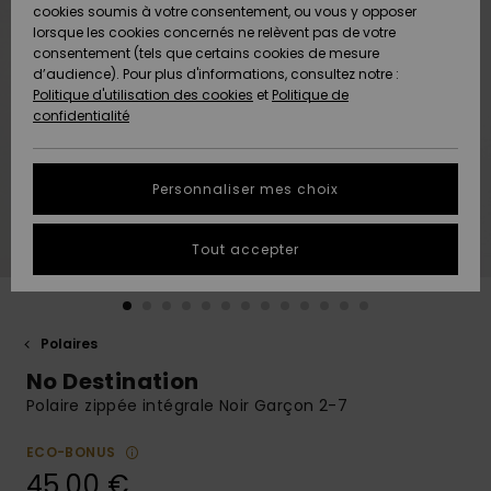
Quiksilver
A
cookies soumis à votre consentement, ou vous y opposer
Freedom
AIDE &
Découvrir
lorsque les cookies concernés ne relèvent pas de votre
CONTACT
consentement (tels que certains cookies de mesure
Nouveautés
Nouveautés
d’audience). Pour plus d'informations, consultez notre :
Protection
Politique d'utilisation des cookies
et
Politique de
des
Communauté
MAGASINS
confidentialité
données
A
A
Découvrir
Découvrir
QUIKSILVER
Guide des
APP
Personnaliser mes choix
tailles
LISTE DE
Tout accepter
SOUHAITS
Démarrez
une
conversation
pour
obtenir la
Polaires
réponse la
No Destination
plus rapide
à votre
Polaire zippée intégrale Noir Garçon 2-7
question.
ECO-BONUS
Démarrer
une
45,00 €
conversation