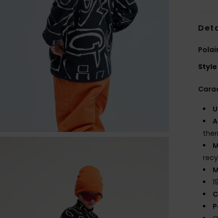
Deta
Polai
Style
Carac
U
A
ther
M
recy
M
1
C
P