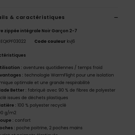
ils & caractéristiques
re zippée intégrale Noir Garçon 2-7
EQKPF03022
Code couleur
kvj6
téristiques
tilisation :
aventures quotidiennes / temps froid
vantages :
technologie WarmFlight pour une isolation
mique optimale et une grande respirabilité
ade Better :
fabriqué avec 90 % de fibres de polyester
clé issues de déchets plastiques
atière :
100 % polyester recyclé
90 g/m2
oupe :
confort
oches :
poche poitrine, 2 poches mains