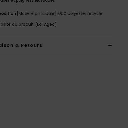
urlet et poignets élastiqués
osition
[Matière principale] 100% polyester recyclé
bilité du produit (Loi Agec)
aison & Retours