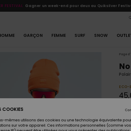
ER FESTIVAL
Gagner un week-end pour deux au Quiksilver Festiv
Q
HOMME
GARÇON
FEMME
SURF
SNOW
OUTLE
Page d'
No
Polai
ECO-
45,
ES COOKIES
Con
Coule
us-mêmes utilisons des cookies ou une technologie équivalente pour
tions sur votre appareil. Ces informations personnelles (comme v
resse IP) peuvent être utilisées pour vous présenter des publications