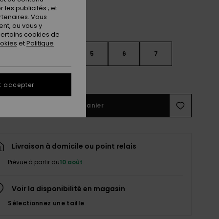
les publicités ; et
rtenaires. Vous
nt, ou vous y
ertains cookies de
ookies
et
Politique
3
4
5
6
7
ir le Guide des tailles
t accepter
Ajouter au panier
Livraison à domicile ou point relais
Prévue à partir du
10 août
Voir la disponibilité en magasin
Sélectionnez une taille