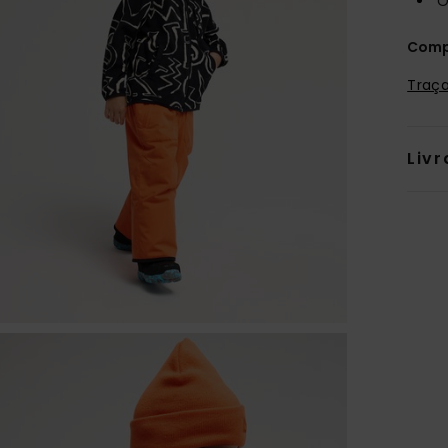
O
Comp
Traça
Livr