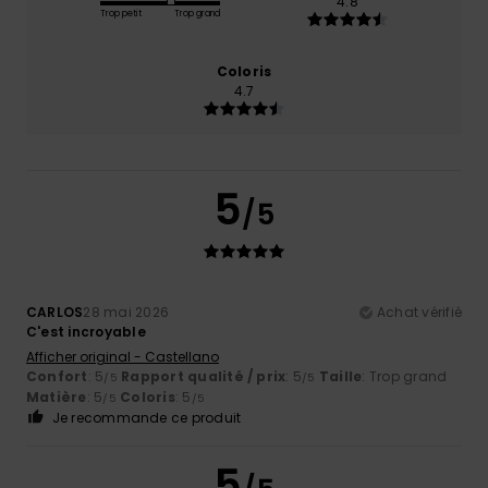
4.8
Trop petit
Trop grand
Coloris
4.7
5
/5
CARLOS
28 mai 2026
Achat vérifié
C'est incroyable
Afficher original - Castellano
Confort
: 5
Rapport qualité / prix
: 5
Taille
: Trop grand
/5
/5
Matière
: 5
Coloris
: 5
/5
/5
Je recommande ce produit
5