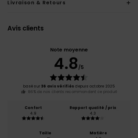
Livraison & Retours
Avis clients
Note moyenne
4.8
/5
basé sur
36 avis vérifiés
depuis octobre 2025
86% de nos clients recommandent ce produit
Confort
Rapport qualité / prix
4.9
4.3
Taille
Matière