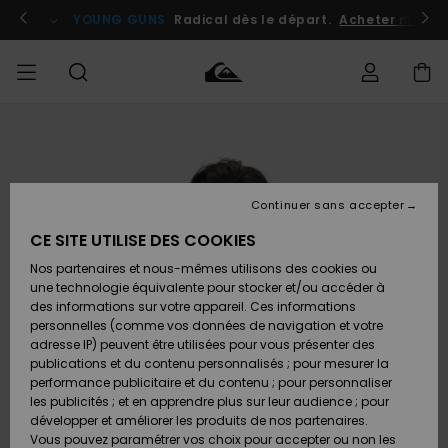
Passer
à
atuits
Se connecter / s'inscrire
YOUNG GUNS
Radical dès le départ.
Acheter maint
l'information
sur
le
produit
Accéder à
HOMME
Vêtements
Vêtements
Shop
Surf
Snow
Outlet
ma
Shop
Shop
Homme
commande
Homme
Homme
GARÇON
Continuer sans accepter
Accessoires
Accessoires
Nouveautés
Livraison
Outlet
CE SITE UTILISE DES COOKIES
FEMME
Surf
Snow
Enfant
Shop
Shop
Nos partenaires et nous-mêmes utilisons des cookies ou
Retours
Chaussures
Chaussures
A
Enfant
Enfant
une technologie équivalente pour stocker et/ou accéder à
& Tongs
& Tongs
Découvrir
SURF
des informations sur votre appareil. Ces informations
Outlet
personnelles (comme vos données de navigation et votre
Paiement
Femme
adresse IP) peuvent être utilisées pour vous présenter des
SNOW
Highlights
Snow
publications et du contenu personnalisés ; pour mesurer la
Surf
Surf
Snow
Shop
Carte
performance publicitaire et du contenu ; pour personnaliser
Femme
Cadeau
les publicités ; et en apprendre plus sur leur audience ; pour
OUTLET
développer et améliorer les produits de nos partenaires.
Communauté
Snow
Snow
Vous pouvez paramétrer vos choix pour accepter ou non les