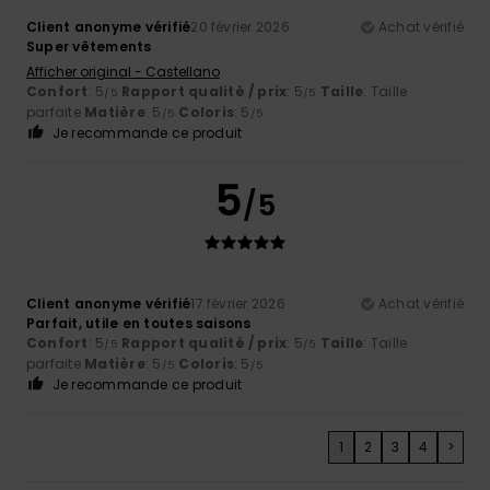
Client anonyme vérifié
20 février 2026
Achat vérifié
Super vêtements
Afficher original - Castellano
Confort
: 5
Rapport qualité / prix
: 5
Taille
: Taille
/5
/5
parfaite
Matière
: 5
Coloris
: 5
/5
/5
Je recommande ce produit
5
/5
Client anonyme vérifié
17 février 2026
Achat vérifié
Parfait, utile en toutes saisons
Confort
: 5
Rapport qualité / prix
: 5
Taille
: Taille
/5
/5
parfaite
Matière
: 5
Coloris
: 5
/5
/5
Je recommande ce produit
1
2
3
4
>