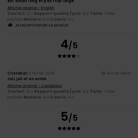
est assez long et pas trop large.
Afficher original - English
Confort
: 5
Rapport qualité / prix
: 5
Taille
: Taille
/5
/5
parfaite
Matière
: 5
Coloris
: 5
/5
/5
Je recommande ce produit
4
/5
Cristobal
22 février 2026
Achat vérifié
Joli, joli et en solde
Afficher original - Castellano
Confort
: 4
Rapport qualité / prix
: 3
Taille
: Taille
/5
/5
parfaite
Matière
: 4
Coloris
: 4
/5
/5
5
/5