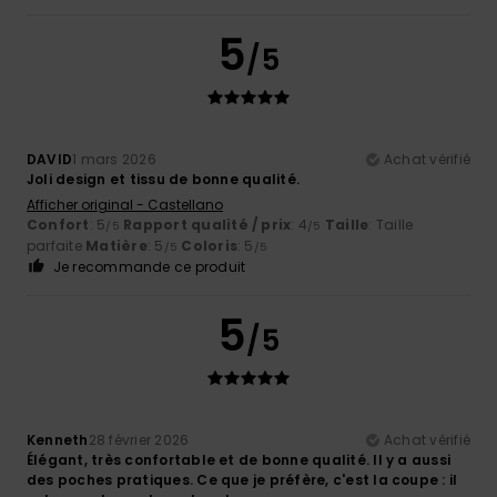
5
/5
DAVID
1 mars 2026
Achat vérifié
Joli design et tissu de bonne qualité.
Afficher original - Castellano
Confort
: 5
Rapport qualité / prix
: 4
Taille
: Taille
/5
/5
parfaite
Matière
: 5
Coloris
: 5
/5
/5
Je recommande ce produit
5
/5
Kenneth
28 février 2026
Achat vérifié
Élégant, très confortable et de bonne qualité. Il y a aussi
des poches pratiques. Ce que je préfère, c'est la coupe : il