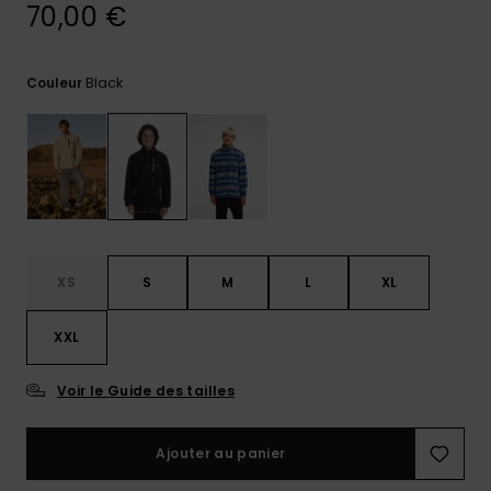
70,00 €
Trouvez
des
réponses
Black
Couleur
aux
questions
les plus
fréquentes
et notre
formulaire
de
contact.
Consulter
XS
S
M
L
XL
la FAQ
XXL
Voir le Guide des tailles
Ajouter au panier