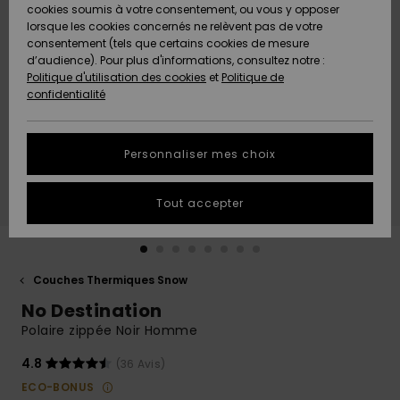
Quiksilver
A
cookies soumis à votre consentement, ou vous y opposer
Freedom
AIDE &
Découvrir
lorsque les cookies concernés ne relèvent pas de votre
CONTACT
consentement (tels que certains cookies de mesure
Nouveautés
Nouveautés
d’audience). Pour plus d'informations, consultez notre :
Protection
Politique d'utilisation des cookies
et
Politique de
des
Communauté
MAGASINS
confidentialité
données
A
A
Découvrir
Découvrir
QUIKSILVER
Guide des
APP
Personnaliser mes choix
tailles
LISTE DE
Tout accepter
SOUHAITS
Démarrez
une
conversation
pour
obtenir la
Couches Thermiques Snow
réponse la
No Destination
plus rapide
à votre
Polaire zippée Noir Homme
question.
4.8
(36 Avis)
Démarrer
une
ECO-BONUS
conversation