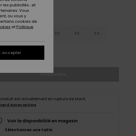
les publicités ; et
rtenaires. Vous
nt, ou vous y
ertains cookies de
ookies
et
Politique
30
31
32
33
34
6
38
t accepter
Indisponible
produit est actuellement en rupture de stock.
uver d'autres options
Voir la disponibilité en magasin
Sélectionnez une taille