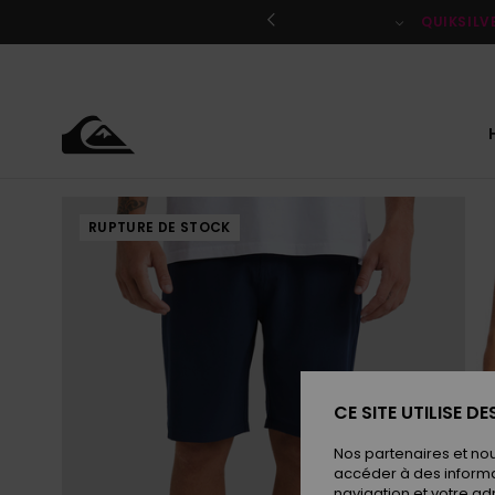
Passer
à
QUIKSILV
l'information
sur
le
produit
RUPTURE DE STOCK
CE SITE UTILISE D
Nos partenaires et no
accéder à des informa
navigation et votre ad