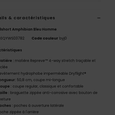
ils & caractéristiques
dshort Amphibian Bleu Homme
EQYWS03782
Code couleur
byj0
téristiques
atière :
matière Repreve™ 4-way stretch traçable et
clée
evêtement hydrophobe imperméable Dryflight®
ongueur:
50,8 cm, coupe mi-longue
oupe :
coupe regular, classique et confortable
aille :
braguette zippée anti-corrosive avec bouton de
meture
oches :
poches à ouverture latérale
oche zippée à l'arrière