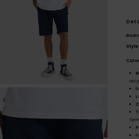
Deta
Boar
Style
Carac
M
recy
R
L
C
T
fer
P
P