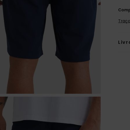
Comp
Traça
Livr