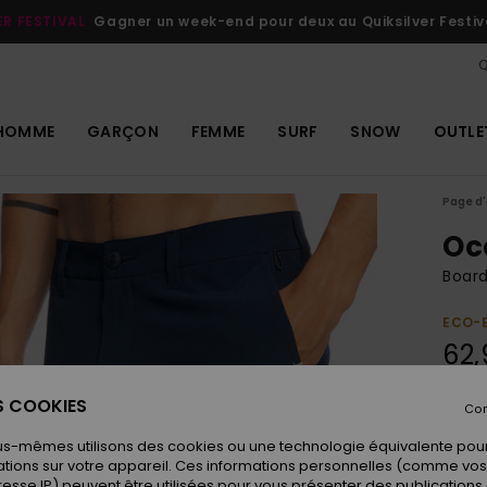
ER FESTIVAL
Gagner un week-end pour deux au Quiksilver Festiv
Q
HOMME
GARÇON
FEMME
SURF
SNOW
OUTLE
Page d'
Oc
Boar
ECO-
62,
ES COOKIES
Con
Coule
us-mêmes utilisons des cookies ou une technologie équivalente pour
tions sur votre appareil. Ces informations personnelles (comme v
resse IP) peuvent être utilisées pour vous présenter des publications