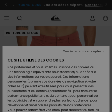
Passer
à
atuits
Se connecter / s'inscrire
YOUNG GUNS
Radical dès le départ.
Acheter maint
l'information
sur
le
produit
RUPTURE DE STOCK
Accéder à
HOMME
Vêtements
Vêtements
Shop
Surf
Snow
Outlet
ma
Shop
Shop
Homme
commande
Homme
Homme
GARÇON
Continuer sans accepter
Accessoires
Accessoires
Nouveautés
Livraison
Outlet
CE SITE UTILISE DES COOKIES
FEMME
Surf
Snow
Enfant
Shop
Shop
Nos partenaires et nous-mêmes utilisons des cookies ou
Retours
Chaussures
Chaussures
A
Enfant
Enfant
une technologie équivalente pour stocker et/ou accéder à
& Tongs
& Tongs
Découvrir
SURF
des informations sur votre appareil. Ces informations
Outlet
personnelles (comme vos données de navigation et votre
Paiement
Femme
adresse IP) peuvent être utilisées pour vous présenter des
SNOW
Highlights
Snow
publications et du contenu personnalisés ; pour mesurer la
Surf
Surf
Snow
Shop
Carte
performance publicitaire et du contenu ; pour personnaliser
Femme
Cadeau
les publicités ; et en apprendre plus sur leur audience ; pour
OUTLET
développer et améliorer les produits de nos partenaires.
Communauté
Snow
Snow
Vous pouvez paramétrer vos choix pour accepter ou non les