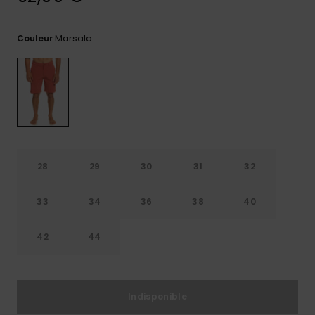
Trouvez
des
Marsala
Couleur
réponses
aux
questions
les plus
fréquentes
et notre
formulaire
de
contact.
28
29
30
31
32
Consulter
la FAQ
33
34
36
38
40
42
44
Indisponible