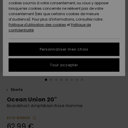
Quiksilver
A
cookies soumis à votre consentement, ou vous y opposer
Freedom
AIDE &
Découvrir
lorsque les cookies concernés ne relèvent pas de votre
CONTACT
consentement (tels que certains cookies de mesure
Nouveautés
Nouveautés
d’audience). Pour plus d'informations, consultez notre :
Protection
Politique d'utilisation des cookies
et
Politique de
des
Communauté
MAGASINS
confidentialité
données
A
A
Découvrir
Découvrir
QUIKSILVER
Guide des
APP
Personnaliser mes choix
tailles
LISTE DE
Tout accepter
SOUHAITS
Démarrez
une
conversation
pour
obtenir la
Shorts
réponse la
Ocean Union 20"
plus rapide
à votre
Boardshort Amphibian Rose Homme
question.
ECO-BONUS
Démarrer
une
62,99 €
conversation