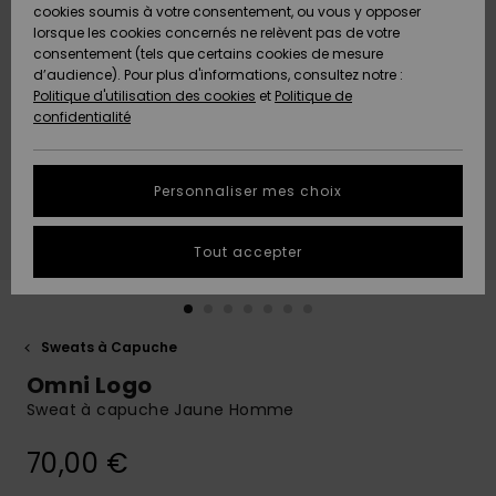
Quiksilver
A
cookies soumis à votre consentement, ou vous y opposer
Freedom
AIDE &
Découvrir
lorsque les cookies concernés ne relèvent pas de votre
CONTACT
consentement (tels que certains cookies de mesure
Nouveautés
Nouveautés
d’audience). Pour plus d'informations, consultez notre :
Protection
Politique d'utilisation des cookies
et
Politique de
des
Communauté
MAGASINS
confidentialité
données
A
A
Découvrir
Découvrir
QUIKSILVER
Guide des
APP
Personnaliser mes choix
tailles
LISTE DE
Tout accepter
SOUHAITS
Démarrez
une
conversation
pour
obtenir la
Sweats à Capuche
réponse la
Omni Logo
plus rapide
à votre
Sweat à capuche Jaune Homme
question.
70,00 €
Démarrer
une
conversation