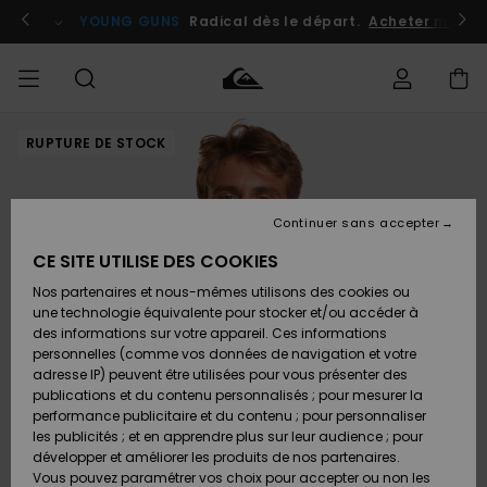
Passer
à
atuits
Se connecter / s'inscrire
YOUNG GUNS
Radical dès le départ.
Acheter maint
l'information
sur
le
produit
RUPTURE DE STOCK
Accéder à
HOMME
Vêtements
Vêtements
Shop
Surf
Snow
Outlet
ma
Shop
Shop
Homme
commande
Homme
Homme
GARÇON
Continuer sans accepter
Accessoires
Accessoires
Nouveautés
Livraison
Outlet
CE SITE UTILISE DES COOKIES
FEMME
Surf
Snow
Enfant
Shop
Shop
Nos partenaires et nous-mêmes utilisons des cookies ou
Retours
Chaussures
Chaussures
A
Enfant
Enfant
une technologie équivalente pour stocker et/ou accéder à
& Tongs
& Tongs
Découvrir
SURF
des informations sur votre appareil. Ces informations
Outlet
personnelles (comme vos données de navigation et votre
Paiement
Femme
adresse IP) peuvent être utilisées pour vous présenter des
SNOW
Highlights
Snow
publications et du contenu personnalisés ; pour mesurer la
Surf
Surf
Snow
Shop
Carte
performance publicitaire et du contenu ; pour personnaliser
Femme
Cadeau
les publicités ; et en apprendre plus sur leur audience ; pour
OUTLET
développer et améliorer les produits de nos partenaires.
Communauté
Snow
Snow
Vous pouvez paramétrer vos choix pour accepter ou non les