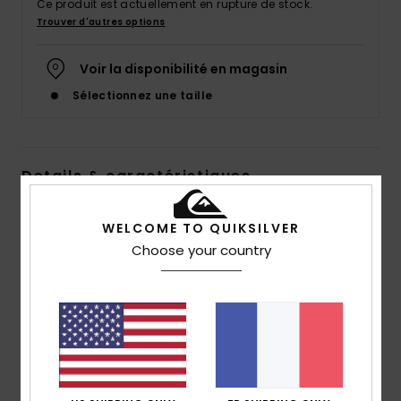
Ce produit est actuellement en rupture de stock.
Trouver d'autres options
Voir la disponibilité en magasin
Sélectionnez une taille
Details & caractéristiques
Sweat à capuche Jaune Homme
WELCOME TO QUIKSILVER
Style
EQYFT04834
Code couleur
ylc0
Choose your country
Caractéristiques
Matière :
mélange de coton et polyester [280
g/m2]
coupe :
coupe regular
Encolure :
encolure à capuche