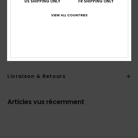
US SHIPPING ONLY
FR SHIPPING ONLY
Système de fermeture :
Modèle à enfiler
Poches :
Poches kangourou
VIEW ALL COUNTRIES
Cordon de serrage à la capuche
Illustration et logo Quiksilver
Composition
80 % Coton, 20 % Polyester
Traçabilité du produit (Loi Agec)
Livraison & Retours
Articles vus récemment