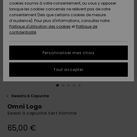
Quiksilver
A
cookies soumis à votre consentement, ou vous y opposer
Freedom
AIDE &
Découvrir
lorsque les cookies concernés ne relèvent pas de votre
CONTACT
consentement (tels que certains cookies de mesure
Nouveautés
Nouveautés
d’audience). Pour plus d'informations, consultez notre :
Protection
Politique d'utilisation des cookies
et
Politique de
des
Communauté
MAGASINS
confidentialité
données
A
A
Découvrir
Découvrir
QUIKSILVER
Guide des
APP
Personnaliser mes choix
tailles
LISTE DE
Tout accepter
SOUHAITS
Démarrez
une
conversation
pour
obtenir la
Sweats à Capuche
réponse la
Omni Logo
plus rapide
à votre
Sweat à capuche Vert Homme
question.
65,00 €
Démarrer
une
conversation