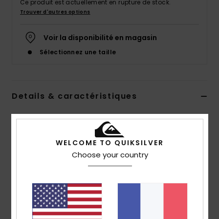
Ce produit est actuellement en rupture de stock.
Trouver d'autres options
Voir la disponibilité en magasin
Sélectionnez une taille
Details & caractéristiques
Sweat à capuche Vert Homme
Style
AQYFT03358
Code couleur
glw0
WELCOME TO QUIKSILVER
Choose your country
Caractéristiques
Matière :
mélange de coton et polyester
Coupe :
coupe regular
Encolure :
encolure à capuche
Manches :
manches longues