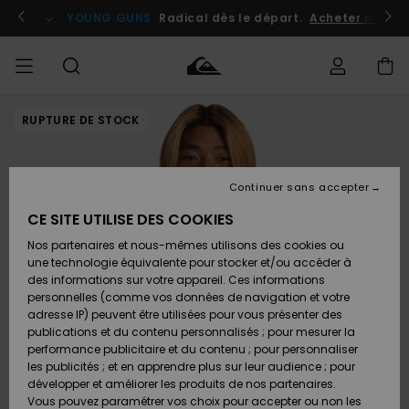
Passer
à
atuits
Se connecter / s'inscrire
YOUNG GUNS
Radical dès le départ.
Acheter maint
l'information
sur
le
produit
RUPTURE DE STOCK
Accéder à
HOMME
Vêtements
Vêtements
Shop
Surf
Snow
Outlet
ma
Shop
Shop
Homme
commande
Homme
Homme
GARÇON
Continuer sans accepter
Accessoires
Accessoires
Nouveautés
Livraison
Outlet
CE SITE UTILISE DES COOKIES
FEMME
Surf
Snow
Enfant
Shop
Shop
Nos partenaires et nous-mêmes utilisons des cookies ou
Retours
Chaussures
Chaussures
A
Enfant
Enfant
une technologie équivalente pour stocker et/ou accéder à
& Tongs
& Tongs
Découvrir
SURF
des informations sur votre appareil. Ces informations
Outlet
personnelles (comme vos données de navigation et votre
Paiement
Femme
adresse IP) peuvent être utilisées pour vous présenter des
SNOW
Highlights
Snow
publications et du contenu personnalisés ; pour mesurer la
Surf
Surf
Snow
Shop
Carte
performance publicitaire et du contenu ; pour personnaliser
Femme
Cadeau
les publicités ; et en apprendre plus sur leur audience ; pour
OUTLET
développer et améliorer les produits de nos partenaires.
Communauté
Snow
Snow
Vous pouvez paramétrer vos choix pour accepter ou non les