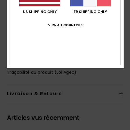
Système de Fermeture :
Fermeture éclair sur le
devant
US SHIPPING ONLY
FR SHIPPING ONLY
Poches :
Poches kangourou
VIEW ALL COUNTRIES
Doublure :
pas de doublure
Logotage :
Sérigraphie sur la poitrine et la manche
Étiquette logotée sur la couture latérale
Autres caractéristiques :
Cordon de serrage
Composition
80 % Coton, 20 % Polyester
Traçabilité du produit (Loi Agec)
Livraison & Retours
Articles vus récemment