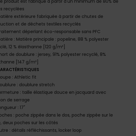
e produit est fabriqué à partir d'un minimum de 80% de
es recyclées
atière extérieure fabriquée à partir de chutes de
uction et de déchets textiles recyclés
raitement déperlant éco-responsable sans PFC
atière : Matière principale : popeline, 88 % polyester
clé, 12 % élasthanne [120 g/m²]
hort de doublure : jersey, 91% polyester recyclé, 8%
thanne [147 g/m²]
ARACTÉRISTIQUES
oupe : Athletic fit
oublure : doublure stretch
ermeture : taille élastique douce en jacquard avec
on de serrage
ongueur : 17"
oches : poche zippée dans le dos, poche zippée sur le
, deux poches sur les côtés
utre : détails réfléchissants, locker loop