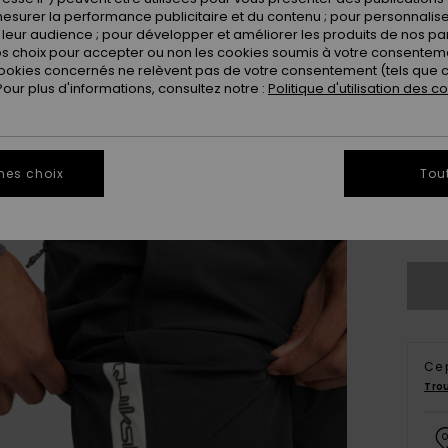
Coule
esurer la performance publicitaire et du contenu ; pour personnaliser 
leur audience ; pour développer et améliorer les produits de nos pa
 choix pour accepter ou non les cookies soumis à votre consenteme
ookies concernés ne relèvent pas de votre consentement (tels que c
ur plus d'informations, consultez notre :
Politique d'utilisation des c
mes choix
Tou
X
Vo
Ce 
Tro