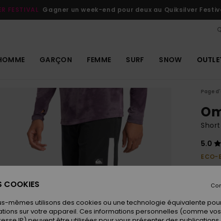
ER FESTIVAL
Gagner un week-end pour deux au Quiksilver Festiv
Q
HOMME
GARÇON
FEMME
SURF
SNOW
OUTLE
Page d'
Om
Short
5.0
ECO-
75,00
37,
ES COOKIES
Con
OUTL
us-mêmes utilisons des cookies ou une technologie équivalente pour
tions sur votre appareil. Ces informations personnelles (comme v
resse IP) peuvent être utilisées pour vous présenter des publications