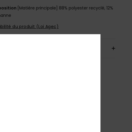
osition
[Matière principale] 88% polyester recyclé, 12%
hanne
bilité du produit (Loi Agec)
aison & Retours