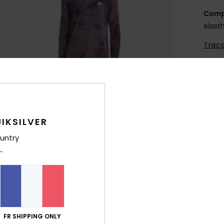
Comp
élast
Traça
Livr
IKSILVER
untry
FR SHIPPING ONLY