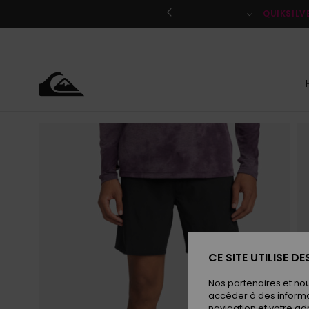
Passer
à
QUIKSILV
l'information
sur
le
produit
CE SITE UTILISE D
Nos partenaires et no
accéder à des informa
navigation et votre ad