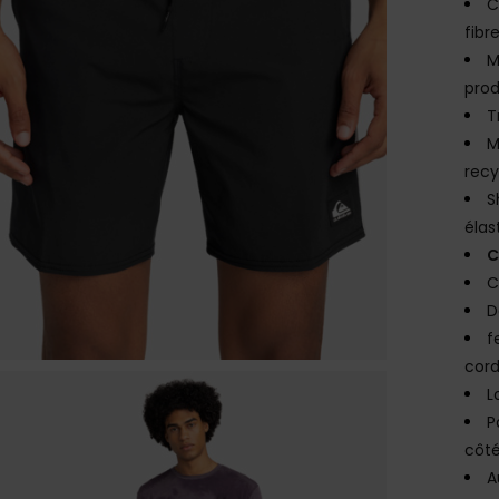
C
fibr
M
prod
T
M
recy
S
élas
C
C
D
f
cord
L
P
côté
A