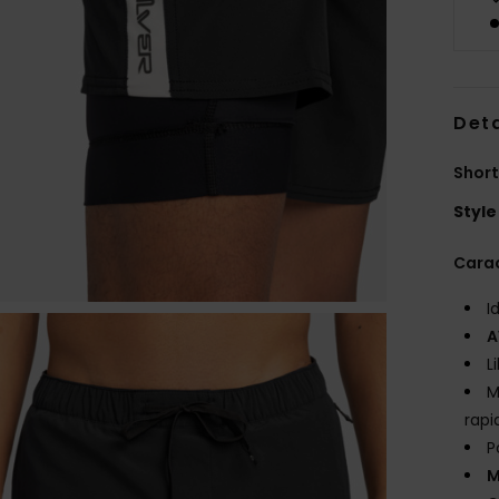
Deta
Short
Style
Carac
I
A
L
M
rapi
P
M