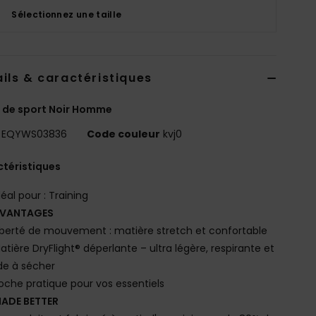
Sélectionnez une taille
ils & caractéristiques
 de sport Noir Homme
EQYWS03836
Code couleur
kvj0
téristiques
déal pour : Training
VANTAGES
iberté de mouvement : matière stretch et confortable
atière DryFlight® déperlante – ultra légère, respirante et
de à sécher
oche pratique pour vos essentiels
ADE BETTER