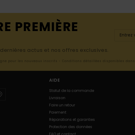
RE PREMIÈRE
ernières actus et nos offres exclusives.
ligne pour les nouveaux inscrits - Conditions détaillées disponibles dan
AIDE
Statut de la commande
Livraison
Faire un retour
Paiement
Réparations et garanties
Protection des données
FAQ et contact