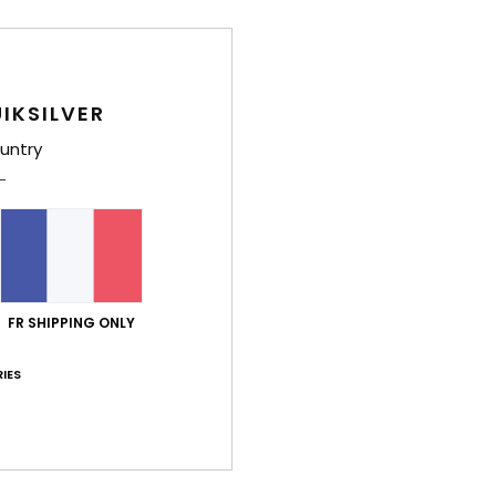
Deta
IKSILVER
Lycra
untry
Style
Carac
C
M
part
FR SHIPPING ONLY
P
R
IES
A
M
Comp