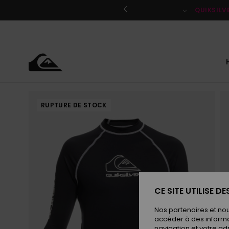
Passer
à
QUIKSILV
l'information
sur
le
produit
RUPTURE DE STOCK
CE SITE UTILISE D
Nos partenaires et no
accéder à des informa
navigation et votre ad