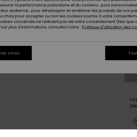
esurer la performance publicitaire et du contenu ; pour personnaliser 
leur audience ; pour développer et améliorer les produits de nos pa
 choix pour accepter ou non les cookies soumis à votre consenteme
ookies concernés ne relèvent pas de votre consentement (tels que c
ur plus d'informations, consultez notre :
Politique d'utilisation des c
X
mes choix
Tou
Ce 
Tro