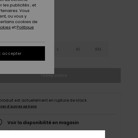
les publicités ; et
rtenaires. Vous
nt, ou vous y
ertains cookies de
ookies
et
Politique
S
S
M
L
XL
XXL
t accepter
Indisponible
produit est actuellement en rupture de stock.
uver d'autres options
Voir la disponibilité en magasin
Sélectionnez une taille