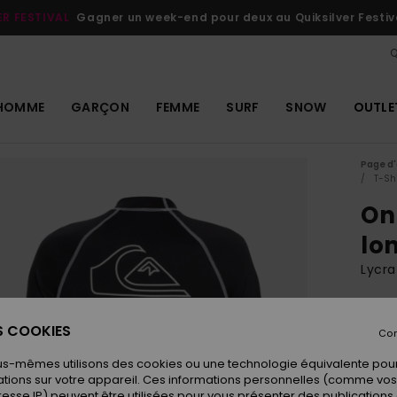
ER FESTIVAL
Gagner un week-end pour deux au Quiksilver Festiv
Q
HOMME
GARÇON
FEMME
SURF
SNOW
OUTLE
Page d'
T-Sh
On
lo
Lycr
ECO-
39
ES COOKIES
Con
us-mêmes utilisons des cookies ou une technologie équivalente pour
tions sur votre appareil. Ces informations personnelles (comme v
Coule
resse IP) peuvent être utilisées pour vous présenter des publications