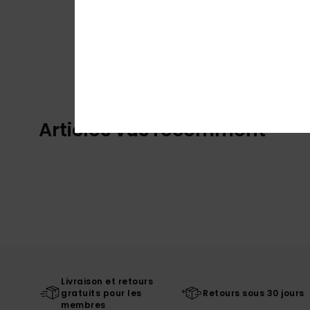
Articles vus récemment
Livraison et retours
gratuits pour les
Retours sous 30 jours
membres