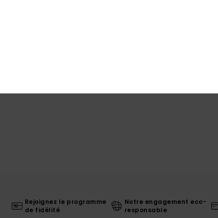
Traça
Livr
Rejoignez le programme
Notre engagement eco-
de fidélité
responsable