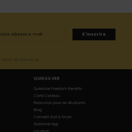
S'inscrire
s l'email de bienvenue
QUIKSILVER
Quiksilver Freedom Benefits
Carte Cadeau
Réduction pour les étudiants
Blog
Conseils Surf & Snow
Quiksilver App
Location