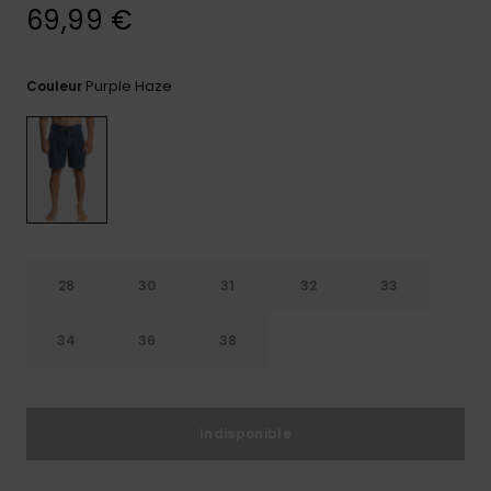
69,99 €
Trouvez
des
réponses
Purple Haze
Couleur
aux
questions
les plus
fréquentes
et notre
formulaire
de
contact.
Consulter
la FAQ
28
30
31
32
33
34
36
38
Indisponible