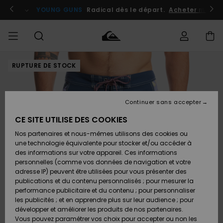
Passer
à
atuits
Se connecter / s'inscrire
YOUNG GUNS
Radical dès le départ.
Acheter maint
l'information
sur
le
produit
RUPTURE DE STOCK
Accéder à
HOMME
Vêtements
Vêtements
Shop
Surf
Snow
Outlet
ma
Shop
Shop
Homme
commande
Homme
Homme
GARÇON
Continuer sans accepter
Accessoires
Accessoires
Nouveautés
Livraison
Outlet
CE SITE UTILISE DES COOKIES
FEMME
Surf
Snow
Enfant
Shop
Shop
Nos partenaires et nous-mêmes utilisons des cookies ou
Retours
Chaussures
Chaussures
A
Enfant
Enfant
une technologie équivalente pour stocker et/ou accéder à
& Tongs
& Tongs
Découvrir
SURF
des informations sur votre appareil. Ces informations
Outlet
personnelles (comme vos données de navigation et votre
Paiement
Femme
adresse IP) peuvent être utilisées pour vous présenter des
SNOW
Highlights
Snow
publications et du contenu personnalisés ; pour mesurer la
Surf
Surf
Snow
Shop
Carte
performance publicitaire et du contenu ; pour personnaliser
Femme
Cadeau
les publicités ; et en apprendre plus sur leur audience ; pour
OUTLET
développer et améliorer les produits de nos partenaires.
Communauté
Snow
Snow
Vous pouvez paramétrer vos choix pour accepter ou non les