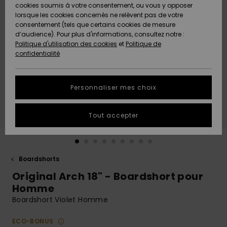
Quiksilver
A
cookies soumis à votre consentement, ou vous y opposer
Freedom
AIDE &
Découvrir
lorsque les cookies concernés ne relèvent pas de votre
CONTACT
consentement (tels que certains cookies de mesure
Nouveautés
Nouveautés
d’audience). Pour plus d'informations, consultez notre :
Protection
Politique d'utilisation des cookies
et
Politique de
des
Communauté
MAGASINS
confidentialité
données
A
A
Découvrir
Découvrir
QUIKSILVER
Guide des
APP
Personnaliser mes choix
tailles
LISTE DE
Tout accepter
SOUHAITS
Démarrez
une
conversation
pour
obtenir la
Boardshorts
réponse la
Original Arch 18" - Boardshort pour
plus rapide
à votre
Homme
question.
Boardshort Violet Homme
Démarrer
une
ECO-BONUS
conversation