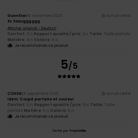
Guenther
19 novembre 2025
Achat vérifié
Xx Xxxxxgggggg
Afficher original - Deutsch
Confort
: 3
Rapport qualité / prix
: 3
Taille
: Taille parfaite
/5
/5
Matière
: 4
Coloris
: 4
/5
/5
Je recommande ce produit
5
/5
COHEN
26 septembre 2025
Achat vérifié
Idem. Coupé parfaite et couleur
Confort
: 5
Rapport qualité / prix
: 5
Taille
: Taille
/5
/5
parfaite
Matière
: 5
Coloris
: 5
/5
/5
Je recommande ce produit
Vérifié par
TrustVille