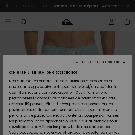
Passer
à
atuits
Se connecter / s'inscrire
YOUNG GUNS
Radical dès le départ.
Acheter maint
l'information
sur
le
produit
Accéder à
HOMME
Vêtements
Vêtements
Shop
Surf
Snow
Outlet
ma
Shop
Shop
Homme
commande
Homme
Homme
GARÇON
Continuer sans accepter
Accessoires
Accessoires
Nouveautés
Livraison
Outlet
CE SITE UTILISE DES COOKIES
FEMME
Surf
Snow
Enfant
Shop
Shop
Nos partenaires et nous-mêmes utilisons des cookies ou
Retours
Chaussures
Chaussures
A
Enfant
Enfant
une technologie équivalente pour stocker et/ou accéder à
& Tongs
& Tongs
Découvrir
SURF
des informations sur votre appareil. Ces informations
Outlet
personnelles (comme vos données de navigation et votre
Paiement
Femme
adresse IP) peuvent être utilisées pour vous présenter des
SNOW
Highlights
Snow
publications et du contenu personnalisés ; pour mesurer la
Surf
Surf
Snow
Shop
Carte
performance publicitaire et du contenu ; pour personnaliser
Femme
Cadeau
les publicités ; et en apprendre plus sur leur audience ; pour
OUTLET
développer et améliorer les produits de nos partenaires.
Communauté
Snow
Snow
Vous pouvez paramétrer vos choix pour accepter ou non les