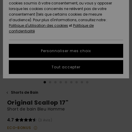
Quiksilver
A
cookies soumis à votre consentement, ou vous y opposer
Freedom
AIDE &
Découvrir
lorsque les cookies concernés ne relèvent pas de votre
CONTACT
consentement (tels que certains cookies de mesure
Nouveautés
Nouveautés
d’audience). Pour plus d'informations, consultez notre :
Protection
Politique d'utilisation des cookies
et
Politique de
des
Communauté
MAGASINS
confidentialité
données
A
A
Découvrir
Découvrir
QUIKSILVER
Guide des
APP
Personnaliser mes choix
tailles
LISTE DE
Tout accepter
SOUHAITS
Démarrez
une
conversation
pour
obtenir la
Shorts de Bain
réponse la
Original Scallop 17"
plus rapide
à votre
Short de bain Bleu Homme
question.
4.7
(3 Avis)
Démarrer
une
ECO-BONUS
conversation