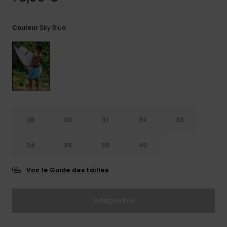
Trouvez
des
Sky Blue
Couleur
réponses
aux
questions
les plus
fréquentes
et notre
formulaire
de
contact.
28
30
31
32
33
Consulter
la FAQ
34
36
38
40
Voir le Guide des tailles
Indisponible