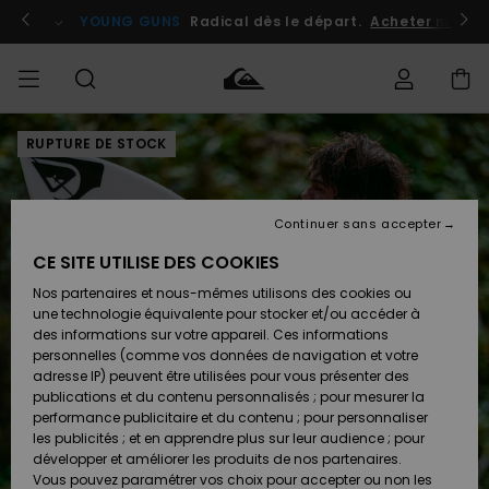
Passer
à
atuits
Se connecter / s'inscrire
YOUNG GUNS
Radical dès le départ.
Acheter maint
l'information
sur
le
produit
RUPTURE DE STOCK
Accéder à
HOMME
Vêtements
Vêtements
Shop
Surf
Snow
Outlet
ma
Shop
Shop
Homme
commande
Homme
Homme
GARÇON
Continuer sans accepter
Accessoires
Accessoires
Nouveautés
Livraison
Outlet
CE SITE UTILISE DES COOKIES
FEMME
Surf
Snow
Enfant
Shop
Shop
Nos partenaires et nous-mêmes utilisons des cookies ou
Retours
Chaussures
Chaussures
A
Enfant
Enfant
une technologie équivalente pour stocker et/ou accéder à
& Tongs
& Tongs
Découvrir
SURF
des informations sur votre appareil. Ces informations
Outlet
personnelles (comme vos données de navigation et votre
Paiement
Femme
adresse IP) peuvent être utilisées pour vous présenter des
SNOW
Highlights
Snow
publications et du contenu personnalisés ; pour mesurer la
Surf
Surf
Snow
Shop
Carte
performance publicitaire et du contenu ; pour personnaliser
Femme
Cadeau
les publicités ; et en apprendre plus sur leur audience ; pour
OUTLET
développer et améliorer les produits de nos partenaires.
Communauté
Snow
Snow
Vous pouvez paramétrer vos choix pour accepter ou non les