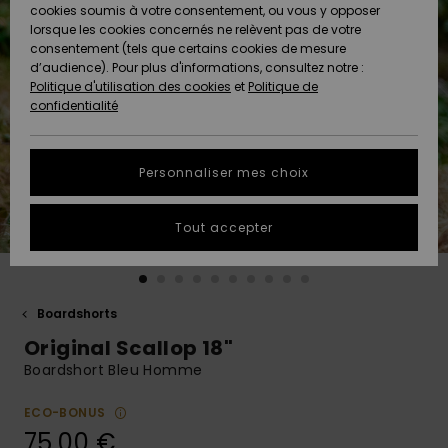
Quiksilver
A
cookies soumis à votre consentement, ou vous y opposer
Freedom
AIDE &
Découvrir
lorsque les cookies concernés ne relèvent pas de votre
CONTACT
consentement (tels que certains cookies de mesure
Nouveautés
Nouveautés
d’audience). Pour plus d'informations, consultez notre :
Protection
Politique d'utilisation des cookies
et
Politique de
des
Communauté
MAGASINS
confidentialité
données
A
A
Découvrir
Découvrir
QUIKSILVER
Guide des
APP
Personnaliser mes choix
tailles
LISTE DE
Tout accepter
SOUHAITS
Démarrez
une
conversation
pour
obtenir la
Boardshorts
réponse la
Original Scallop 18"
plus rapide
à votre
Boardshort Bleu Homme
question.
ECO-BONUS
Démarrer
une
75,00 €
conversation