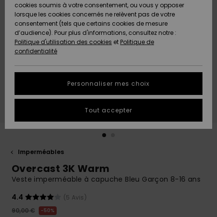
Quiksilver
A
cookies soumis à votre consentement, ou vous y opposer
Freedom
AIDE &
Découvrir
lorsque les cookies concernés ne relèvent pas de votre
CONTACT
consentement (tels que certains cookies de mesure
Nouveautés
Nouveautés
d’audience). Pour plus d'informations, consultez notre :
Protection
Politique d'utilisation des cookies
et
Politique de
des
Communauté
MAGASINS
confidentialité
données
A
A
Découvrir
Découvrir
QUIKSILVER
Guide des
APP
Personnaliser mes choix
tailles
LISTE DE
Tout accepter
SOUHAITS
Démarrez
une
conversation
pour
obtenir la
Imperméables
réponse la
Overcast 3K Warm
plus rapide
à votre
Veste imperméable à capuche Bleu Garçon 8-16 ans
question.
4.4
(5 Avis)
Démarrer
une
90,00 €
50%
conversation