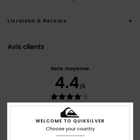
Livraison & Retours
Avis clients
Note moyenne
4.4
/5
basé sur
5 avis vérifiés
depuis octobre 2025
80% de nos clients recommandent ce produit
WELCOME TO QUIKSILVER
Confort
Rapport qualité / prix
Choose your country
4.4
4.0