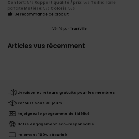
Confort
: 5
Rapport qualité / prix
: 5
Taille
: Taille
/5
/5
parfaite
Matière
: 5
Coloris
: 5
/5
/5
Je recommande ce produit
Vérifié par
TrustVille
Articles vus récemment
Livraison et retours gratuits pour les membres
Retours sous 30 jours
Rejoignez le programme de fidélité
Notre engagement eco-responsable
Paiement 100% sécurisé