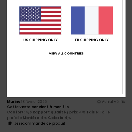
Taille
Matière
4.4
Trop petit
Trop grand
Coloris
US SHIPPING ONLY
FR SHIPPING ONLY
4.2
VIEW ALL COUNTRIES
4
/5
Marine
23 février 2026
Achat vérifié
Cette veste convient à mon fils
Confort
: 4
Rapport qualité / prix
: 4
Taille
: Taille
/5
/5
parfaite
Matière
: 4
Coloris
: 4
/5
/5
Je recommande ce produit