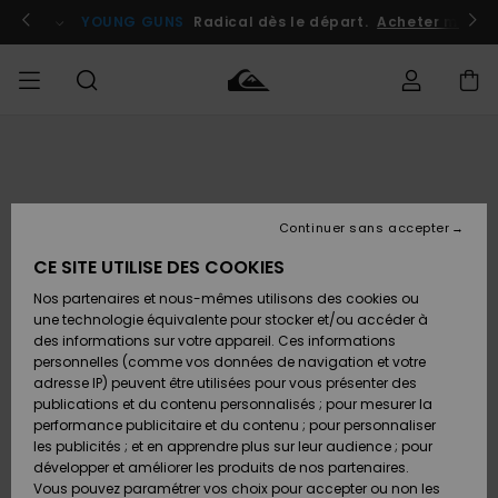
Passer
à
atuits
Se connecter / s'inscrire
YOUNG GUNS
Radical dès le départ.
Acheter maint
l'information
sur
le
produit
Accéder à
HOMME
Vêtements
Vêtements
Shop
Surf
Snow
Outlet
ma
Shop
Shop
Homme
commande
Homme
Homme
GARÇON
Continuer sans accepter
Accessoires
Accessoires
Nouveautés
Livraison
Outlet
CE SITE UTILISE DES COOKIES
FEMME
Surf
Snow
Enfant
Shop
Shop
Nos partenaires et nous-mêmes utilisons des cookies ou
Retours
Chaussures
Chaussures
A
Enfant
Enfant
une technologie équivalente pour stocker et/ou accéder à
& Tongs
& Tongs
Découvrir
SURF
des informations sur votre appareil. Ces informations
Outlet
personnelles (comme vos données de navigation et votre
Paiement
Femme
adresse IP) peuvent être utilisées pour vous présenter des
SNOW
Highlights
Snow
publications et du contenu personnalisés ; pour mesurer la
Surf
Surf
Snow
Shop
Carte
performance publicitaire et du contenu ; pour personnaliser
Femme
Cadeau
les publicités ; et en apprendre plus sur leur audience ; pour
OUTLET
développer et améliorer les produits de nos partenaires.
Communauté
Snow
Snow
Vous pouvez paramétrer vos choix pour accepter ou non les