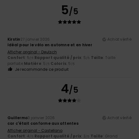
5
/5
Kirstin
27 janvier 2026
Achat vérifié
Idéal pour le vélo en automne et en hiver
Afficher original - Deutsch
Confort
: 5
Rapport qualité / prix
: 5
Taille
: Taille
/5
/5
parfaite
Matière
: 5
Coloris
: 5
/5
/5
Je recommande ce produit
4
/5
Guillermo
3 janvier 2026
Achat vérifié
car c'était conforme aux attentes
Afficher original - Castellano
Confort
: 4
Rapport qualité / prix
: 3
Taille
: Grand
/5
/5