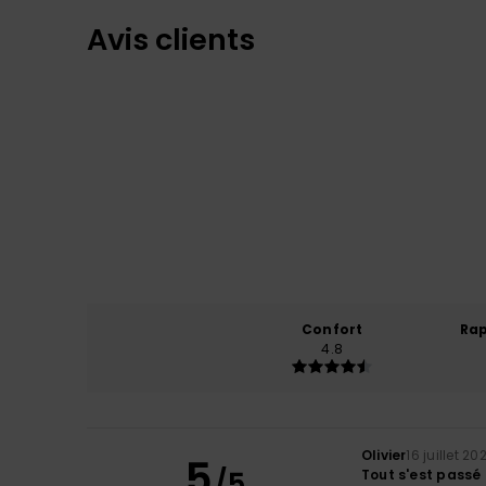
Avis clients
Confort
Rap
4.8
Olivier
16 juillet 20
5
/5
Tout s'est pass