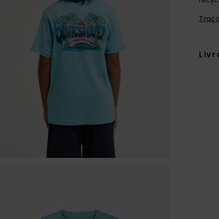
Traça
Livr