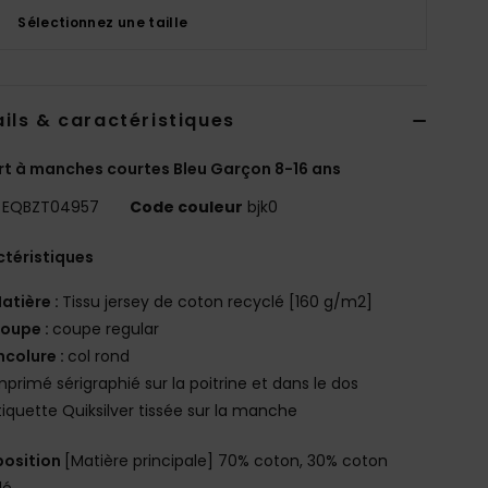
Sélectionnez une taille
ils & caractéristiques
rt à manches courtes Bleu Garçon 8-16 ans
EQBZT04957
Code couleur
bjk0
téristiques
atière :
Tissu jersey de coton recyclé [160 g/m2]
oupe :
coupe regular
ncolure :
col rond
mprimé sérigraphié sur la poitrine et dans le dos
tiquette Quiksilver tissée sur la manche
osition
[Matière principale] 70% coton, 30% coton
lé