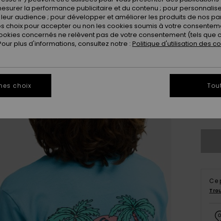
Coule
esurer la performance publicitaire et du contenu ; pour personnaliser 
leur audience ; pour développer et améliorer les produits de nos pa
 choix pour accepter ou non les cookies soumis à votre consenteme
ookies concernés ne relèvent pas de votre consentement (tels que c
ur plus d'informations, consultez notre :
Politique d'utilisation des c
mes choix
Tou
8
Vo
Ce 
Tro