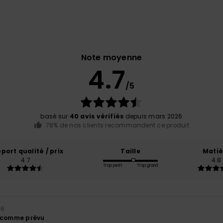
Note moyenne
4.7
/5
basé sur
40 avis vérifiés
depuis mars 2026
78% de nos clients recommandent ce produit
port qualité / prix
Taille
Matiè
4.7
4.8
Trop petit
Trop grand
26
é comme prévu