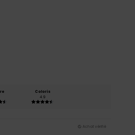
re
Coloris
4.9
Achat vérifié