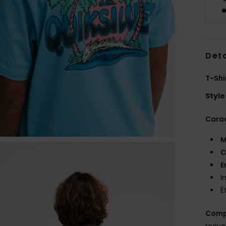
Deta
T-Shi
Style
Carac
M
C
E
I
É
Comp
recyc