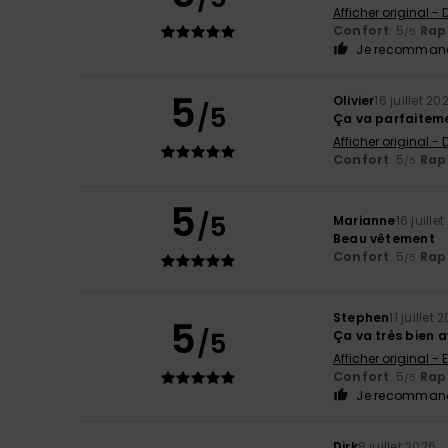
Afficher original -
Confort
: 5
Rapp
/5
Je recommand
5
Olivier
16 juillet 20
/5
Ça va parfaitem
Afficher original -
Confort
: 5
Rapp
/5
5
/5
Marianne
16 juille
Beau vêtement
Confort
: 5
Rapp
/5
Stephen
11 juillet 
5
/5
Ça va très bien a
Afficher original - 
Confort
: 5
Rapp
/5
Je recommand
Dirk
8 juillet 2026