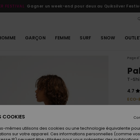
ER FESTIVAL
Gagner un week-end pour deux au Quiksilver Festiv
Q
HOMME
GARÇON
FEMME
SURF
SNOW
OUTLE
Page d'
Pa
T-Shi
4.7
ECO-
18,00 
10,
ES COOKIES
Con
OUTL
us-mêmes utilisons des cookies ou une technologie équivalente pour
tions sur votre appareil. Ces informations personnelles (comme v
resse IP) peuvent être utilisées pour vous présenter des publications