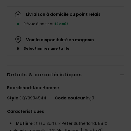
Livraison à domicile ou point relais
Prévue à partir du
12 août
Voir la disponibilité en magasin
Sélectionnez une taille
Details & caractéristiques
Boardshort Noir Homme
Style
EQYBS04944
Code couleur
kvj9
Caractéristiques
Matière :
tissu Surfsilk Peter Sutherland, 88 %
polyester recyclé, 12 % élasthanne [175 g/m2]