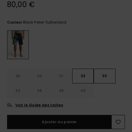
80,00 €
Trouvez
des
réponses
Black Peter Sutherland
Couleur
aux
questions
les plus
fréquentes
et notre
formulaire
de
contact.
Consulter
28
30
31
32
33
la FAQ
34
36
38
40
Voir le Guide des tailles
Ajouter au panier