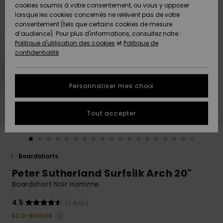
Quiksilver
A
cookies soumis à votre consentement, ou vous y opposer
Freedom
AIDE &
Découvrir
lorsque les cookies concernés ne relèvent pas de votre
CONTACT
consentement (tels que certains cookies de mesure
Nouveautés
Nouveautés
d’audience). Pour plus d'informations, consultez notre :
Protection
Politique d'utilisation des cookies
et
Politique de
des
Communauté
MAGASINS
confidentialité
données
A
A
Découvrir
Découvrir
QUIKSILVER
Guide des
APP
Personnaliser mes choix
tailles
LISTE DE
Tout accepter
SOUHAITS
Démarrez
une
conversation
pour
obtenir la
Boardshorts
réponse la
Peter Sutherland Surfsilk Arch 20"
plus rapide
à votre
Boardshort Noir Homme
question.
4.5
(2 Avis)
Démarrer
une
ECO-BONUS
conversation