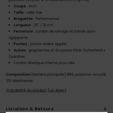
Coupe :
Arch
Taille :
taille fixe
Braguette :
Performance
Longueur :
20" / 51 cm
Fermeture :
cordon de serrage et bande auto-
agrippante
Poches :
poche arrière zippée
Autres :
graphismes et écussons Peter Sutherland x
Quiksilver
Cordon élastique interne pour clés
Composition
[Matière principale] 88% polyester recyclé,
12% élasthanne
Traçabilité du produit (Loi Agec)
Livraison & Retours