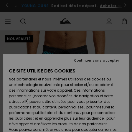
Passer
à
atuits
Se connecter / s'inscrire
YOUNG GUNS
Radical dès le départ.
Acheter maint
l'information
sur
le
produit
NOUVEAUTÉ
Accéder à
HOMME
Vêtements
Vêtements
Shop
Surf
Snow
Outlet
ma
Shop
Shop
Homme
commande
Homme
Homme
GARÇON
Continuer sans accepter
Accessoires
Accessoires
Nouveautés
Livraison
Outlet
CE SITE UTILISE DES COOKIES
FEMME
Surf
Snow
Enfant
Shop
Shop
Nos partenaires et nous-mêmes utilisons des cookies ou
Retours
Chaussures
Chaussures
A
Enfant
Enfant
une technologie équivalente pour stocker et/ou accéder à
& Tongs
& Tongs
Découvrir
SURF
des informations sur votre appareil. Ces informations
Outlet
personnelles (comme vos données de navigation et votre
Paiement
Femme
adresse IP) peuvent être utilisées pour vous présenter des
SNOW
Highlights
Snow
publications et du contenu personnalisés ; pour mesurer la
Surf
Surf
Snow
Shop
Carte
performance publicitaire et du contenu ; pour personnaliser
Femme
Cadeau
les publicités ; et en apprendre plus sur leur audience ; pour
OUTLET
développer et améliorer les produits de nos partenaires.
Communauté
Snow
Snow
Vous pouvez paramétrer vos choix pour accepter ou non les