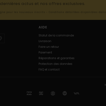
ernières actus et nos offres exclusives.
ligne pour les nouveaux inscrits - Conditions détaillées disponibles dan
AIDE
Statut de la commande
Livraison
Faire un retour
Paiement
Réparations et garanties
Protection des données
FAQ et contact
I