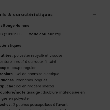
ils & caractéristiques
es Rouge Homme
EQYJK03985
Code couleur
rzg1
téristiques
atière :
polyester recyclé et viscose
einture : motif à carreaux fil teint
oupe :
coupe regular
ncolure :
Col de chemise classique
anches :
manches longues
apuche :
col en matière sherpa
oublure/matelassage :
doublure matelassée en
nges en polyester
oches :
2 poches passepoilées à l'avant