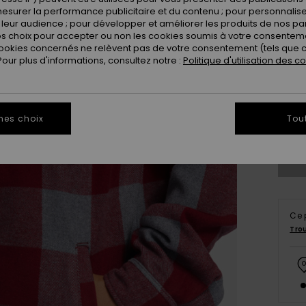
esurer la performance publicitaire et du contenu ; pour personnaliser 
leur audience ; pour développer et améliorer les produits de nos pa
 choix pour accepter ou non les cookies soumis à votre consenteme
ookies concernés ne relèvent pas de votre consentement (tels que c
ur plus d'informations, consultez notre :
Politique d'utilisation des c
X
mes choix
Tou
Vo
Ce 
Tro