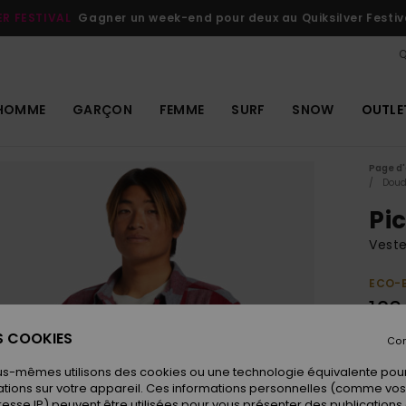
ER FESTIVAL
Gagner un week-end pour deux au Quiksilver Festiv
Q
HOMME
GARÇON
FEMME
SURF
SNOW
OUTLE
Page d'
Dou
Pi
Vest
ECO-
120
ES COOKIES
Con
Coule
us-mêmes utilisons des cookies ou une technologie équivalente pour
tions sur votre appareil. Ces informations personnelles (comme v
resse IP) peuvent être utilisées pour vous présenter des publications