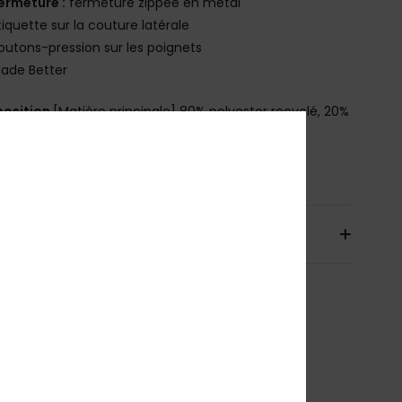
ermeture :
fermeture zippée en métal
tiquette sur la couture latérale
outons-pression sur les poignets
ade Better
osition
[Matière principale] 80% polyester recyclé, 20%
se
bilité du produit (Loi Agec)
aison & Retours