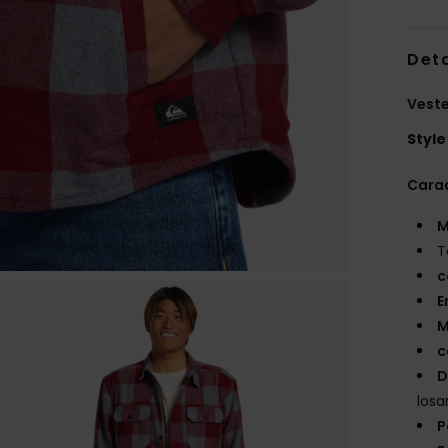
Deta
Vest
Style
Carac
M
T
c
E
M
c
D
losa
P