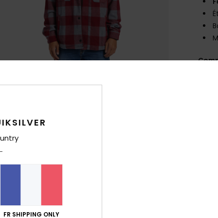
F
É
B
M
Comp
visco
Traça
IKSILVER
Livr
untry
FR SHIPPING ONLY