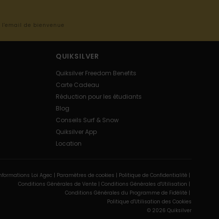
s l'email de bienvenue
QUIKSILVER
Quiksilver Freedom Benefits
Carte Cadeau
Réduction pour les étudiants
Blog
Conseils Surf & Snow
Quiksilver App
Location
nformations Loi Agec |
Paramètres de cookies |
Politique de Confidentialité |
Conditions Générales de Vente |
Conditions Générales d'Utilisation |
Conditions Générales du Programme de Fidélité |
Politique d'Utilisation des Cookies
© 2026 Quiksilver