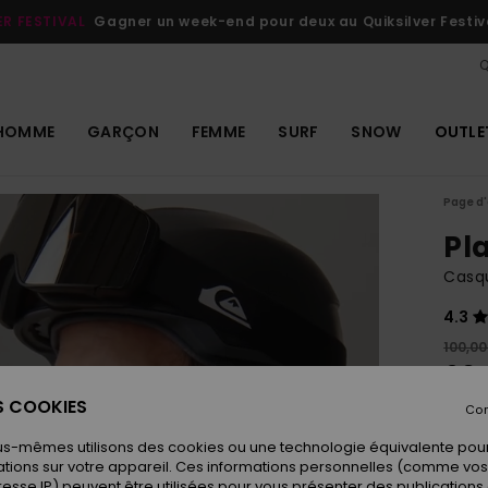
ER FESTIVAL
Gagner un week-end pour deux au Quiksilver Festiv
Q
HOMME
GARÇON
FEMME
SURF
SNOW
OUTLE
Page d'
Pl
Casq
4.3
100,00
60,
ES COOKIES
OUTL
Con
us-mêmes utilisons des cookies ou une technologie équivalente pour
tions sur votre appareil. Ces informations personnelles (comme v
Coule
resse IP) peuvent être utilisées pour vous présenter des publications