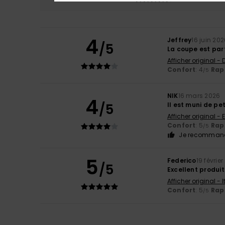
4
Jeffrey
16 juin 20
/5
La coupe est par
Afficher original -
Confort
: 4
Rapp
/5
NIK
16 mars 2026
4
/5
Il est muni de pe
Afficher original - 
Confort
: 5
Rapp
/5
Je recommand
5
Federico
19 févrie
/5
Excellent produit
Afficher original - 
Confort
: 5
Rapp
/5