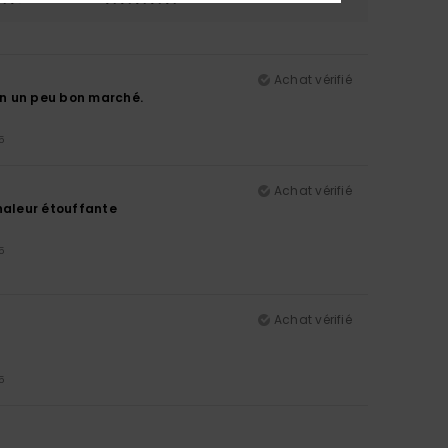
Achat vérifié
on un peu bon marché.
5
Achat vérifié
chaleur étouffante
5
Achat vérifié
5