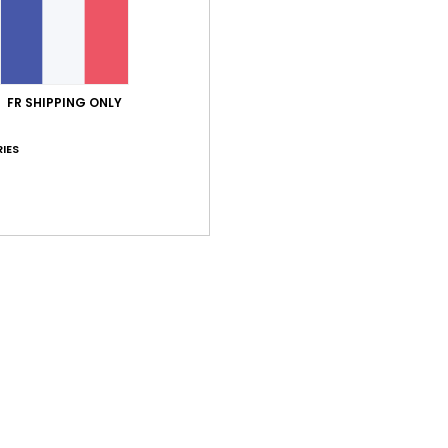
Livr
FR SHIPPING ONLY
IES
Note moyenne
4.3
/5
basé sur
3 avis vérifiés
depuis février 2026
33% de nos clients recommandent ce produit
port qualité / prix
Taille
Matiè
4.7
4.7
Trop petit
Trop grand