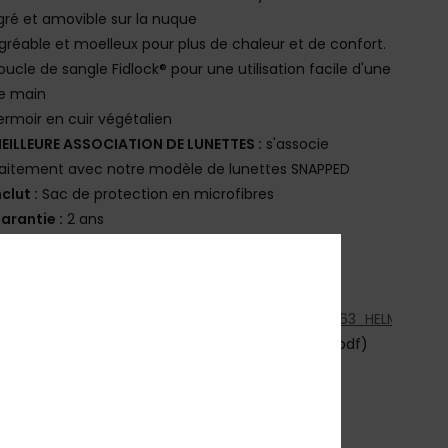
gré et amovible sur la nuque
gréable et moelleux pour plus de chaleur et de confort.
oucle de sangle Fidlock® pour une utilisation facile d'une
e main
ermoir en cuir végétalien
EILLEURE ASSOCIATION DE LUNETTES :
s'associe
aitement avec notre modèle de lunettes SNAPPED
nclut :
Sac de protection en microfibres
arantie :
2 ans
orme :
CE EN 1077: 2007 CLASS B
oids (taille M) : 450g
élécharger la [Déclaration De Conformité]
ps://cdn.napali.app/static/global/certificates/S263_HELMETS/A
laration_de_conformité_EPItypeII-2025
helmets.pdf)
osition
[Matière principale] 100% Plastique
bilité du produit (Loi Agec)