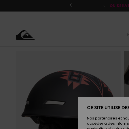
Passer
à
QUIKSILV
l'information
sur
le
produit
CE SITE UTILISE D
Nos partenaires et no
accéder à des informa
navigation et votre ad