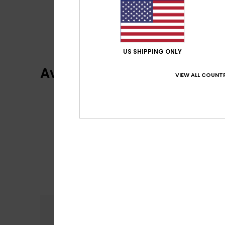
US SHIPPING ONLY
Avis clients
VIEW ALL COUNTR
Confort
Rap
4.7