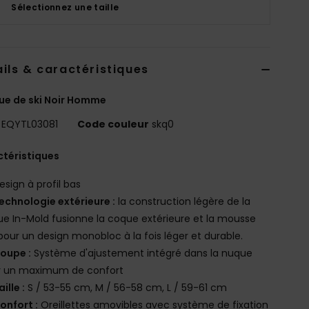
Sélectionnez une taille
ils & caractéristiques
e de ski Noir Homme
EQYTL03081
Code couleur
skq0
téristiques
esign à profil bas
echnologie extérieure :
la construction légère de la
e In-Mold fusionne la coque extérieure et la mousse
pour un design monobloc à la fois léger et durable.
oupe :
Système d'ajustement intégré dans la nuque
r un maximum de confort
aille :
S / 53-55 cm, M / 56-58 cm, L / 59-61 cm
onfort :
Oreillettes amovibles avec système de fixation