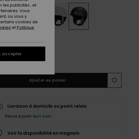
les publicités ; et
rtenaires. Vous
nt, ou vous y
ertains cookies de
ookies
et
Politique
M
L
t accepter
ir le Guide des tailles
Ajouter au panier
Livraison à domicile ou point relais
Prévue à partir du
11 août
Voir la disponibilité en magasin