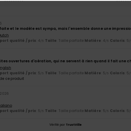
26
faite et le modèle est sympa, mais l'ensemble donne une impressi
 Dutch
ort qualité / prix
: 4
Taille
: Taille parfaite
Matière
: 4
Coloris
: 5
/5
/5
/
tites ouvertures d'aération, qui ne servent à rien quand il fait une 
English
ort qualité / prix
: 5
Taille
: Taille parfaite
Matière
: 5
Coloris
: 5
/5
/5
/
e ce produit
r 2026
Italiano
ort qualité / prix
: 5
Taille
: Taille parfaite
Matière
: 5
Coloris
: 5
/5
/5
/
Vérifié par
TrustVille