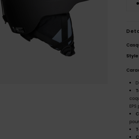
Deta
Casqu
Style
Carac
D
T
coqu
EPS 
C
pou
T
C