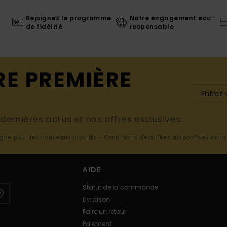
Rejoignez le programme
Notre engagement eco-
de fidélité
responsable
RE PREMIÈRE
ernières actus et nos offres exclusives.
ligne pour les nouveaux inscrits - Conditions détaillées disponibles dan
AIDE
Statut de la commande
Livraison
Faire un retour
Paiement