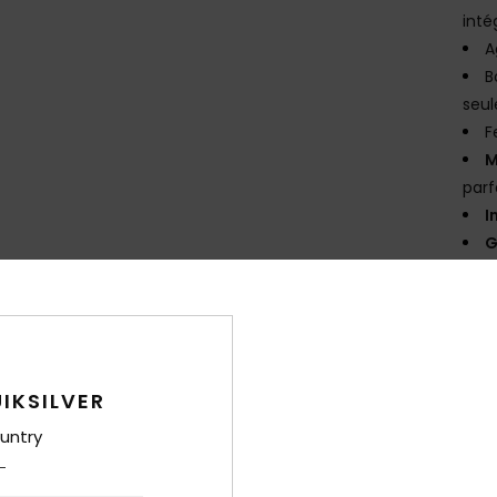
inté
A
B
seul
F
M
parf
I
G
N
P
T
(
htt
Déc
IKSILVER
Comp
untry
Traça