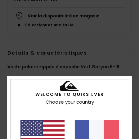
Voir la disponibilité en magasin
Sélectionnez une taille
Details & caractéristiques
Veste polaire zippée à capuche Vert Garçon 8-16
Style
EQBFT03838
Code couleur
gsg0
Caractéristiques
WELCOME TO QUIKSILVER
Choose your country
Matière :
polaire en polyester recyclé [280 g/m²] et
nylon [65 g/m²]
Coupe :
coupe confortable
Encolure :
encolure à capuche
Système de fermeture :
Fermeture éclair intégrale