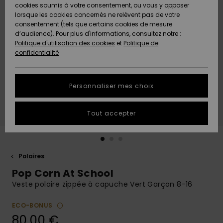
Quiksilver
A
cookies soumis à votre consentement, ou vous y opposer
Freedom
AIDE &
Découvrir
lorsque les cookies concernés ne relèvent pas de votre
CONTACT
consentement (tels que certains cookies de mesure
Nouveautés
Nouveautés
d’audience). Pour plus d'informations, consultez notre :
Protection
Politique d'utilisation des cookies
et
Politique de
des
Communauté
MAGASINS
confidentialité
données
A
A
Découvrir
Découvrir
QUIKSILVER
Guide des
APP
Personnaliser mes choix
tailles
LISTE DE
Tout accepter
SOUHAITS
Démarrez
une
conversation
pour
obtenir la
Polaires
réponse la
Pop Corn At School
plus rapide
à votre
Veste polaire zippée à capuche Vert Garçon 8-16
question.
ECO-BONUS
Démarrer
une
80,00 €
conversation