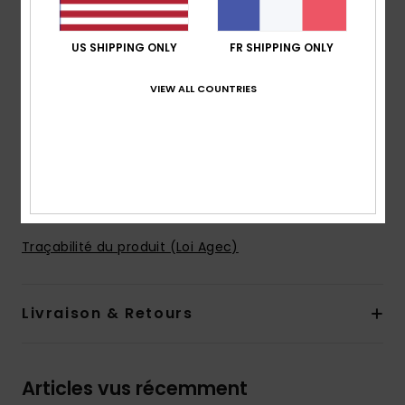
Poches :
poches passepoilées avec polaire et jersey
à l'avant
US SHIPPING ONLY
FR SHIPPING ONLY
Bouton-pression dissimulé sur l'ouverture des
poches
VIEW ALL COUNTRIES
Doublure :
doublure en jersey gris chiné sur la
capuche
Bande élastique sur les poignets et le bas du corps
Imprimé sur le haut du dos
Composition
70% polyester, 30% polyester recyclé
Traçabilité du produit (Loi Agec)
Livraison & Retours
Articles vus récemment