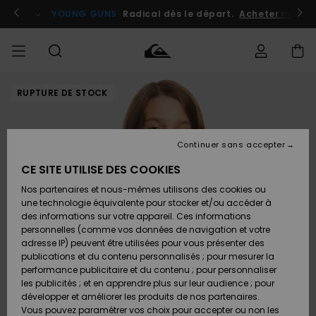
Passer
à
atuits
Se connecter / s'inscrire
YOUNG GUNS
Radical dès le départ.
Acheter maint
l'information
sur
le
produit
RUPTURE DE STOCK
Accéder à
HOMME
Vêtements
Vêtements
Shop
Surf
Snow
Outlet
ma
Shop
Shop
Homme
commande
Homme
Homme
GARÇON
Continuer sans accepter
Accessoires
Accessoires
Nouveautés
Livraison
Outlet
CE SITE UTILISE DES COOKIES
FEMME
Surf
Snow
Enfant
Shop
Shop
Nos partenaires et nous-mêmes utilisons des cookies ou
Retours
Chaussures
Chaussures
A
Enfant
Enfant
une technologie équivalente pour stocker et/ou accéder à
& Tongs
& Tongs
Découvrir
SURF
des informations sur votre appareil. Ces informations
Outlet
personnelles (comme vos données de navigation et votre
Paiement
Femme
adresse IP) peuvent être utilisées pour vous présenter des
SNOW
Highlights
Snow
publications et du contenu personnalisés ; pour mesurer la
Surf
Surf
Snow
Shop
Carte
performance publicitaire et du contenu ; pour personnaliser
Femme
Cadeau
les publicités ; et en apprendre plus sur leur audience ; pour
OUTLET
développer et améliorer les produits de nos partenaires.
Communauté
Snow
Snow
Vous pouvez paramétrer vos choix pour accepter ou non les