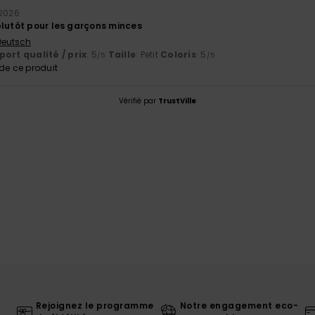
 2026
plutôt pour les garçons minces
 Deutsch
ort qualité / prix
: 5
Taille
: Petit
Coloris
: 5
/5
/5
e ce produit
Vérifié par
TrustVille
Rejoignez le programme
Notre engagement eco-