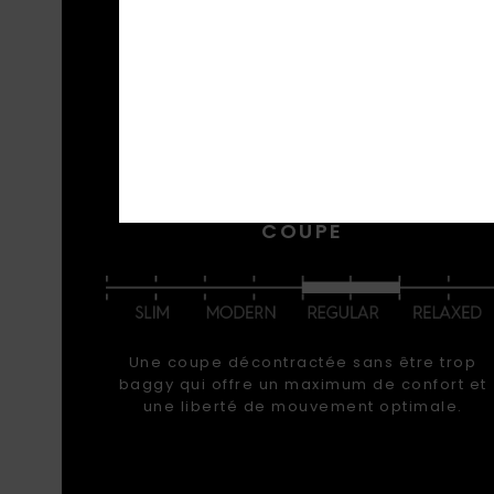
CARA
Restez
piste
équip
COUPE
Une coupe décontractée sans être trop
baggy qui offre un maximum de confort et
une liberté de mouvement optimale.