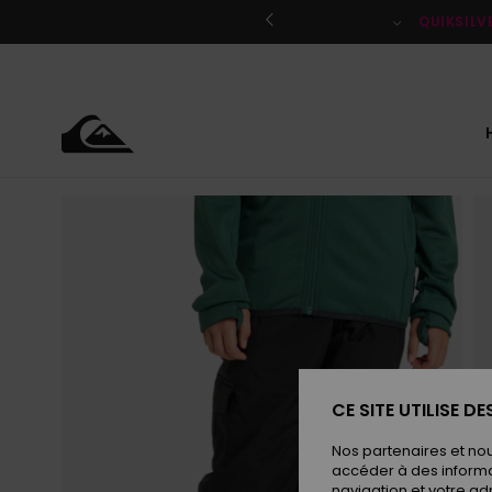
Passer
à
QUIKSILV
l'information
sur
le
produit
CE SITE UTILISE D
Nos partenaires et no
accéder à des informa
navigation et votre ad