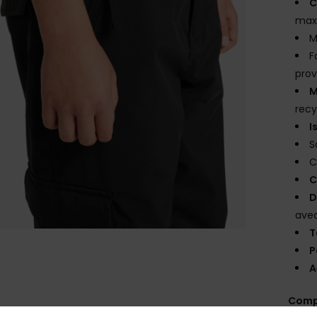
C
max
M
F
prov
M
recy
I
S
C
C
D
avec
T
P
A
Comp