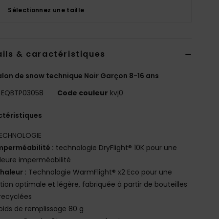
Sélectionnez une taille
ils & caractéristiques
lon de snow technique Noir Garçon 8-16 ans
EQBTP03058
Code couleur
kvj0
téristiques
ECHNOLOGIE
mperméabilité :
technologie DryFlight® 10K pour une
leure imperméabilité
haleur :
Technologie WarmFlight® x2 Eco pour une
ation optimale et légère, fabriquée à partir de bouteilles
recyclées
oids de remplissage 80 g