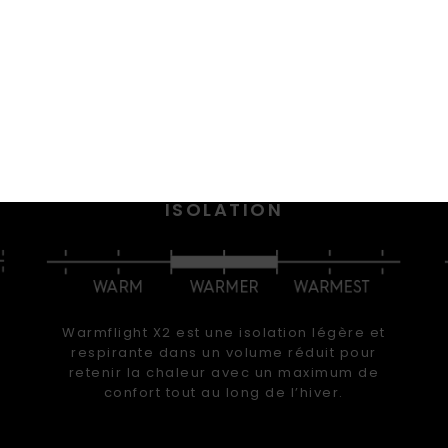
CTÉRISTIQUES & TECHNOL
 au chaud et au sec. Dans la poudreuse jusqu’à la taille, 
s fraîchement damées ou en plein freestyle au snow par
ements outerwear vous garantissent un maximum de ch
d’imperméabilité et de liberté de mouvement.
ISOLATION
Warmflight X2 est une isolation légère et
respirante dans un volume réduit pour
retenir la chaleur avec un maximum de
confort tout au long de l’hiver.