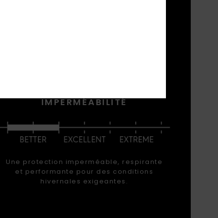
OGIES
sur les
k, nos
aleur,
IMPERMÉABILITÉ
Une protection imperméable, respirante
et performante pour des conditions
hivernales exigeantes.