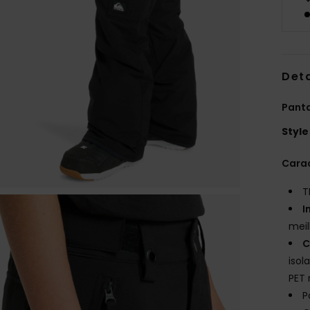
Deta
Panta
Style
Carac
T
I
meil
C
isol
PET 
P