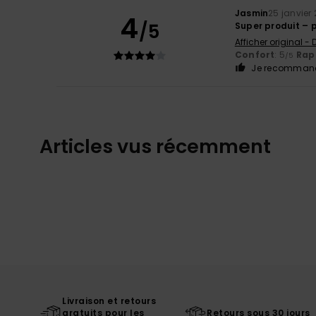
Jasmin
25 janvier
4
/5
Super produit – 
Afficher original -
Confort
: 5
Rapp
/5
Je recommand
Articles vus récemment
Livraison et retours
gratuits pour les
Retours sous 30 jours