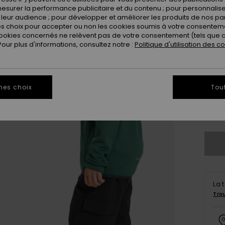
Coule
esurer la performance publicitaire et du contenu ; pour personnaliser 
leur audience ; pour développer et améliorer les produits de nos pa
 choix pour accepter ou non les cookies soumis à votre consenteme
ookies concernés ne relèvent pas de votre consentement (tels que c
ur plus d'informations, consultez notre :
Politique d'utilisation des c
mes choix
Tou
8
Vo
La 
Tro