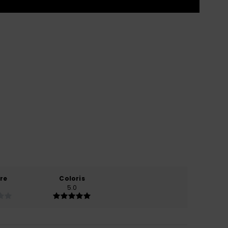
re
Coloris
5.0