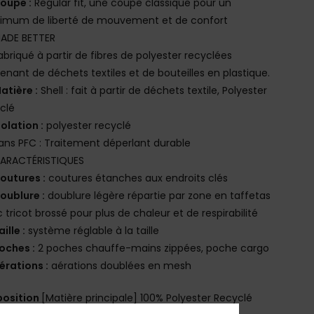
oupe :
Regular fit, une coupe classique pour un
imum de liberté de mouvement et de confort
ADE BETTER
abriqué à partir de fibres de polyester recyclées
enant de déchets textiles et de bouteilles en plastique.
atière :
Shell : fait à partir de déchets textile, Polyester
clé
solation :
polyester recyclé
ans PFC : Traitement déperlant durable
ARACTÉRISTIQUES
outures :
coutures étanches aux endroits clés
oublure :
doublure légère répartie par zone en taffetas
 tricot brossé pour plus de chaleur et de respirabilité
aille :
système réglable à la taille
oches :
2 poches chauffe-mains zippées, poche cargo
érations :
aérations doublées en mesh
osition
[Matière principale] 100% Polyester Recyclé