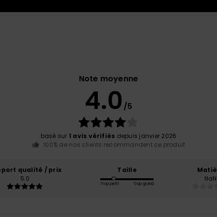
Note moyenne
4.0
/5
basé sur
1 avis vérifiés
depuis janvier 2026
100% de nos clients recommandent ce produit
port qualité / prix
Taille
Matiè
5.0
NaN
Trop petit
Trop grand