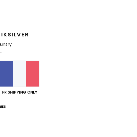
Traça
Livr
IKSILVER
untry
FR SHIPPING ONLY
IES