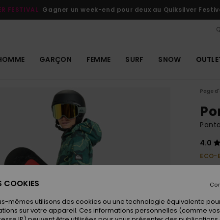
ER FESTIVAL
Gagner un week-end pour deux au Quiksilver Festiv
Q
HOMME
GARÇON
FEMME
SURF
SNOW
OUTLE
Page d'
Po
Panta
4.0
ECO-
140,00
84,
ES COOKIES
Con
OUTL
us-mêmes utilisons des cookies ou une technologie équivalente pour
tions sur votre appareil. Ces informations personnelles (comme v
resse IP) peuvent être utilisées pour vous présenter des publications