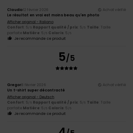
Claudio
12 février 2026
Achat vérifié
Le résultat en vrai est moins beau qu'en photo
Afficher original - Italiano
Confort
: 5
Rapport qualité / prix
: 5
Taille
: Taille
/5
/5
parfaite
Matière
: 5
Coloris
: 5
/5
/5
Je recommande ce produit
5
/5
Gregor
8 février 2026
Achat vérifié
Un t-shirt super décontracté
Afficher original - Deutsch
Confort
: 5
Rapport qualité / prix
: 5
Taille
: Taille
/5
/5
parfaite
Matière
: 5
Coloris
: 5
/5
/5
Je recommande ce produit
4