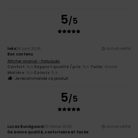
5
/5
Inês
28 avril 2026
Achat vérifié
Bon contenu
Afficher original - Português
Confort
: 5
Rapport qualité / prix
: 5
Taille
: Grand
/5
/5
Matière
: 5
Coloris
: 5
/5
/5
Je recommande ce produit
5
/5
Lucas Bundgaard
25 février 2026
Achat vérifié
De bonne qualité, confortable et facile