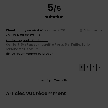
5
/5
Client anonyme vérifié
25 janvier 2026
Achat vérifié
J'aime bien ce t-shirt
Afficher original - Castellano
Confort
: 5
Rapport qualité / prix
: 5
Taille
: Taille
/5
/5
parfaite
Matière
: 5
/5
Je recommande ce produit
1
2
3
>
Vérifié par
TrustVille
Articles vus récemment