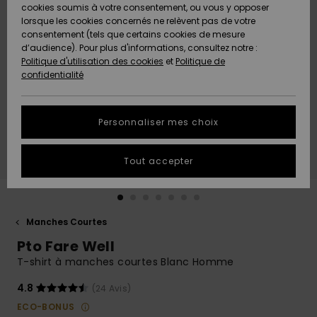
Quiksilver
A
cookies soumis à votre consentement, ou vous y opposer
Freedom
AIDE &
Découvrir
lorsque les cookies concernés ne relèvent pas de votre
CONTACT
consentement (tels que certains cookies de mesure
Nouveautés
Nouveautés
d’audience). Pour plus d'informations, consultez notre :
Protection
Politique d'utilisation des cookies
et
Politique de
des
Communauté
MAGASINS
confidentialité
données
A
A
Découvrir
Découvrir
QUIKSILVER
Guide des
APP
Personnaliser mes choix
tailles
LISTE DE
Tout accepter
SOUHAITS
Démarrez
une
conversation
pour
obtenir la
Manches Courtes
réponse la
Pto Fare Well
plus rapide
à votre
T-shirt à manches courtes Blanc Homme
question.
4.8
(24 Avis)
Démarrer
une
ECO-BONUS
conversation