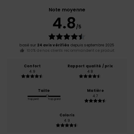
Note moyenne
4.8
/5
basé sur
24 avis vérifiés
depuis septembre 2025
100% de nos clients recommandent ce produit
Confort
Rapport qualité / prix
4.9
4.8
Taille
Matière
4.7
Trop petit
Trop grand
Coloris
4.9