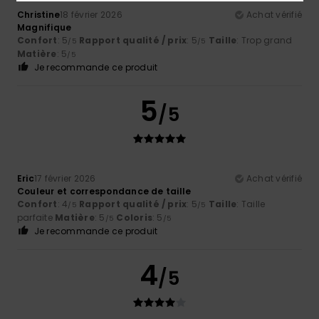
Christine
18 février 2026
Achat vérifié
Magnifique
Confort
: 5
Rapport qualité / prix
: 5
Taille
: Trop grand
/5
/5
Matière
: 5
/5
Je recommande ce produit
5
/5
Eric
17 février 2026
Achat vérifié
Couleur et correspondance de taille
Confort
: 4
Rapport qualité / prix
: 5
Taille
: Taille
/5
/5
parfaite
Matière
: 5
Coloris
: 5
/5
/5
Je recommande ce produit
4
/5