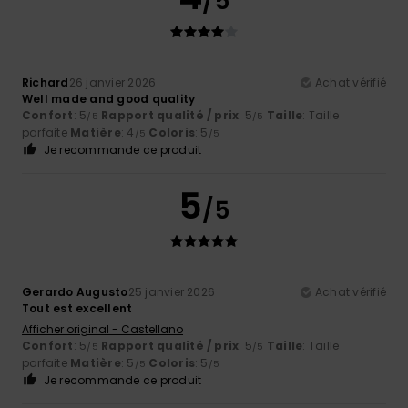
/5
Richard
26 janvier 2026
Achat vérifié
Well made and good quality
Confort
: 5
Rapport qualité / prix
: 5
Taille
: Taille
/5
/5
parfaite
Matière
: 4
Coloris
: 5
/5
/5
Je recommande ce produit
5
/5
Gerardo Augusto
25 janvier 2026
Achat vérifié
Tout est excellent
Afficher original - Castellano
Confort
: 5
Rapport qualité / prix
: 5
Taille
: Taille
/5
/5
parfaite
Matière
: 5
Coloris
: 5
/5
/5
Je recommande ce produit