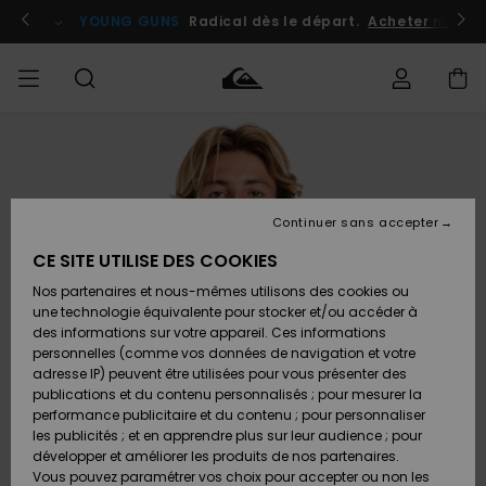
Passer
à
atuits
Se connecter / s'inscrire
YOUNG GUNS
Radical dès le départ.
Acheter maint
l'information
sur
le
produit
Accéder à
HOMME
Vêtements
Vêtements
Shop
Surf
Snow
Outlet
ma
Shop
Shop
Homme
commande
Homme
Homme
GARÇON
Continuer sans accepter
Accessoires
Accessoires
Nouveautés
Livraison
Outlet
CE SITE UTILISE DES COOKIES
FEMME
Surf
Snow
Enfant
Shop
Shop
Nos partenaires et nous-mêmes utilisons des cookies ou
Retours
Chaussures
Chaussures
A
Enfant
Enfant
une technologie équivalente pour stocker et/ou accéder à
& Tongs
& Tongs
Découvrir
SURF
des informations sur votre appareil. Ces informations
Outlet
personnelles (comme vos données de navigation et votre
Paiement
Femme
adresse IP) peuvent être utilisées pour vous présenter des
SNOW
Highlights
Snow
publications et du contenu personnalisés ; pour mesurer la
Surf
Surf
Snow
Shop
Carte
performance publicitaire et du contenu ; pour personnaliser
Femme
Cadeau
les publicités ; et en apprendre plus sur leur audience ; pour
OUTLET
développer et améliorer les produits de nos partenaires.
Communauté
Snow
Snow
Vous pouvez paramétrer vos choix pour accepter ou non les