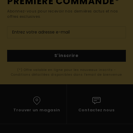
PREMIÈRE COMMANDE*
Abonnez-vous pour recevoir nos dernières actus et nos
offres exclusives.
S'inscrire
(*) Offre valable en ligne pour les nouveaux inscrits -
Conditions détaillées disponibles dans l'email de bienvenue
Trouver un magasin
Contactez nous