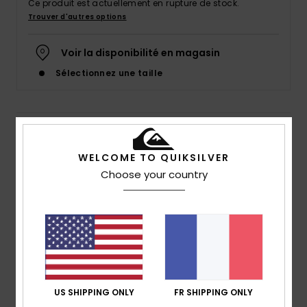
Ce produit est actuellement en rupture de stock.
Trouver d'autres options
Voir la disponibilité en magasin
Sélectionnez une taille
Details & caractéristiques
WELCOME TO QUIKSILVER
T-shirt à manches longues Bleu Homme
Choose your country
Style
AQYZT09914
Code couleur
bqv0
Caractéristiques
Matière :
Matière en coton "open-end" [220 g/m2]
coupe :
coupe regular
Col :
col rond
US SHIPPING ONLY
FR SHIPPING ONLY
Manches :
manches longues