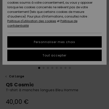
Quiksilver
A
cookies soumis à votre consentement, ou vous y opposer
Freedom
AIDE &
Découvrir
lorsque les cookies concernés ne relèvent pas de votre
CONTACT
consentement (tels que certains cookies de mesure
Nouveautés
Nouveautés
d’audience). Pour plus d'informations, consultez notre :
Protection
Politique d'utilisation des cookies
et
Politique de
des
Communauté
MAGASINS
confidentialité
données
A
A
Découvrir
Découvrir
QUIKSILVER
Guide des
APP
Personnaliser mes choix
tailles
LISTE DE
Tout accepter
SOUHAITS
Démarrez
une
conversation
pour
obtenir la
Col Large
réponse la
QS Cosmic
plus rapide
à votre
T-shirt à manches longues Bleu Homme
question.
40,00 €
Démarrer
une
conversation