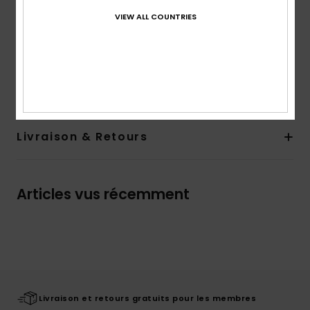
Logotage :
Sérigraphie à l'encre douce
VIEW ALL COUNTRIES
Étiquette Quiksilver sur la couture latérale
Composition
[Matière principale] 100% coton
Traçabilité du produit (Loi Agec)
Livraison & Retours
Articles vus récemment
Livraison et retours gratuits pour les membres