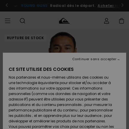
Passer
à
atuits
Se connecter / s'inscrire
YOUNG GUNS
Radical dès le départ.
Acheter maint
l'information
sur
le
produit
RUPTURE DE STOCK
Accéder à
HOMME
Vêtements
Vêtements
Shop
Surf
Snow
Outlet
ma
Shop
Shop
Homme
commande
Homme
Homme
GARÇON
Continuer sans accepter
Accessoires
Accessoires
Nouveautés
Livraison
Outlet
CE SITE UTILISE DES COOKIES
FEMME
Surf
Snow
Enfant
Shop
Shop
Nos partenaires et nous-mêmes utilisons des cookies ou
Retours
Chaussures
Chaussures
A
Enfant
Enfant
une technologie équivalente pour stocker et/ou accéder à
& Tongs
& Tongs
Découvrir
SURF
des informations sur votre appareil. Ces informations
Outlet
personnelles (comme vos données de navigation et votre
Paiement
Femme
adresse IP) peuvent être utilisées pour vous présenter des
SNOW
Highlights
Snow
publications et du contenu personnalisés ; pour mesurer la
Surf
Surf
Snow
Shop
Carte
performance publicitaire et du contenu ; pour personnaliser
Femme
Cadeau
les publicités ; et en apprendre plus sur leur audience ; pour
OUTLET
développer et améliorer les produits de nos partenaires.
Communauté
Snow
Snow
Vous pouvez paramétrer vos choix pour accepter ou non les