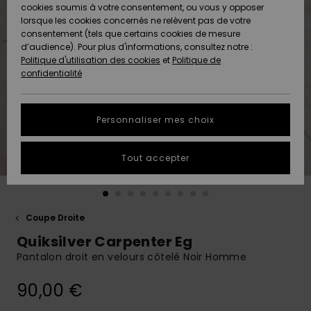
Quiksilver
A
cookies soumis à votre consentement, ou vous y opposer
Freedom
AIDE &
Découvrir
lorsque les cookies concernés ne relèvent pas de votre
CONTACT
consentement (tels que certains cookies de mesure
Nouveautés
Nouveautés
d’audience). Pour plus d'informations, consultez notre :
Protection
Politique d'utilisation des cookies
et
Politique de
des
Communauté
MAGASINS
confidentialité
données
A
A
Découvrir
Découvrir
QUIKSILVER
Guide des
APP
Personnaliser mes choix
tailles
LISTE DE
Tout accepter
SOUHAITS
Démarrez
une
conversation
pour
obtenir la
Coupe Droite
réponse la
Quiksilver Carpenter Eg
plus rapide
à votre
Pantalon droit en velours côtelé Noir Homme
question.
90,00 €
Démarrer
une
conversation