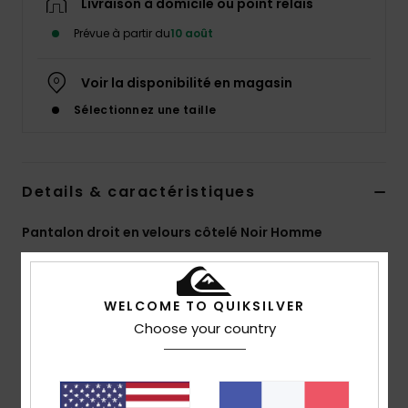
Livraison à domicile ou point relais
Prévue à partir du
10 août
Voir la disponibilité en magasin
Sélectionnez une taille
Details & caractéristiques
Pantalon droit en velours côtelé Noir Homme
Style
EQYNP03354
Code couleur
kvj0
WELCOME TO QUIKSILVER
Caractéristiques
Choose your country
Matière :
velours côtelé de coton 14W
Lavage :
lavage aux enzymes
Coupe :
droite