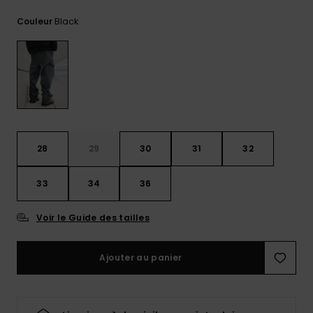
Trouvez
Black
Couleur
des
réponses
aux
questions
les plus
fréquentes
et notre
formulaire
de
contact.
28
29
30
31
32
Consulter
la FAQ
33
34
36
Voir le Guide des tailles
Ajouter au panier