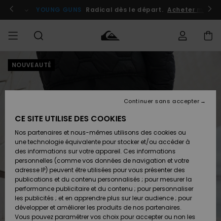
Passer
à
atuits
Se connecter / s'inscrire
YOUNG GUNS
Radical dès le départ.
Acheter maint
l'information
sur
le
produit
NOUVEAUTÉ
Accéder à
HOMME
Vêtements
Vêtements
Shop
Surf
Snow
Outlet
ma
Shop
Shop
Homme
commande
Homme
Homme
GARÇON
Continuer sans accepter
Accessoires
Accessoires
Nouveautés
Livraison
Outlet
CE SITE UTILISE DES COOKIES
FEMME
Surf
Snow
Enfant
Shop
Shop
Nos partenaires et nous-mêmes utilisons des cookies ou
Retours
Chaussures
Chaussures
A
Enfant
Enfant
une technologie équivalente pour stocker et/ou accéder à
& Tongs
& Tongs
Découvrir
SURF
des informations sur votre appareil. Ces informations
Outlet
personnelles (comme vos données de navigation et votre
Paiement
Femme
adresse IP) peuvent être utilisées pour vous présenter des
SNOW
Highlights
Snow
publications et du contenu personnalisés ; pour mesurer la
Surf
Surf
Snow
Shop
Carte
performance publicitaire et du contenu ; pour personnaliser
Femme
Cadeau
les publicités ; et en apprendre plus sur leur audience ; pour
OUTLET
développer et améliorer les produits de nos partenaires.
Communauté
Snow
Snow
Vous pouvez paramétrer vos choix pour accepter ou non les