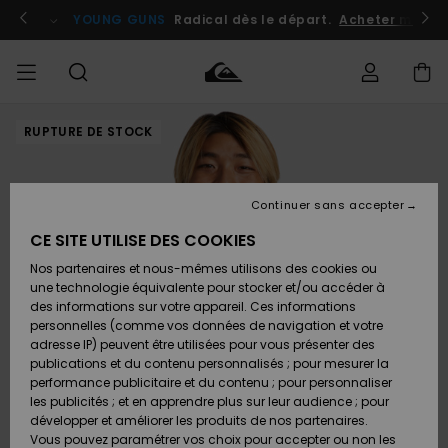
Passer
à
atuits
Se connecter / s'inscrire
YOUNG GUNS
Radical dès le départ.
Acheter maint
l'information
sur
le
produit
RUPTURE DE STOCK
Accéder à
HOMME
Vêtements
Vêtements
Shop
Surf
Snow
Outlet
ma
Shop
Shop
Homme
commande
Homme
Homme
GARÇON
Continuer sans accepter
Accessoires
Accessoires
Nouveautés
Livraison
Outlet
CE SITE UTILISE DES COOKIES
FEMME
Surf
Snow
Enfant
Shop
Shop
Nos partenaires et nous-mêmes utilisons des cookies ou
Retours
Chaussures
Chaussures
A
Enfant
Enfant
une technologie équivalente pour stocker et/ou accéder à
& Tongs
& Tongs
Découvrir
SURF
des informations sur votre appareil. Ces informations
Outlet
personnelles (comme vos données de navigation et votre
Paiement
Femme
adresse IP) peuvent être utilisées pour vous présenter des
SNOW
Highlights
Snow
publications et du contenu personnalisés ; pour mesurer la
Surf
Surf
Snow
Shop
Carte
performance publicitaire et du contenu ; pour personnaliser
Femme
Cadeau
les publicités ; et en apprendre plus sur leur audience ; pour
OUTLET
développer et améliorer les produits de nos partenaires.
Communauté
Snow
Snow
Vous pouvez paramétrer vos choix pour accepter ou non les