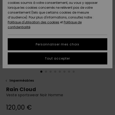
Quiksilver
A
cookies soumis à votre consentement, ou vous y opposer
Freedom
AIDE &
Découvrir
lorsque les cookies concernés ne relèvent pas de votre
CONTACT
consentement (tels que certains cookies de mesure
Nouveautés
Nouveautés
d’audience). Pour plus d'informations, consultez notre :
Protection
Politique d'utilisation des cookies
et
Politique de
des
Communauté
MAGASINS
confidentialité
données
A
A
Découvrir
Découvrir
QUIKSILVER
Guide des
APP
Personnaliser mes choix
tailles
LISTE DE
Tout accepter
SOUHAITS
Démarrez
une
conversation
pour
obtenir la
Imperméables
réponse la
Rain Cloud
plus rapide
à votre
Veste sportswear Noir Homme
question.
120,00 €
Démarrer
une
conversation