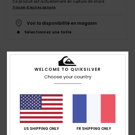
Ce produit est actuellement en rupture de stock.
Trouver d'autres options
Voir la disponibilité en magasin
Sélectionnez une taille
Details & caractéristiques
WELCOME TO QUIKSILVER
T-shirt à manches longues Marron Homme
Choose your country
Style
EQYZT07909
Code couleur
cqn0
Caractéristiques
Matière :
jersey de coton [160 g/m²]
coupe :
coupe regular
Col :
col rond
US SHIPPING ONLY
FR SHIPPING ONLY
Manches :
manches longues