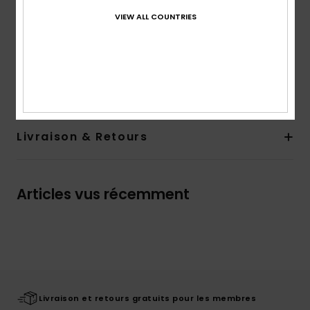
Logo :
sérigraphie sur la poitrine
VIEW ALL COUNTRIES
Étiquette tissée Quiksilver sur l'ourlet du bas
Composition
[Matière principale] 100% coton
Traçabilité du produit (Loi Agec)
Livraison & Retours
Articles vus récemment
Livraison et retours gratuits pour les membres