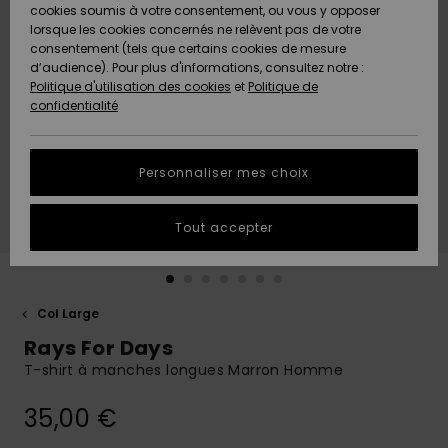
Quiksilver
A
cookies soumis à votre consentement, ou vous y opposer
Freedom
AIDE &
Découvrir
lorsque les cookies concernés ne relèvent pas de votre
CONTACT
consentement (tels que certains cookies de mesure
Nouveautés
Nouveautés
d’audience). Pour plus d'informations, consultez notre :
Protection
Politique d'utilisation des cookies
et
Politique de
des
Communauté
MAGASINS
confidentialité
données
A
A
Découvrir
Découvrir
QUIKSILVER
Guide des
APP
Personnaliser mes choix
tailles
LISTE DE
Tout accepter
SOUHAITS
Démarrez
une
conversation
pour
obtenir la
Col Large
réponse la
Rays For Days
plus rapide
à votre
T-shirt à manches longues Marron Homme
question.
35,00 €
Démarrer
une
conversation