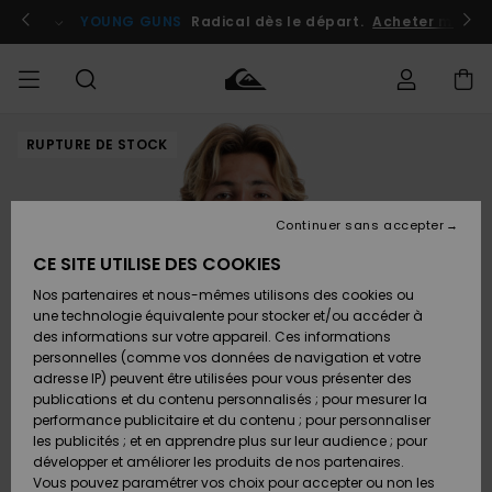
Passer
à
atuits
Se connecter / s'inscrire
YOUNG GUNS
Radical dès le départ.
Acheter maint
l'information
sur
le
produit
RUPTURE DE STOCK
Accéder à
HOMME
Vêtements
Vêtements
Shop
Surf
Snow
Outlet
ma
Shop
Shop
Homme
commande
Homme
Homme
GARÇON
Continuer sans accepter
Accessoires
Accessoires
Nouveautés
Livraison
Outlet
CE SITE UTILISE DES COOKIES
FEMME
Surf
Snow
Enfant
Shop
Shop
Nos partenaires et nous-mêmes utilisons des cookies ou
Retours
Chaussures
Chaussures
A
Enfant
Enfant
une technologie équivalente pour stocker et/ou accéder à
& Tongs
& Tongs
Découvrir
SURF
des informations sur votre appareil. Ces informations
Outlet
personnelles (comme vos données de navigation et votre
Paiement
Femme
adresse IP) peuvent être utilisées pour vous présenter des
SNOW
Highlights
Snow
publications et du contenu personnalisés ; pour mesurer la
Surf
Surf
Snow
Shop
Carte
performance publicitaire et du contenu ; pour personnaliser
Femme
Cadeau
les publicités ; et en apprendre plus sur leur audience ; pour
OUTLET
développer et améliorer les produits de nos partenaires.
Communauté
Snow
Snow
Vous pouvez paramétrer vos choix pour accepter ou non les