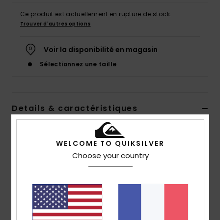
Ce produit est actuellement en rupture de stock.
Trouver d'autres options
Voir la disponibilité en magasin
Sélectionnez une taille
Details & caractéristiques
Short de bain Blanc Homme
WELCOME TO QUIKSILVER
Style
EQYJV04078
Code couleur
wdw0
Choose your country
Caractéristiques
Matière :
Matière SuperSuède en polyester recyclé
Taille :
taille classique
Longueur :
16", coupe courte