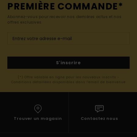
PREMIÈRE COMMANDE*
Abonnez-vous pour recevoir nos dernières actus et nos
offres exclusives.
S'inscrire
(*) Offre valable en ligne pour les nouveaux inscrits -
Conditions détaillées disponibles dans l'email de bienvenue
Trouver un magasin
Contactez nous