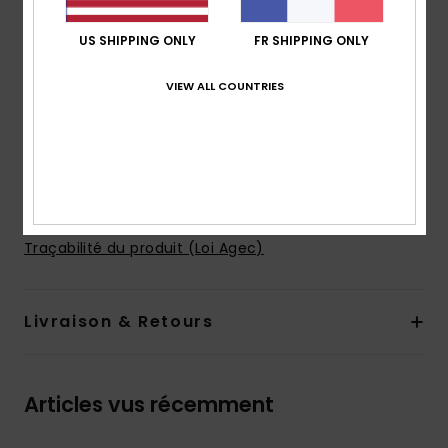
Poches :
poches à ouverture latérale
Poches à l'arrière
US SHIPPING ONLY
FR SHIPPING ONLY
Système de fermeture :
Fermeture par cordon de
VIEW ALL COUNTRIES
serrage
Doublure :
Doublure intérieure en mesh
Autres caractéristiques :
cordon pour clés
signature
Composition
100% Polyester recyclé
Traçabilité du produit (Loi Agec)
Livraison & Retours
Articles vus récemment