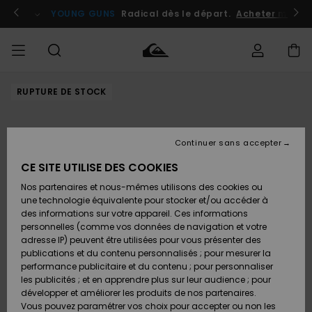
Passer
à
atuits
Se connecter / s'inscrire
YOUNG GUNS
Radical dès le départ.
Acheter maint
l'information
sur
le
produit
RUPTURE DE STOCK
Accéder à
HOMME
Vêtements
Vêtements
Shop
Surf
Snow
Outlet
ma
Shop
Shop
Homme
commande
Homme
Homme
GARÇON
Continuer sans accepter
Accessoires
Accessoires
Nouveautés
Livraison
Outlet
CE SITE UTILISE DES COOKIES
FEMME
Surf
Snow
Enfant
Shop
Shop
Nos partenaires et nous-mêmes utilisons des cookies ou
Retours
Chaussures
Chaussures
A
Enfant
Enfant
une technologie équivalente pour stocker et/ou accéder à
& Tongs
& Tongs
Découvrir
SURF
des informations sur votre appareil. Ces informations
Outlet
personnelles (comme vos données de navigation et votre
Paiement
Femme
adresse IP) peuvent être utilisées pour vous présenter des
SNOW
Highlights
Snow
publications et du contenu personnalisés ; pour mesurer la
Surf
Surf
Snow
Shop
Carte
performance publicitaire et du contenu ; pour personnaliser
Femme
Cadeau
les publicités ; et en apprendre plus sur leur audience ; pour
OUTLET
développer et améliorer les produits de nos partenaires.
Communauté
Snow
Snow
Vous pouvez paramétrer vos choix pour accepter ou non les