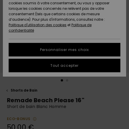
Quiksilver
A
cookies soumis à votre consentement, ou vous y opposer
Freedom
AIDE &
Découvrir
lorsque les cookies concernés ne relèvent pas de votre
CONTACT
consentement (tels que certains cookies de mesure
Nouveautés
Nouveautés
d’audience). Pour plus d'informations, consultez notre :
Protection
Politique d'utilisation des cookies
et
Politique de
des
Communauté
MAGASINS
confidentialité
données
A
A
Découvrir
Découvrir
QUIKSILVER
Guide des
APP
Personnaliser mes choix
tailles
LISTE DE
Tout accepter
SOUHAITS
Démarrez
une
conversation
pour
obtenir la
Shorts de Bain
réponse la
Remade Beach Please 16"
plus rapide
à votre
Short de bain Blanc Homme
question.
ECO-BONUS
Démarrer
une
50,00 €
conversation