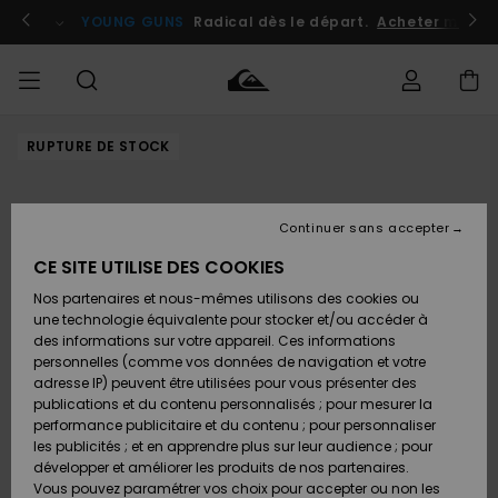
Passer
à
atuits
Se connecter / s'inscrire
YOUNG GUNS
Radical dès le départ.
Acheter maint
l'information
sur
le
produit
RUPTURE DE STOCK
Accéder à
HOMME
Vêtements
Vêtements
Shop
Surf
Snow
Outlet
ma
Shop
Shop
Homme
commande
Homme
Homme
GARÇON
Continuer sans accepter
Accessoires
Accessoires
Nouveautés
Livraison
Outlet
CE SITE UTILISE DES COOKIES
FEMME
Surf
Snow
Enfant
Shop
Shop
Nos partenaires et nous-mêmes utilisons des cookies ou
Retours
Chaussures
Chaussures
A
Enfant
Enfant
une technologie équivalente pour stocker et/ou accéder à
& Tongs
& Tongs
Découvrir
SURF
des informations sur votre appareil. Ces informations
Outlet
personnelles (comme vos données de navigation et votre
Paiement
Femme
adresse IP) peuvent être utilisées pour vous présenter des
SNOW
Highlights
Snow
publications et du contenu personnalisés ; pour mesurer la
Surf
Surf
Snow
Shop
Carte
performance publicitaire et du contenu ; pour personnaliser
Femme
Cadeau
les publicités ; et en apprendre plus sur leur audience ; pour
OUTLET
développer et améliorer les produits de nos partenaires.
Communauté
Snow
Snow
Vous pouvez paramétrer vos choix pour accepter ou non les