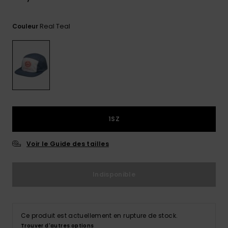
Trouvez
des
Real Teal
Couleur
réponses
aux
questions
les plus
fréquentes
et notre
formulaire
de
contact.
1SZ
Consulter
la FAQ
Voir le Guide des tailles
Indisponible
Ce produit est actuellement en rupture de stock.
Trouver d'autres options