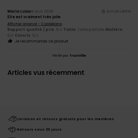
María Luisa
8 avril 2026
Achat vérifié
Elle est vraiment très jolie
Afficher original - Castellano
Rapport qualité / prix
: 5
Taille
: Taille parfaite
Matière
:
/5
5
Coloris
: 5
/5
/5
Je recommande ce produit
Vérifié par
TrustVille
Articles vus récemment
Livraison et retours gratuits pour les membres
Retours sous 30 jours