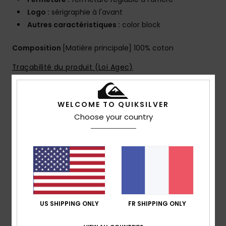
Logo :
sérigraphie à l'avant
Autres caractéristiques :
color block
Composition
[Matière principale] 100% coton
Traçabilité du produit (Loi Agec)
Livraison & Retours
WELCOME TO QUIKSILVER
Choose your country
Avis clients
Note moyenne
5.0
US SHIPPING ONLY
FR SHIPPING ONLY
/5