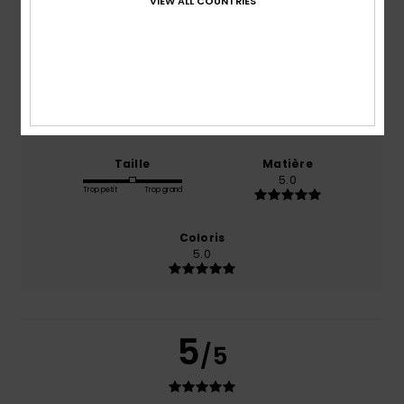
VIEW ALL COUNTRIES
basé sur
1 avis vérifiés
depuis avril 2026
100% de nos clients recommandent ce produit
Confort
Rapport qualité / prix
NaN
5.0
Taille
Matière
5.0
Trop petit
Trop grand
Coloris
5.0
5
/5