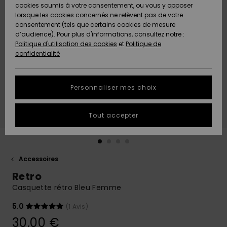
Quiksilver
A
cookies soumis à votre consentement, ou vous y opposer
Freedom
AIDE &
Découvrir
lorsque les cookies concernés ne relèvent pas de votre
CONTACT
consentement (tels que certains cookies de mesure
Nouveautés
Nouveautés
d’audience). Pour plus d'informations, consultez notre :
Protection
Politique d'utilisation des cookies
et
Politique de
des
Communauté
MAGASINS
confidentialité
données
A
A
Découvrir
Découvrir
QUIKSILVER
Guide des
APP
Personnaliser mes choix
tailles
LISTE DE
Tout accepter
SOUHAITS
Démarrez
une
conversation
pour
obtenir la
Accessoires
réponse la
Retro
plus rapide
à votre
Casquette rétro Bleu Femme
question.
5.0
(1 Avis)
Démarrer
une
30,00 €
conversation