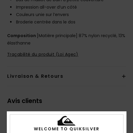
Impression all-over d’un côté
Couleurs unie sur l’envers
Broderie centrée dans le dos
Composition
[Matière principale] 87% nylon recyclé, 13%
élasthanne
Traçabilité du produit (Loi Agec)
Livraison & Retours
Avis clients
Note moyenne
WELCOME TO QUIKSILVER