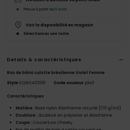
Prévue à partir du
11 août
Voir la disponibilité en magasin
Sélectionnez une taille
Details & caractéristiques
Bas de bikini culotte brésilienne Violet Femme
Style
EQWX403139
Code couleur
pks0
Caractéristiques
Matière :
Base nylon élasthanne recyclé [170 g/m2]
Doublure :
doublure en polyester et élasthanne
Coupe :
Couverture Cheeky
Bas de maillot de bain à petite couverture