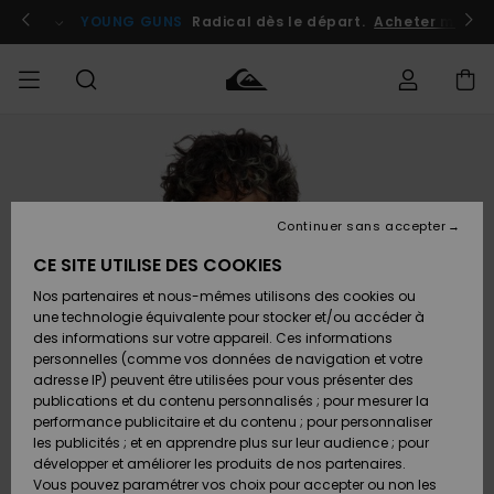
Passer
à
atuits
Se connecter / s'inscrire
YOUNG GUNS
Radical dès le départ.
Acheter maint
l'information
sur
le
produit
Accéder à
HOMME
Vêtements
Vêtements
Shop
Surf
Snow
Outlet
ma
Shop
Shop
Homme
commande
Homme
Homme
GARÇON
Continuer sans accepter
Accessoires
Accessoires
Nouveautés
Livraison
Outlet
CE SITE UTILISE DES COOKIES
FEMME
Surf
Snow
Enfant
Shop
Shop
Nos partenaires et nous-mêmes utilisons des cookies ou
Retours
Chaussures
Chaussures
A
Enfant
Enfant
une technologie équivalente pour stocker et/ou accéder à
& Tongs
& Tongs
Découvrir
SURF
des informations sur votre appareil. Ces informations
Outlet
personnelles (comme vos données de navigation et votre
Paiement
Femme
adresse IP) peuvent être utilisées pour vous présenter des
SNOW
Highlights
Snow
publications et du contenu personnalisés ; pour mesurer la
Surf
Surf
Snow
Shop
Carte
performance publicitaire et du contenu ; pour personnaliser
Femme
Cadeau
les publicités ; et en apprendre plus sur leur audience ; pour
OUTLET
développer et améliorer les produits de nos partenaires.
Communauté
Snow
Snow
Vous pouvez paramétrer vos choix pour accepter ou non les