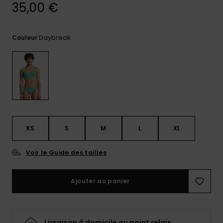
35,00 €
Trouvez
des
réponses
Daybreak
Couleur
aux
questions
les plus
fréquentes
et notre
formulaire
de
contact.
Consulter
XS
S
M
L
XL
la FAQ
Voir le Guide des tailles
Ajouter au panier
Livraison à domicile ou point relais