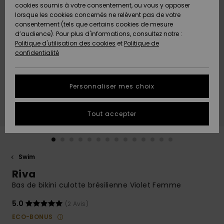
Quiksilver
A
cookies soumis à votre consentement, ou vous y opposer
Freedom
AIDE &
Découvrir
lorsque les cookies concernés ne relèvent pas de votre
CONTACT
consentement (tels que certains cookies de mesure
Nouveautés
Nouveautés
d’audience). Pour plus d'informations, consultez notre :
Protection
Politique d'utilisation des cookies
et
Politique de
des
Communauté
MAGASINS
confidentialité
données
A
A
Découvrir
Découvrir
QUIKSILVER
Guide des
APP
Personnaliser mes choix
tailles
LISTE DE
Tout accepter
SOUHAITS
Démarrez
une
conversation
pour
obtenir la
Swim
réponse la
Riva
plus rapide
à votre
Bas de bikini culotte brésilienne Violet Femme
question.
5.0
(2 Avis)
Démarrer
une
ECO-BONUS
conversation