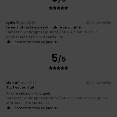
Lydia
25 juin 2026
Achat vérifié
Le maillot reste excessif malgré sa qualité
Confort
: 5
Rapport qualité / prix
: 4
Taille
: Taille
/5
/5
parfaite
Matière
: 5
Coloris
: 5
/5
/5
Je recommande ce produit
5
/5
Marta
17 mai 2026
Achat vérifié
Tout est parfait
Afficher original - Português
Confort
: 5
Rapport qualité / prix
: 5
Taille
: Trop grand
/5
/5
Matière
: 5
Coloris
: 5
/5
/5
Je recommande ce produit