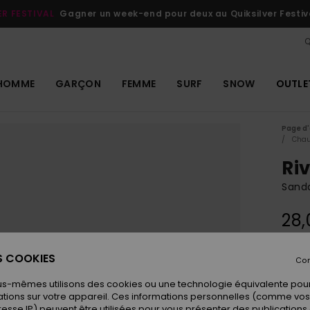
ER FESTIVAL
Gagner un week-end pour deux au Quiksilver Festiv
Q
HOMME
GARÇON
FEMME
SURF
SNOW
OUTLE
Page d'
Chau
Ri
Sanda
28,
ES COOKIES
Con
Coule
us-mêmes utilisons des cookies ou une technologie équivalente pour
tions sur votre appareil. Ces informations personnelles (comme v
resse IP) peuvent être utilisées pour vous présenter des publications