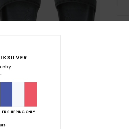
Deta
Sanda
Style
IKSILVER
Carac
untry
M
S
Hydr
S
avec
E
FR SHIPPING ONLY
doub
D
IES