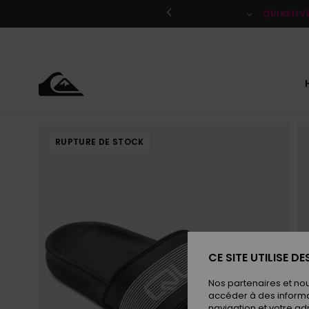
Passer
à
QUIKSILV
l'information
sur
le
produit
RUPTURE DE STOCK
CE SITE UTILISE D
Nos partenaires et no
accéder à des informa
navigation et votre ad