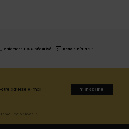
Paiement 100% sécurisé
Besoin d'aide ?
S'inscrire
s l'email de bienvenue