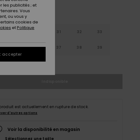
les publicités ; et
rtenaires. Vous
nt, ou vous y
ertains cookies de
ookies
et
Politique
29
30
31
32
33
4
35
36
37
38
39
t accepter
ir le Guide des tailles
Indisponible
produit est actuellement en rupture de stock.
uver d'autres options
Voir la disponibilité en magasin
Sélectionnez une taille