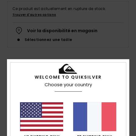
Ce produit est actuellement en rupture de stock.
Trouver d'autres options
Voir la disponibilité en magasin
Sélectionnez une taille
Details & caractéristiques
WELCOME TO QUIKSILVER
Pantalon à taille élastique Vert Homme
Choose your country
Style
EQYNP03306
Code couleur
glw0
Caractéristiques
Collection :
Collection Outdoor
Matière :
98% coton biologique et 2% élasthanne
Taille :
Taille élastique réglable