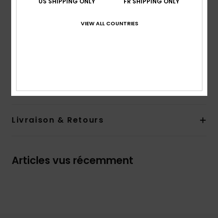
US SHIPPING ONLY
FR SHIPPING ONLY
Poches :
Poche arrière
Poches latérales
VIEW ALL COUNTRIES
Système de Fermeture :
Boucle de ceinture
Composition
[Matière principale] 98% coton biologique,
2% élasthanne
Traçabilité du produit (Loi Agec)
Livraison & Retours
Articles vus récemment