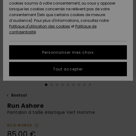
Quiksilver
A
cookies soumis à votre consentement, ou vous y opposer
Freedom
AIDE &
Découvrir
lorsque les cookies concernés ne relèvent pas de votre
CONTACT
consentement (tels que certains cookies de mesure
Nouveautés
Nouveautés
d’audience). Pour plus d'informations, consultez notre :
Protection
Politique d'utilisation des cookies
et
Politique de
des
Communauté
MAGASINS
confidentialité
données
A
A
Découvrir
Découvrir
QUIKSILVER
Guide des
APP
Personnaliser mes choix
tailles
LISTE DE
Tout accepter
SOUHAITS
Démarrez
une
conversation
pour
obtenir la
Bootcut
réponse la
Run Ashore
plus rapide
à votre
Pantalon à taille élastique Vert Homme
question.
ECO-BONUS
Démarrer
une
85,00 €
conversation