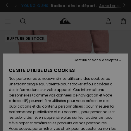
Passer
à
atuits
Se connecter / s'inscrire
YOUNG GUNS
Radical dès le départ.
Acheter maint
l'information
sur
le
produit
RUPTURE DE STOCK
Accéder à
HOMME
Vêtements
Vêtements
Shop
Surf
Snow
Outlet
ma
Shop
Shop
Homme
commande
Homme
Homme
GARÇON
Continuer sans accepter
Accessoires
Accessoires
Nouveautés
Livraison
Outlet
CE SITE UTILISE DES COOKIES
FEMME
Surf
Snow
Enfant
Shop
Shop
Nos partenaires et nous-mêmes utilisons des cookies ou
Retours
Chaussures
Chaussures
A
Enfant
Enfant
une technologie équivalente pour stocker et/ou accéder à
& Tongs
& Tongs
Découvrir
SURF
des informations sur votre appareil. Ces informations
Outlet
personnelles (comme vos données de navigation et votre
Paiement
Femme
adresse IP) peuvent être utilisées pour vous présenter des
SNOW
Highlights
Snow
publications et du contenu personnalisés ; pour mesurer la
Surf
Surf
Snow
Shop
Carte
performance publicitaire et du contenu ; pour personnaliser
Femme
Cadeau
les publicités ; et en apprendre plus sur leur audience ; pour
OUTLET
développer et améliorer les produits de nos partenaires.
Communauté
Snow
Snow
Vous pouvez paramétrer vos choix pour accepter ou non les