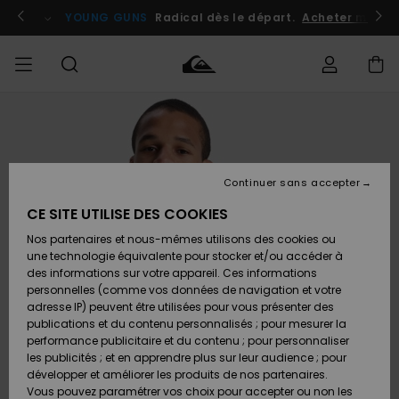
Passer
à
atuits
Se connecter / s'inscrire
YOUNG GUNS
Radical dès le départ.
Acheter maint
l'information
sur
le
produit
Accéder à
HOMME
Vêtements
Vêtements
Shop
Surf
Snow
Outlet
ma
Shop
Shop
Homme
commande
Homme
Homme
GARÇON
Continuer sans accepter
Accessoires
Accessoires
Nouveautés
Livraison
Outlet
CE SITE UTILISE DES COOKIES
FEMME
Surf
Snow
Enfant
Shop
Shop
Nos partenaires et nous-mêmes utilisons des cookies ou
Retours
Chaussures
Chaussures
A
Enfant
Enfant
une technologie équivalente pour stocker et/ou accéder à
& Tongs
& Tongs
Découvrir
SURF
des informations sur votre appareil. Ces informations
Outlet
personnelles (comme vos données de navigation et votre
Paiement
Femme
adresse IP) peuvent être utilisées pour vous présenter des
SNOW
Highlights
Snow
publications et du contenu personnalisés ; pour mesurer la
Surf
Surf
Snow
Shop
Carte
performance publicitaire et du contenu ; pour personnaliser
Femme
Cadeau
les publicités ; et en apprendre plus sur leur audience ; pour
OUTLET
développer et améliorer les produits de nos partenaires.
Communauté
Snow
Snow
Vous pouvez paramétrer vos choix pour accepter ou non les