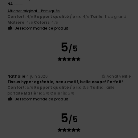
NA .........
Afficher original - Português
Confort
: 4
Rapport qualité / prix
: 4
Taille
: Trop grand
/5
/5
Matière
: 4
Coloris
: 4
/5
/5
Je recommande ce produit
5
/5
Nathalie
14 juin 2026
Achat vérifié
Tissus hyper agréable, beau motif, belle coupe! Parfait!
Confort
: 5
Rapport qualité / prix
: 3
Taille
: Taille
/5
/5
parfaite
Matière
: 5
Coloris
: 5
/5
/5
Je recommande ce produit
5
/5