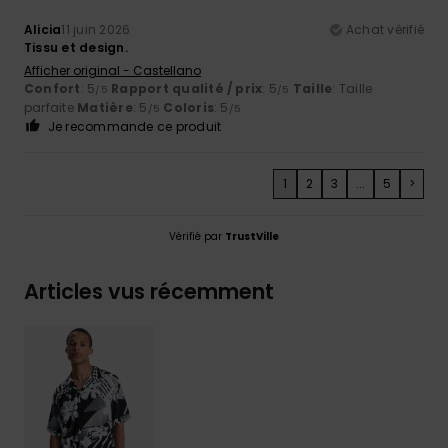
Alicia
11 juin 2026
Achat vérifié
Tissu et design.
Afficher original - Castellano
Confort
: 5
Rapport qualité / prix
: 5
Taille
: Taille
/5
/5
parfaite
Matière
: 5
Coloris
: 5
/5
/5
Je recommande ce produit
1
2
3
...
5
>
Vérifié par
TrustVille
Articles vus récemment