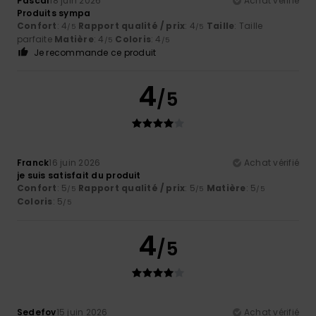
Pascal
18 juin 2026
Achat vérifié
Produits sympa
Confort
: 4
Rapport qualité / prix
: 4
Taille
: Taille
/5
/5
parfaite
Matière
: 4
Coloris
: 4
/5
/5
Je recommande ce produit
4
/5
Franck
16 juin 2026
Achat vérifié
je suis satisfait du produit
Confort
: 5
Rapport qualité / prix
: 5
Matière
: 5
/5
/5
/5
Coloris
: 5
/5
4
/5
Sedefov
15 juin 2026
Achat vérifié