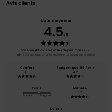
Avis clients
Note moyenne
4.5
/5
basé sur
43 avis vérifiés
depuis mars 2026
60% de nos clients recommandent ce produit
Confort
Rapport qualité / prix
4.8
4.2
Taille
Matière
4.7
Trop petit
Trop grand
Coloris