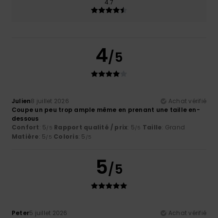
4.7
4
/5
Julien
8 juillet 2026
Achat vérifié
Coupe un peu trop ample même en prenant une taille en-
dessous
Confort
: 5
Rapport qualité / prix
: 5
Taille
: Grand
/5
/5
Matière
: 5
Coloris
: 5
/5
/5
5
/5
Peter
5 juillet 2026
Achat vérifié