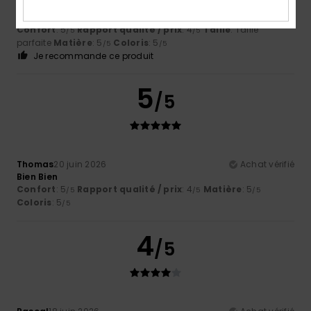
Morgane
2 juillet 2026
Achat vérifié
rien à dire
Confort
: 5
Rapport qualité / prix
: 4
Taille
: Taille
/5
/5
parfaite
Matière
: 5
Coloris
: 5
/5
/5
Je recommande ce produit
5
/5
Thomas
20 juin 2026
Achat vérifié
Bien Bien
Confort
: 5
Rapport qualité / prix
: 4
Matière
: 5
/5
/5
/5
Coloris
: 5
/5
4
/5