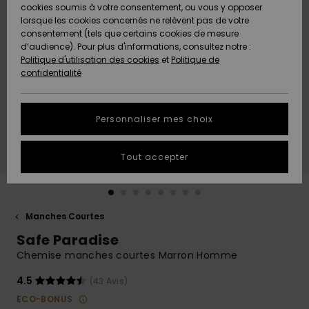
Quiksilver
A
cookies soumis à votre consentement, ou vous y opposer
Freedom
AIDE &
Découvrir
lorsque les cookies concernés ne relèvent pas de votre
CONTACT
consentement (tels que certains cookies de mesure
Nouveautés
Nouveautés
d’audience). Pour plus d'informations, consultez notre :
Protection
Politique d'utilisation des cookies
et
Politique de
des
Communauté
MAGASINS
confidentialité
données
A
A
Découvrir
Découvrir
QUIKSILVER
Guide des
APP
Personnaliser mes choix
tailles
LISTE DE
Tout accepter
SOUHAITS
Démarrez
une
conversation
pour
obtenir la
Manches Courtes
réponse la
Safe Paradise
plus rapide
à votre
Chemise manches courtes Marron Homme
question.
4.5
(43 Avis)
Démarrer
une
ECO-BONUS
conversation