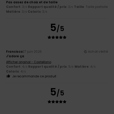
Pas assez de choix et de taille
Confort
: 3
Rapport qualité / prix
: 3
Taille
: Taille parfaite
/5
/5
Matière
: 3
Coloris
: 3
/5
/5
5
/5
Francisco
27 juin 2026
Achat vérifié
J'adore ça
Afficher original - Castellano
Confort
: 4
Rapport qualité / prix
: 5
Matière
: 4
/5
/5
/5
Coloris
: 4
/5
Je recommande ce produit
5
/5