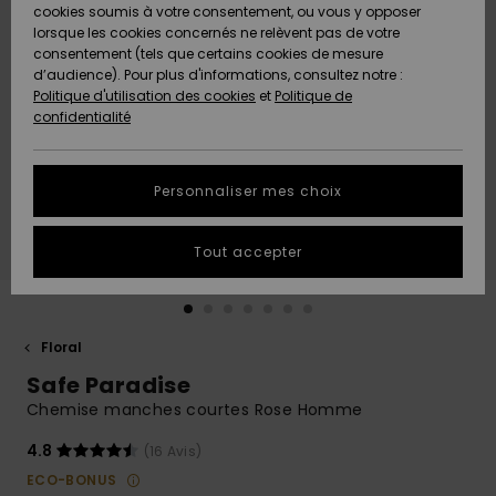
Quiksilver
A
cookies soumis à votre consentement, ou vous y opposer
Freedom
AIDE &
Découvrir
lorsque les cookies concernés ne relèvent pas de votre
CONTACT
consentement (tels que certains cookies de mesure
Nouveautés
Nouveautés
d’audience). Pour plus d'informations, consultez notre :
Protection
Politique d'utilisation des cookies
et
Politique de
des
Communauté
MAGASINS
confidentialité
données
A
A
Découvrir
Découvrir
QUIKSILVER
Guide des
APP
Personnaliser mes choix
tailles
LISTE DE
Tout accepter
SOUHAITS
Démarrez
une
conversation
pour
obtenir la
Floral
réponse la
Safe Paradise
plus rapide
à votre
Chemise manches courtes Rose Homme
question.
4.8
(16 Avis)
Démarrer
une
ECO-BONUS
conversation