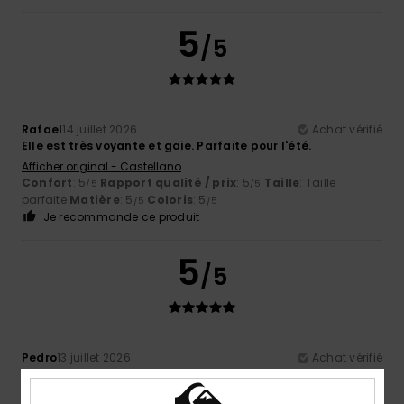
5
/5
Rafael
14 juillet 2026
Achat vérifié
Elle est très voyante et gaie. Parfaite pour l'été.
Afficher original - Castellano
Confort
: 5
Rapport qualité / prix
: 5
Taille
: Taille
/5
/5
parfaite
Matière
: 5
Coloris
: 5
/5
/5
Je recommande ce produit
5
/5
Pedro
13 juillet 2026
Achat vérifié
Une chemise légère, idéale pour l'été
Afficher original - Português