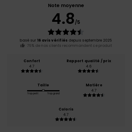
Note moyenne
4.8
/5
basé sur
16 avis vérifiés
depuis septembre 2025
75% de nos clients recommandent ce produit
Confort
Rapport qualité / prix
4.7
4.6
Taille
Matière
4.7
Trop petit
Trop grand
Coloris
4.7