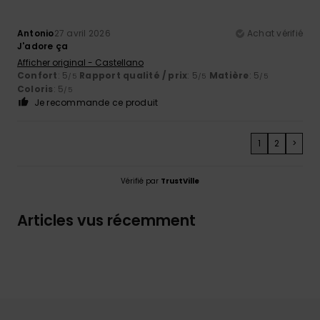
Antonio
27 avril 2026
Achat vérifié
J'adore ça
Afficher original - Castellano
Confort
: 5
Rapport qualité / prix
: 5
Matière
: 5
/5
/5
/5
Coloris
: 5
/5
Je recommande ce produit
1
2
>
Vérifié par
TrustVille
Articles vus récemment