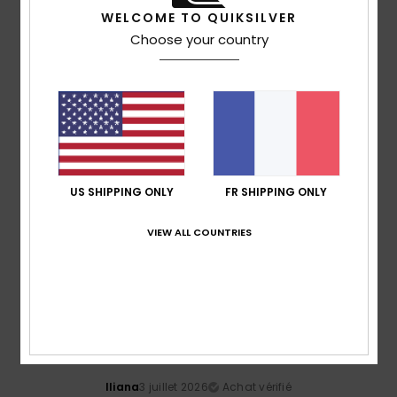
Confort
: 5
Rapport qualité / prix
: 5
Matière
: 5
/5
/5
/5
WELCOME TO QUIKSILVER
Coloris
: 5
/5
Choose your country
Je recommande ce produit
4
/5
Bruno
13 juillet 2026
Achat vérifié
US SHIPPING ONLY
FR SHIPPING ONLY
C'était exactement ce que je cherchais
Afficher original - Português
Confort
: 4
Rapport qualité / prix
: 4
Matière
: 4
VIEW ALL COUNTRIES
/5
/5
/5
Coloris
: 4
/5
5
/5
Iliana
3 juillet 2026
Achat vérifié