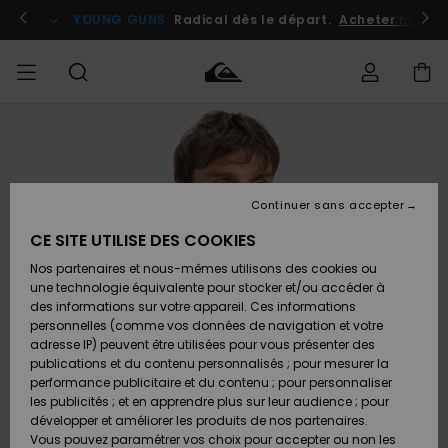
Passer
à
atuits
Se connecter / s'inscrire
YOUNG GUNS
Radical dès le départ.
Acheter maint
l'information
sur
le
produit
Accéder à
HOMME
Vêtements
Vêtements
Shop
Surf
Snow
Outlet
ma
Shop
Shop
Homme
commande
Homme
Homme
GARÇON
Continuer sans accepter
Accessoires
Accessoires
Nouveautés
Livraison
Outlet
CE SITE UTILISE DES COOKIES
FEMME
Surf
Snow
Enfant
Shop
Shop
Nos partenaires et nous-mêmes utilisons des cookies ou
Retours
Chaussures
Chaussures
A
Enfant
Enfant
une technologie équivalente pour stocker et/ou accéder à
& Tongs
& Tongs
Découvrir
SURF
des informations sur votre appareil. Ces informations
Outlet
personnelles (comme vos données de navigation et votre
Paiement
Femme
adresse IP) peuvent être utilisées pour vous présenter des
SNOW
Highlights
Snow
publications et du contenu personnalisés ; pour mesurer la
Surf
Surf
Snow
Shop
Carte
performance publicitaire et du contenu ; pour personnaliser
Femme
Cadeau
les publicités ; et en apprendre plus sur leur audience ; pour
OUTLET
développer et améliorer les produits de nos partenaires.
Communauté
Snow
Snow
Vous pouvez paramétrer vos choix pour accepter ou non les