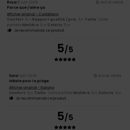
Rosa
18 juin 2026
Achat vérifié
Parce que j'aime ça
Afficher original - Castellano
Confort
: 5
Rapport qualité / prix
: 3
Taille
: Taille
/5
/5
parfaite
Matière
: 5
Coloris
: 5
/5
/5
Je recommande ce produit
5
/5
Sara
1 juin 2026
Achat vérifié
Idéale pour la plage
Afficher original - Italiano
Confort
: 5
Taille
: Taille parfaite
Matière
: 5
Coloris
: 5
/5
/5
/5
Je recommande ce produit
5
/5