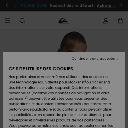
Passer
à
atuits
Se connecter / s'inscrire
YOUNG GUNS
Radical dès le départ.
Acheter maint
l'information
sur
le
produit
Accéder à
HOMME
Vêtements
Vêtements
Shop
Surf
Snow
Outlet
ma
Shop
Shop
Homme
commande
Homme
Homme
GARÇON
Continuer sans accepter
Accessoires
Accessoires
Nouveautés
Livraison
Outlet
CE SITE UTILISE DES COOKIES
FEMME
Surf
Snow
Enfant
Shop
Shop
Nos partenaires et nous-mêmes utilisons des cookies ou
Retours
Chaussures
Chaussures
A
Enfant
Enfant
une technologie équivalente pour stocker et/ou accéder à
& Tongs
& Tongs
Découvrir
SURF
des informations sur votre appareil. Ces informations
Outlet
personnelles (comme vos données de navigation et votre
Paiement
Femme
adresse IP) peuvent être utilisées pour vous présenter des
SNOW
Highlights
Snow
publications et du contenu personnalisés ; pour mesurer la
Surf
Surf
Snow
Shop
Carte
performance publicitaire et du contenu ; pour personnaliser
Femme
Cadeau
les publicités ; et en apprendre plus sur leur audience ; pour
OUTLET
développer et améliorer les produits de nos partenaires.
Communauté
Snow
Snow
Vous pouvez paramétrer vos choix pour accepter ou non les