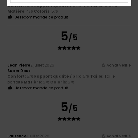
Confort
: 5
Rapport qualité / prix
: 4
Taille
: Grand
/5
/5
Matière
: 4
Coloris
: 5
/5
/5
Je recommande ce produit
5
/5
Jean Pierre
2 juillet 2026
Achat vérifié
Super Doux
Confort
: 5
Rapport qualité / prix
: 5
Taille
: Taille
/5
/5
parfaite
Matière
: 5
Coloris
: 5
/5
/5
Je recommande ce produit
5
/5
Laurence
1 juillet 2026
Achat vérifié