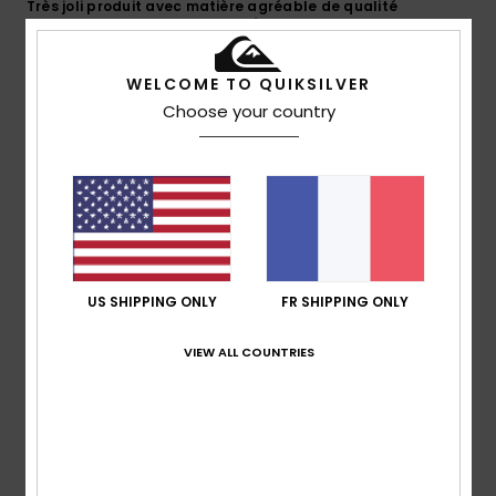
Très joli produit avec matière agréable de qualité
Confort
: 5
Rapport qualité / prix
: 4
Matière
: 5
/5
/5
/5
Coloris
: 5
/5
WELCOME TO QUIKSILVER
5
Choose your country
/5
Romain
6 juillet 2026
Achat vérifié
Parfait produit de qualité
Confort
: 5
Rapport qualité / prix
: 5
Taille
: Taille
/5
/5
parfaite
Matière
: 5
Coloris
: 5
/5
/5
US SHIPPING ONLY
FR SHIPPING ONLY
Je recommande ce produit
4
VIEW ALL COUNTRIES
/5
Julien
5 juillet 2026
Achat vérifié
Très agréable à porter