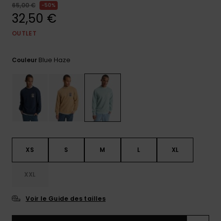
65,00 €
50%
Trouvez
32,50 €
des
réponses
OUTLET
aux
questions
les plus
Blue Haze
Couleur
fréquentes
et notre
formulaire
de
contact.
Consulter
la FAQ
XS
S
M
L
XL
XXL
Voir le Guide des tailles