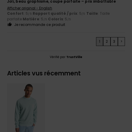
Joli, beau graphisme, coupe parfaite – prix imbattable
Afficher original - English
Confort
: 5
Rapport qualité / prix
: 5
Taille
: Taille
/5
/5
parfaite
Matière
: 5
Coloris
: 5
/5
/5
Je recommande ce produit
1
2
3
>
Vérifié par
TrustVille
Articles vus récemment