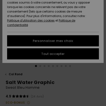
Quiksilver
A
cookies soumis à votre consentement, ou vous y opposer
Freedom
AIDE &
Découvrir
lorsque les cookies concernés ne relèvent pas de votre
CONTACT
consentement (tels que certains cookies de mesure
Nouveautés
Nouveautés
d’audience). Pour plus d'informations, consultez notre :
Protection
Politique d'utilisation des cookies
et
Politique de
des
Communauté
MAGASINS
confidentialité
données
A
A
Découvrir
Découvrir
QUIKSILVER
Guide des
APP
Personnaliser mes choix
tailles
LISTE DE
Tout accepter
SOUHAITS
Démarrez
une
conversation
pour
obtenir la
Col Rond
réponse la
Salt Water Graphic
plus rapide
à votre
Sweat Bleu Homme
question.
4.9
(24 Avis)
Démarrer
une
ECO-BONUS
conversation