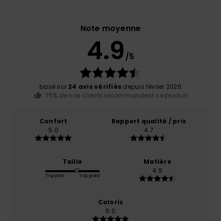
Note moyenne
4.9
/5
basé sur
24 avis vérifiés
depuis février 2026
75% de nos clients recommandent ce produit
Confort
Rapport qualité / prix
5.0
4.7
Taille
Matière
4.9
Trop petit
Trop grand
Coloris
5.0