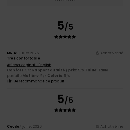
5
/5
MR A
9 juillet 2026
Achat vérifié
Très confortable
Afficher original - English
Confort
: 5
Rapport qualité / prix
: 5
Taille
: Taille
/5
/5
parfaite
Matière
: 5
Coloris
: 5
/5
/5
Je recommande ce produit
5
/5
Cecile
7 juillet 2026
Achat vérifié