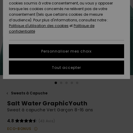
Quiksilver
A
cookies soumis à votre consentement, ou vous y opposer
Freedom
AIDE &
Découvrir
lorsque les cookies concernés ne relèvent pas de votre
CONTACT
consentement (tels que certains cookies de mesure
Nouveautés
Nouveautés
d’audience). Pour plus d'informations, consultez notre :
Protection
Politique d'utilisation des cookies
et
Politique de
des
Communauté
MAGASINS
confidentialité
données
A
A
Découvrir
Découvrir
QUIKSILVER
Guide des
APP
Personnaliser mes choix
tailles
LISTE DE
Tout accepter
SOUHAITS
Démarrez
une
conversation
pour
obtenir la
Sweats à Capuche
réponse la
Salt Water GraphicYouth
plus rapide
à votre
Sweat à capuche Vert Garçon 8-16 ans
question.
4.8
(43 Avis)
Démarrer
une
ECO-BONUS
conversation