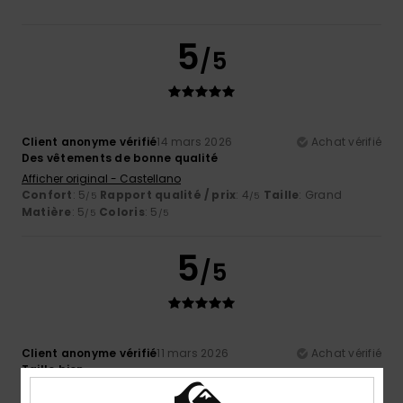
5
/5
Client anonyme vérifié
14 mars 2026
Achat vérifié
Des vêtements de bonne qualité
Afficher original - Castellano
Confort
: 5
Rapport qualité / prix
: 4
Taille
: Grand
/5
/5
Matière
: 5
Coloris
: 5
/5
/5
5
/5
Client anonyme vérifié
11 mars 2026
Achat vérifié
Taille bien
Confort
: 5
Rapport qualité / prix
: 5
Taille
: Taille
/5
/5
parfaite
Matière
: 3
Coloris
: 5