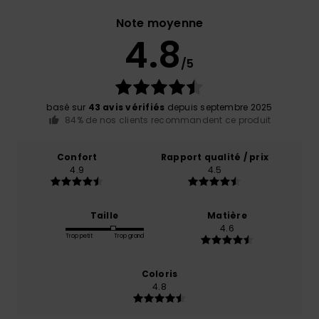
Note moyenne
4.8
/5
basé sur
43 avis vérifiés
depuis septembre 2025
84% de nos clients recommandent ce produit
Confort
Rapport qualité / prix
4.9
4.5
Taille
Matière
4.6
Trop petit
Trop grand
Coloris
4.8