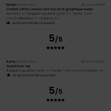
Sylvie
6 février 2026
Achat vérifié
J’adore cette couleur vert eau et le graphique aussi
Confort
: 4
Rapport qualité / prix
: 5
Taille
: Taille
/5
/5
parfaite
Matière
: 5
Coloris
: 5
/5
/5
Je recommande ce produit
5
/5
Katty
2 février 2026
Achat vérifié
Qualité au top
Rapport qualité / prix
: 5
Taille
: Taille parfaite
Coloris
: 5
/5
/5
Je recommande ce produit
5
/5