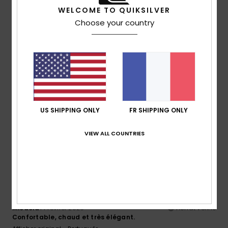
/5
/5
Je recommande ce produit
WELCOME TO QUIKSILVER
Choose your country
5
/5
Ana
22 février 2026
Achat vérifié
Elle est de bonne qualité, elle est jolie et mon fils l'a adorée
Afficher original - Português
US SHIPPING ONLY
FR SHIPPING ONLY
Rapport qualité / prix
: 5
Taille
: Trop grand
Matière
: 5
/5
/5
Je recommande ce produit
VIEW ALL COUNTRIES
5
/5
Micaela
14 février 2026
Achat vérifié
Confortable, chaud et très élégant.