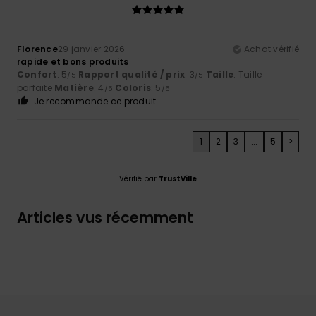
Florence
29 janvier 2026
Achat vérifié
rapide et bons produits
Confort
: 5
Rapport qualité / prix
: 3
Taille
: Taille
/5
/5
parfaite
Matière
: 4
Coloris
: 5
/5
/5
Je recommande ce produit
1
2
3
...
5
>
Vérifié par
TrustVille
Articles vus récemment