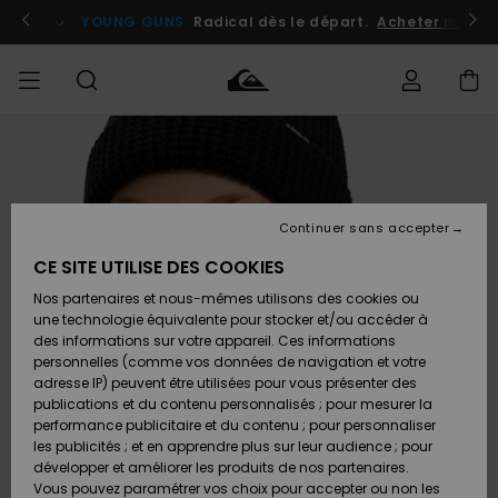
Passer
à
atuits
Se connecter / s'inscrire
YOUNG GUNS
Radical dès le départ.
Acheter maint
l'information
sur
le
produit
Accéder à
HOMME
Vêtements
Vêtements
Shop
Surf
Snow
Outlet
ma
Shop
Shop
Homme
commande
Homme
Homme
GARÇON
Continuer sans accepter
Accessoires
Accessoires
Nouveautés
Livraison
Outlet
CE SITE UTILISE DES COOKIES
FEMME
Surf
Snow
Enfant
Shop
Shop
Nos partenaires et nous-mêmes utilisons des cookies ou
Retours
Chaussures
Chaussures
A
Enfant
Enfant
une technologie équivalente pour stocker et/ou accéder à
& Tongs
& Tongs
Découvrir
SURF
des informations sur votre appareil. Ces informations
Outlet
personnelles (comme vos données de navigation et votre
Paiement
Femme
adresse IP) peuvent être utilisées pour vous présenter des
SNOW
Highlights
Snow
publications et du contenu personnalisés ; pour mesurer la
Surf
Surf
Snow
Shop
Carte
performance publicitaire et du contenu ; pour personnaliser
Femme
Cadeau
les publicités ; et en apprendre plus sur leur audience ; pour
OUTLET
développer et améliorer les produits de nos partenaires.
Communauté
Snow
Snow
Vous pouvez paramétrer vos choix pour accepter ou non les