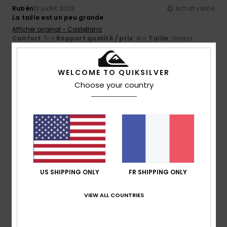
Rubén
13 juillet 2026
Achat vérifié
La taille est un peu grande
Afficher original - Castellano
Confort
: 5
Rapport qualité / prix
: 4
Taille
: Grand
/5
/5
Matière
: 4
Coloris
: 5
/5
/5
Je recommande ce produit
WELCOME TO QUIKSILVER
5
Choose your country
/5
Thomas
10 juillet 2026
Achat vérifié
Bonne qualité et bon fit
Confort
: 5
Taille
: Taille parfaite
Matière
: 5
Coloris
: 5
/5
/5
/5
Je recommande ce produit
US SHIPPING ONLY
FR SHIPPING ONLY
5
/5
VIEW ALL COUNTRIES