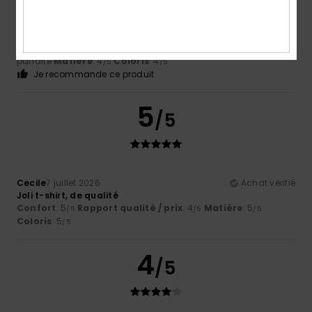
Guilhem
8 juillet 2026
Achat vérifié
ok pour moi
Confort
: 4
Rapport qualité / prix
: 4
Taille
: Taille
/5
/5
parfaite
Matière
: 4
Coloris
: 4
/5
/5
Je recommande ce produit
5
/5
Cecile
7 juillet 2026
Achat vérifié
Joli t-shirt, de qualité
Confort
: 5
Rapport qualité / prix
: 4
Matière
: 5
/5
/5
/5
Coloris
: 5
/5
4
/5