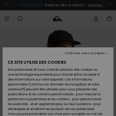
Passer
à
atuits
Se connecter / s'inscrire
YOUNG GUNS
Radical dès le départ.
Acheter maint
l'information
sur
le
produit
Accéder à
HOMME
Vêtements
Vêtements
Shop
Surf
Snow
Outlet
ma
Shop
Shop
Homme
commande
Homme
Homme
GARÇON
Continuer sans accepter
Accessoires
Accessoires
Nouveautés
Livraison
Outlet
CE SITE UTILISE DES COOKIES
FEMME
Surf
Snow
Enfant
Shop
Shop
Nos partenaires et nous-mêmes utilisons des cookies ou
Retours
Chaussures
Chaussures
A
Enfant
Enfant
une technologie équivalente pour stocker et/ou accéder à
& Tongs
& Tongs
Découvrir
SURF
des informations sur votre appareil. Ces informations
Outlet
personnelles (comme vos données de navigation et votre
Paiement
Femme
adresse IP) peuvent être utilisées pour vous présenter des
SNOW
Highlights
Snow
publications et du contenu personnalisés ; pour mesurer la
Surf
Surf
Snow
Shop
Carte
performance publicitaire et du contenu ; pour personnaliser
Femme
Cadeau
les publicités ; et en apprendre plus sur leur audience ; pour
OUTLET
développer et améliorer les produits de nos partenaires.
Communauté
Snow
Snow
Vous pouvez paramétrer vos choix pour accepter ou non les