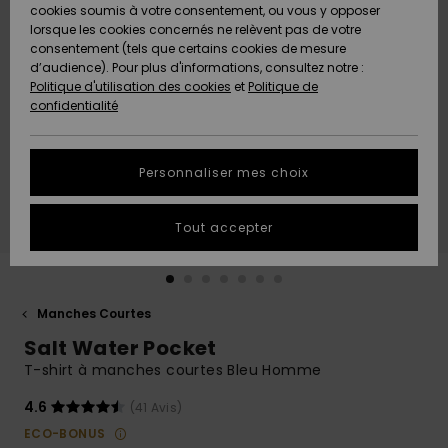
Quiksilver
A
cookies soumis à votre consentement, ou vous y opposer
Freedom
AIDE &
Découvrir
lorsque les cookies concernés ne relèvent pas de votre
CONTACT
consentement (tels que certains cookies de mesure
Nouveautés
Nouveautés
d’audience). Pour plus d'informations, consultez notre :
Protection
Politique d'utilisation des cookies
et
Politique de
des
Communauté
MAGASINS
confidentialité
données
A
A
Découvrir
Découvrir
QUIKSILVER
Guide des
APP
Personnaliser mes choix
tailles
LISTE DE
Tout accepter
SOUHAITS
Démarrez
une
conversation
pour
obtenir la
Manches Courtes
réponse la
Salt Water Pocket
plus rapide
à votre
T-shirt à manches courtes Bleu Homme
question.
4.6
(41 Avis)
Démarrer
une
ECO-BONUS
conversation