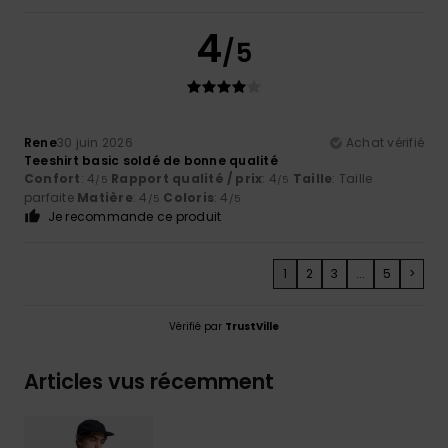
4
/5
Rene
30 juin 2026
Achat vérifié
Teeshirt basic soldé de bonne qualité
Confort
: 4
Rapport qualité / prix
: 4
Taille
: Taille
/5
/5
parfaite
Matière
: 4
Coloris
: 4
/5
/5
Je recommande ce produit
1
2
3
...
5
>
Vérifié par
TrustVille
Articles vus récemment