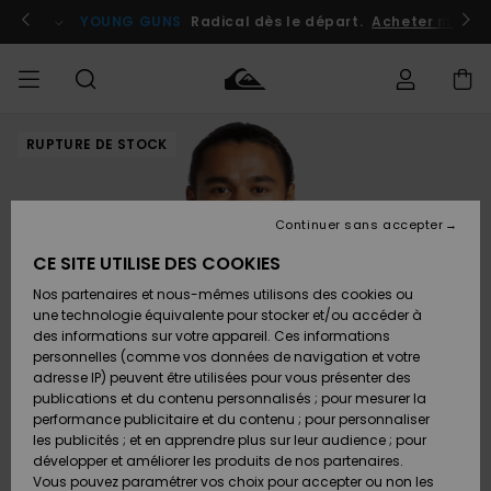
Passer
à
atuits
Se connecter / s'inscrire
YOUNG GUNS
Radical dès le départ.
Acheter maint
l'information
sur
le
produit
RUPTURE DE STOCK
Accéder à
HOMME
Vêtements
Vêtements
Shop
Surf
Snow
Outlet
ma
Shop
Shop
Homme
commande
Homme
Homme
GARÇON
Continuer sans accepter
Accessoires
Accessoires
Nouveautés
Livraison
Outlet
CE SITE UTILISE DES COOKIES
FEMME
Surf
Snow
Enfant
Shop
Shop
Nos partenaires et nous-mêmes utilisons des cookies ou
Retours
Chaussures
Chaussures
A
Enfant
Enfant
une technologie équivalente pour stocker et/ou accéder à
& Tongs
& Tongs
Découvrir
SURF
des informations sur votre appareil. Ces informations
Outlet
personnelles (comme vos données de navigation et votre
Paiement
Femme
adresse IP) peuvent être utilisées pour vous présenter des
SNOW
Highlights
Snow
publications et du contenu personnalisés ; pour mesurer la
Surf
Surf
Snow
Shop
Carte
performance publicitaire et du contenu ; pour personnaliser
Femme
Cadeau
les publicités ; et en apprendre plus sur leur audience ; pour
OUTLET
développer et améliorer les produits de nos partenaires.
Communauté
Snow
Snow
Vous pouvez paramétrer vos choix pour accepter ou non les