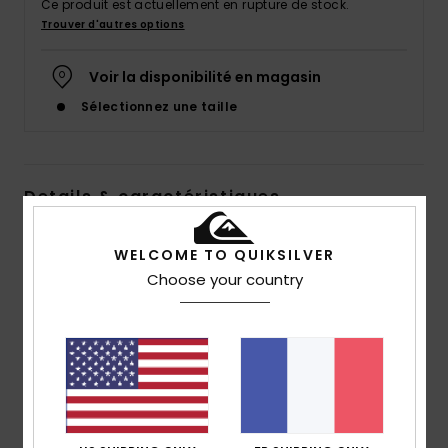
Ce produit est actuellement en rupture de stock.
Trouver d'autres options
Voir la disponibilité en magasin
Sélectionnez une taille
Details & caractéristiques
Sweat Rose Homme
WELCOME TO QUIKSILVER
Style
AQYFT03331
Code couleur
mlh0
Choose your country
Caractéristiques
Matière :
mélange de coton et polyester
Délavage :
délavage minéral
Coupe :
coupe regular
Col :
col rond