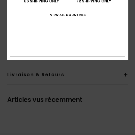
US SHIPPING ONLY
FR SHIPPING ONLY
Manches :
manches longues
Doublure :
pas de doublure
VIEW ALL COUNTRIES
Logotage :
broderie sur la poitrine gauche
Étiquette logotée sur la couture latérale
Composition
80 % Coton, 20 % Polyester
Traçabilité du produit (Loi Agec)
Livraison & Retours
Articles vus récemment