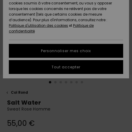
Quiksilver
A
cookies soumis à votre consentement, ou vous y opposer
Freedom
AIDE &
Découvrir
lorsque les cookies concernés ne relèvent pas de votre
CONTACT
consentement (tels que certains cookies de mesure
Nouveautés
Nouveautés
d’audience). Pour plus d'informations, consultez notre :
Protection
Politique d'utilisation des cookies
et
Politique de
des
Communauté
MAGASINS
confidentialité
données
A
A
Découvrir
Découvrir
QUIKSILVER
Guide des
APP
Personnaliser mes choix
tailles
LISTE DE
Tout accepter
SOUHAITS
Démarrez
une
conversation
pour
obtenir la
Col Rond
réponse la
Salt Water
plus rapide
à votre
Sweat Rose Homme
question.
55,00 €
Démarrer
une
conversation