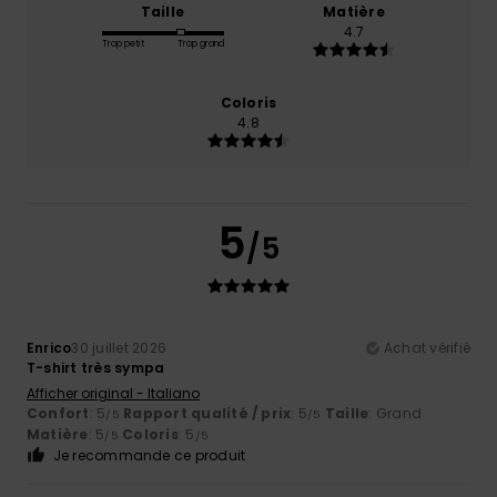
Taille
Matière
4.7
Trop petit
Trop grand
Coloris
4.8
5
/5
Enrico
30 juillet 2026
Achat vérifié
T-shirt très sympa
Afficher original - Italiano
Confort
: 5
Rapport qualité / prix
: 5
Taille
: Grand
/5
/5
Matière
: 5
Coloris
: 5
/5
/5
Je recommande ce produit