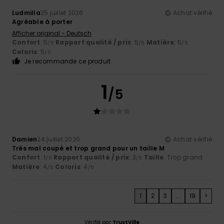
Ludmilla
25 juillet 2026
Achat vérifié
Agréable à porter
Afficher original - Deutsch
Confort
: 5
Rapport qualité / prix
: 5
Matière
: 5
/5
/5
/5
Coloris
: 5
/5
Je recommande ce produit
1
/5
Damien
24 juillet 2026
Achat vérifié
Très mal coupé et trop grand pour un taille M
Confort
: 1
Rapport qualité / prix
: 3
Taille
: Trop grand
/5
/5
Matière
: 4
Coloris
: 4
/5
/5
1
2
3
...
19
>
Vérifié par
TrustVille