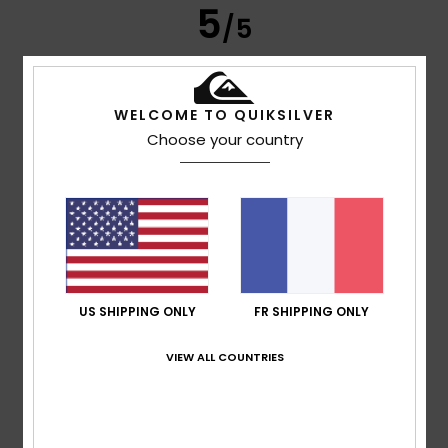
5
/5
WELCOME TO QUIKSILVER
Gonçalo
30 juillet 2026
Achat vérifié
De bonne qualité
Choose your country
Afficher original - Português
Confort
: 5
Rapport qualité / prix
: 5
Taille
: Taille
/5
/5
parfaite
Matière
: 5
Coloris
: 5
/5
/5
4
/5
US SHIPPING ONLY
FR SHIPPING ONLY
Miguel
27 juillet 2026
Achat vérifié
VIEW ALL COUNTRIES
J'ai bien aimé ce t-shirt
Afficher original - Castellano
Confort
: 4
Rapport qualité / prix
: 4
Taille
: Grand
/5
/5
Matière
: 5
Coloris
: 5
/5
/5