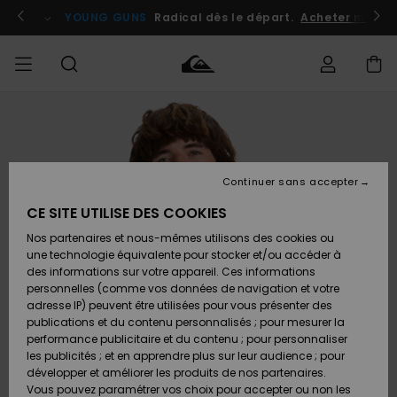
Passer
à
atuits
Se connecter / s'inscrire
YOUNG GUNS
Radical dès le départ.
Acheter maint
l'information
sur
le
produit
Accéder à
HOMME
Vêtements
Vêtements
Shop
Surf
Snow
Outlet
ma
Shop
Shop
Homme
commande
Homme
Homme
GARÇON
Continuer sans accepter
Accessoires
Accessoires
Nouveautés
Livraison
Outlet
CE SITE UTILISE DES COOKIES
FEMME
Surf
Snow
Enfant
Shop
Shop
Nos partenaires et nous-mêmes utilisons des cookies ou
Retours
Chaussures
Chaussures
A
Enfant
Enfant
une technologie équivalente pour stocker et/ou accéder à
& Tongs
& Tongs
Découvrir
SURF
des informations sur votre appareil. Ces informations
Outlet
personnelles (comme vos données de navigation et votre
Paiement
Femme
adresse IP) peuvent être utilisées pour vous présenter des
SNOW
Highlights
Snow
publications et du contenu personnalisés ; pour mesurer la
Surf
Surf
Snow
Shop
Carte
performance publicitaire et du contenu ; pour personnaliser
Femme
Cadeau
les publicités ; et en apprendre plus sur leur audience ; pour
OUTLET
développer et améliorer les produits de nos partenaires.
Communauté
Snow
Snow
Vous pouvez paramétrer vos choix pour accepter ou non les