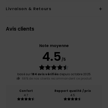
Livraison & Retours
Avis clients
Note moyenne
4.5
/5
basé sur
184 avis vérifiés
depuis octobre 2025
68% de nos clients recommandent ce produit
Confort
Rapport qualité / prix
4.7
4.5