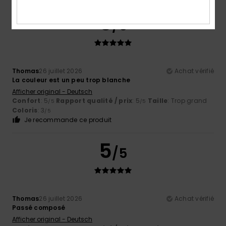
5
/5
Thomas
26 juillet 2026
Achat vérifié
La couleur est un peu trop blanche
Afficher original - Deutsch
Confort
: 5
Rapport qualité / prix
: 5
Taille
: Trop grand
/5
/5
Coloris
: 3
/5
Je recommande ce produit
5
/5
Thomas
26 juillet 2026
Achat vérifié
Passé composé
Afficher original - Deutsch