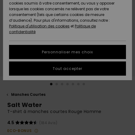
Quiksilver
A
cookies soumis à votre consentement, ou vous y opposer
Freedom
AIDE &
Découvrir
lorsque les cookies concernés ne relèvent pas de votre
CONTACT
consentement (tels que certains cookies de mesure
Nouveautés
Nouveautés
d’audience). Pour plus d'informations, consultez notre :
Protection
Politique d'utilisation des cookies
et
Politique de
des
Communauté
MAGASINS
confidentialité
données
A
A
Découvrir
Découvrir
QUIKSILVER
Guide des
APP
Personnaliser mes choix
tailles
LISTE DE
Tout accepter
SOUHAITS
Démarrez
une
conversation
pour
obtenir la
Manches Courtes
réponse la
Salt Water
plus rapide
à votre
T-shirt à manches courtes Rouge Homme
question.
4.5
(184 Avis)
Démarrer
une
ECO-BONUS
conversation