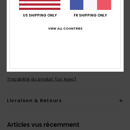
Longueur :
17", coupe courte
Poches :
poches à ouverture latérale
US SHIPPING ONLY
FR SHIPPING ONLY
Poches à l'arrière
Autres caractéristiques :
matière confortable et
VIEW ALL COUNTRIES
rapide à sécher en nylon obtenu à partir de déchets
récupérés dans les océans
Porte-clés signature
Détails passepoilés
Composition
52% nylon recyclé, 48% nylon
Traçabilité du produit (Loi Agec)
Livraison & Retours
Articles vus récemment