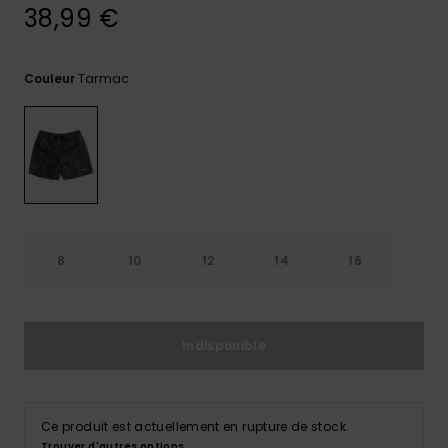
38,99 €
Trouvez
des
réponses
Tarmac
Couleur
aux
questions
les plus
fréquentes
et notre
formulaire
de
contact.
Consulter
la FAQ
8
10
12
14
16
Indisponible
Ce produit est actuellement en rupture de stock.
Trouver d'autres options