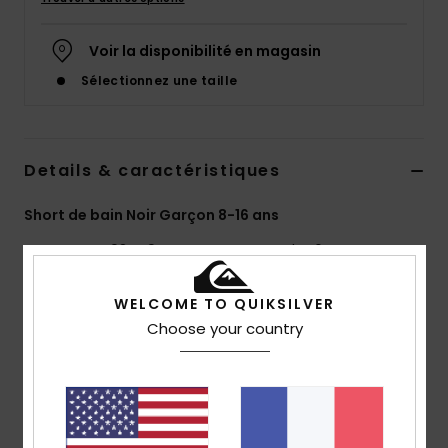
Voir la disponibilité en magasin
Sélectionnez une taille
Details & caractéristiques
Short de bain Noir Garçon 8-16 ans
Style
EQBJV03449
Code couleur
kta6
Caractéristiques
WELCOME TO QUIKSILVER
Choose your country
Matière écoresponsable :
matière 4-way stretch
recyclée en polyester
Taille :
taille classique
Système de fermeture :
Fermeture par cordon de
serrage