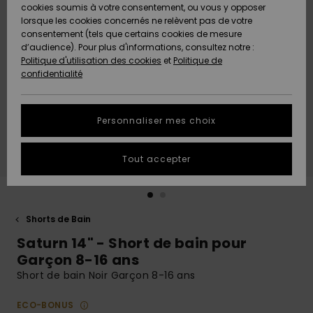
Quiksilver
A
cookies soumis à votre consentement, ou vous y opposer
Freedom
AIDE &
Découvrir
lorsque les cookies concernés ne relèvent pas de votre
CONTACT
consentement (tels que certains cookies de mesure
Nouveautés
Nouveautés
d’audience). Pour plus d'informations, consultez notre :
Protection
Politique d'utilisation des cookies
et
Politique de
des
Communauté
MAGASINS
confidentialité
données
A
A
Découvrir
Découvrir
QUIKSILVER
Guide des
APP
Personnaliser mes choix
tailles
LISTE DE
Tout accepter
SOUHAITS
Démarrez
une
conversation
pour
obtenir la
Shorts de Bain
réponse la
Saturn 14" - Short de bain pour
plus rapide
à votre
Garçon 8-16 ans
question.
Short de bain Noir Garçon 8-16 ans
Démarrer
une
ECO-BONUS
conversation