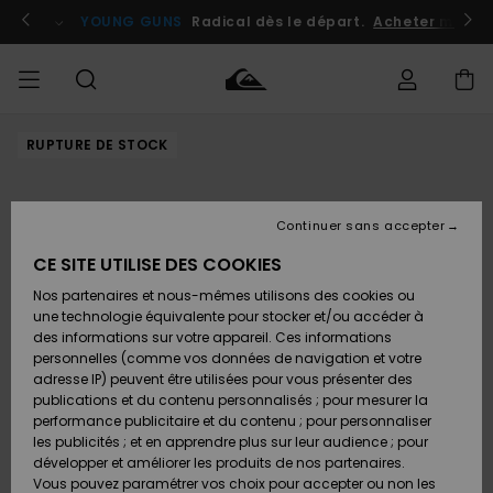
Passer
à
atuits
Se connecter / s'inscrire
YOUNG GUNS
Radical dès le départ.
Acheter maint
l'information
sur
le
produit
RUPTURE DE STOCK
Accéder à
HOMME
Vêtements
Vêtements
Shop
Surf
Snow
Outlet
ma
Shop
Shop
Homme
commande
Homme
Homme
GARÇON
Continuer sans accepter
Accessoires
Accessoires
Nouveautés
Livraison
Outlet
CE SITE UTILISE DES COOKIES
FEMME
Surf
Snow
Enfant
Shop
Shop
Nos partenaires et nous-mêmes utilisons des cookies ou
Retours
Chaussures
Chaussures
A
Enfant
Enfant
une technologie équivalente pour stocker et/ou accéder à
& Tongs
& Tongs
Découvrir
SURF
des informations sur votre appareil. Ces informations
Outlet
personnelles (comme vos données de navigation et votre
Paiement
Femme
adresse IP) peuvent être utilisées pour vous présenter des
SNOW
Highlights
Snow
publications et du contenu personnalisés ; pour mesurer la
Surf
Surf
Snow
Shop
Carte
performance publicitaire et du contenu ; pour personnaliser
Femme
Cadeau
les publicités ; et en apprendre plus sur leur audience ; pour
OUTLET
développer et améliorer les produits de nos partenaires.
Communauté
Snow
Snow
Vous pouvez paramétrer vos choix pour accepter ou non les