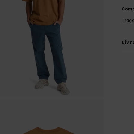
Comp
Traça
Livr