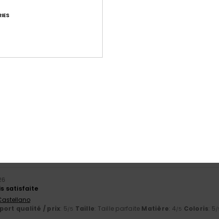
IES
Note moyenne
4.6
/5
basé sur
36 avis vérifiés
depuis mars 2026
69% de nos clients recommandent ce produit
port qualité / prix
Taille
Matiè
4.6
4.8
Trop petit
Trop grand
026
is satisfaite
 Castellano
ort qualité / prix
: 5
Taille
: Taille parfaite
Matière
: 4
Coloris
: 5
/5
/5
/