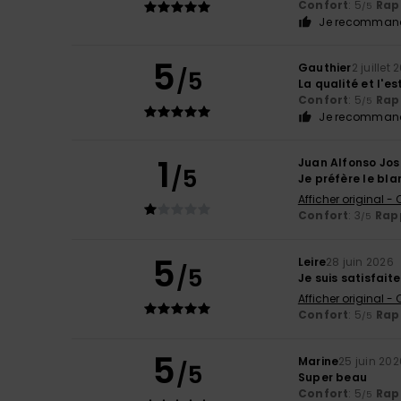
Confort
: 5
Rapp
/5
Je recommand
5
Gauthier
2 juillet 
/5
La qualité et l'e
Confort
: 5
Rapp
/5
Je recommand
1
Juan Alfonso Jos
/5
Je préfère le bla
Afficher original -
Confort
: 3
Rapp
/5
5
Leire
28 juin 2026
/5
Je suis satisfaite
Afficher original -
Confort
: 5
Rapp
/5
5
Marine
25 juin 202
/5
Super beau
Confort
: 5
Rapp
/5