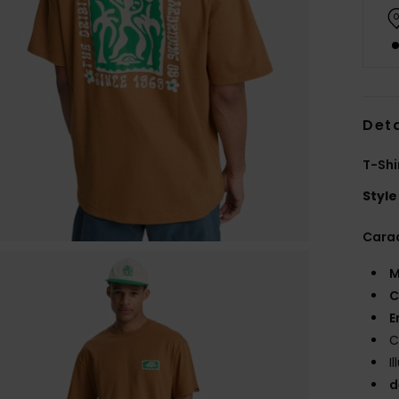
Deta
T-Sh
Style
Carac
M
C
E
C
I
d