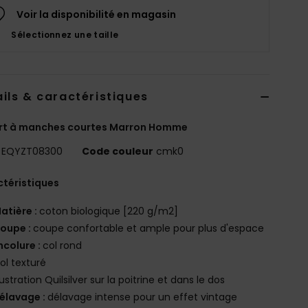
Voir la disponibilité en magasin
Sélectionnez une taille
ils & caractéristiques
irt à manches courtes Marron Homme
EQYZT08300
Code couleur
cmk0
téristiques
atière :
coton biologique [220 g/m2]
oupe :
coupe confortable et ample pour plus d'espace
ncolure :
col rond
ol texturé
llustration Quilsilver sur la poitrine et dans le dos
élavage :
délavage intense pour un effet vintage