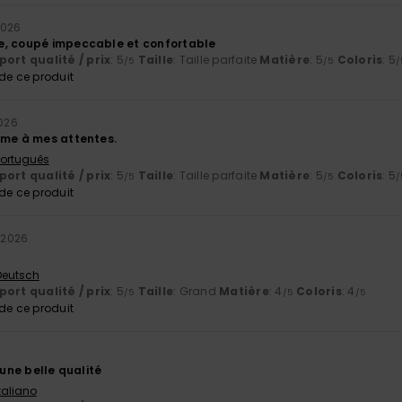
 2026
e, coupé impeccable et confortable
ort qualité / prix
: 5
Taille
: Taille parfaite
Matière
: 5
Coloris
: 5
/5
/5
/
e ce produit
2026
rme à mes attentes.
 Português
ort qualité / prix
: 5
Taille
: Taille parfaite
Matière
: 5
Coloris
: 5
/5
/5
/
e ce produit
t 2026
 Deutsch
ort qualité / prix
: 5
Taille
: Grand
Matière
: 4
Coloris
: 4
/5
/5
/5
e ce produit
 une belle qualité
Italiano