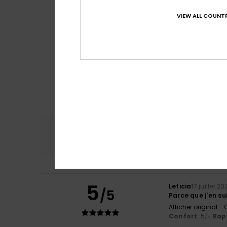
VIEW ALL COUNTR
Confort
Rap
4.8
5
Leticia
17 juillet 2
/5
Parce que j'en su
Afficher original -
Confort
: 5
Rapp
/5