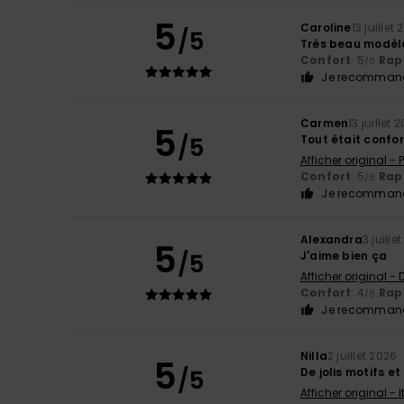
5
Caroline
13 juillet
/5
Très beau modèl
Confort
: 5
Rapp
/5
Je recommand
Carmen
13 juillet 
5
/5
Tout était confo
Afficher original -
Confort
: 5
Rapp
/5
Je recommand
Alexandra
3 juille
5
/5
J'aime bien ça
Afficher original -
Confort
: 4
Rapp
/5
Je recommand
Nilla
2 juillet 2026
5
/5
De jolis motifs et
Afficher original - 