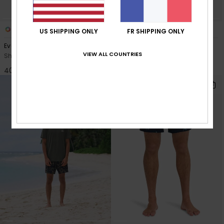
3
3
US SHIPPING ONLY
FR SHIPPING ONLY
Everyday Holmes Volley 16"
Everyday Clicker Volley 17"
VIEW ALL COUNTRIES
Short de bain Noir Homme
Short de bain Vert Homme
40,00 €
40,00 €