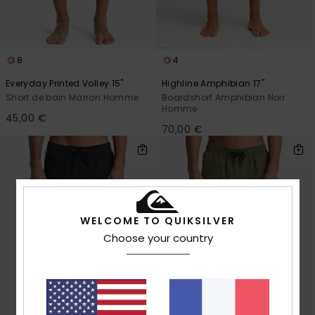
8
4
Everyday Printed Volley 15"
Highline Amphibian 17"
Short de bain Marron Homme
Boardshort Amphibian Noir
Homme
45,00 €
70,00 €
WELCOME TO QUIKSILVER
Choose your country