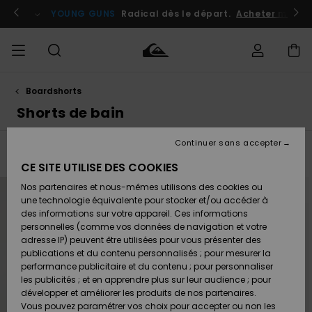
Passez
à
atuits
Se connecter / s'inscrire
YOUNG GUNS
Radical dès le départ.
Acheter maint
la
sélection
de
la
grille
des
produits
Boardshorts
Accéder à
HOMME
Vêtements
Vêtements
Shop
Surf
Snow
Outlet
ma
Shorts de bain
Shop
Shop
Homme
commande
Homme
Homme
GARÇON
Continuer sans accepter
Accessoires
Accessoires
Nouveautés
Livraison
Filtrer & Trier
106
Resultats
Outlet
CE SITE UTILISE DES COOKIES
FEMME
Surf
Snow
Enfant
Passer
Aller
Shop
Shop
Nos partenaires et nous-mêmes utilisons des cookies ou
aux
a
Retours
Chaussures
Chaussures
A
critères
trier
Enfant
Enfant
une technologie équivalente pour stocker et/ou accéder à
de
par
& Tongs
& Tongs
Découvrir
SURF
filtrage
des informations sur votre appareil. Ces informations
de
Outlet
recherche
personnelles (comme vos données de navigation et votre
Paiement
Femme
adresse IP) peuvent être utilisées pour vous présenter des
SNOW
Highlights
Snow
publications et du contenu personnalisés ; pour mesurer la
Surf
Surf
Snow
Shop
Carte
performance publicitaire et du contenu ; pour personnaliser
Femme
Cadeau
les publicités ; et en apprendre plus sur leur audience ; pour
OUTLET
développer et améliorer les produits de nos partenaires.
Communauté
Snow
Snow
Vous pouvez paramétrer vos choix pour accepter ou non les