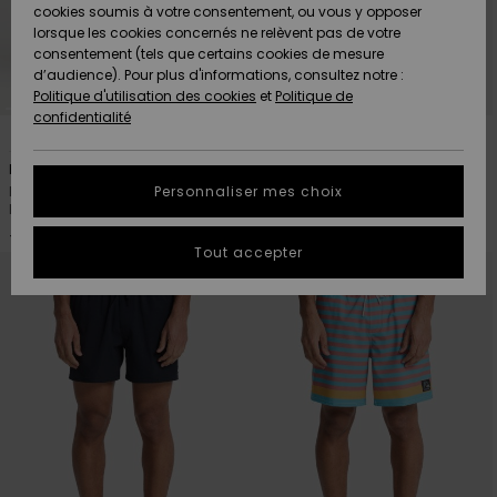
Quiksilver
A
cookies soumis à votre consentement, ou vous y opposer
Freedom
AIDE &
Découvrir
lorsque les cookies concernés ne relèvent pas de votre
CONTACT
consentement (tels que certains cookies de mesure
Nouveautés
Nouveautés
d’audience). Pour plus d'informations, consultez notre :
Protection
Politique d'utilisation des cookies
et
Politique de
des
Communauté
MAGASINS
confidentialité
données
4
8
A
A
Découvrir
Découvrir
QUIKSILVER
Highline Amphibian 17"
Everyday 15"
Guide des
APP
Personnaliser mes choix
Boardshort Amphibian Gris
Short de bain Rose Homme
tailles
Homme
30,00 €
70,00 €
LISTE DE
Tout accepter
SOUHAITS
Démarrez
une
conversation
pour
obtenir la
réponse la
plus rapide
à votre
question.
Démarrer
une
conversation