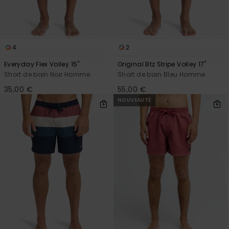
Trouvez
des
réponses
aux
4
2
questions
les plus
Everyday Flex Volley 15"
Original Btz Stripe Volley 17"
fréquentes
Short de bain Noir Homme
Short de bain Bleu Homme
et notre
formulaire
35,00 €
55,00 €
de
NOUVEAUTÉ
contact.
Consulter
la FAQ