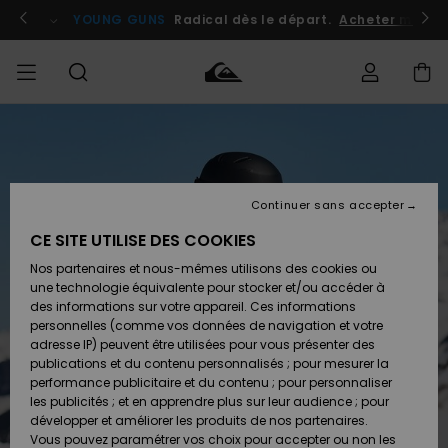
Passer
à
atuits
Se connecter / s'inscrire
YOUNG GUNS
Radical dès le départ.
Acheter maint
l'information
sur
le
produit
Accéder à
HOMME
Vêtements
Vêtements
Shop
Surf
Snow
Outlet
ma
Shop
Shop
Homme
commande
Homme
Homme
GARÇON
Continuer sans accepter
Accessoires
Accessoires
Nouveautés
Livraison
Outlet
CE SITE UTILISE DES COOKIES
FEMME
Surf
Snow
Enfant
Shop
Shop
Nos partenaires et nous-mêmes utilisons des cookies ou
Retours
Chaussures
Chaussures
A
Enfant
Enfant
une technologie équivalente pour stocker et/ou accéder à
& Tongs
& Tongs
Découvrir
SURF
des informations sur votre appareil. Ces informations
Outlet
personnelles (comme vos données de navigation et votre
Paiement
Femme
adresse IP) peuvent être utilisées pour vous présenter des
SNOW
Highlights
Snow
publications et du contenu personnalisés ; pour mesurer la
Surf
Surf
Snow
Shop
Carte
performance publicitaire et du contenu ; pour personnaliser
Femme
Cadeau
les publicités ; et en apprendre plus sur leur audience ; pour
OUTLET
développer et améliorer les produits de nos partenaires.
Communauté
Snow
Snow
Vous pouvez paramétrer vos choix pour accepter ou non les