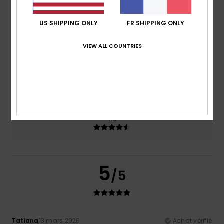
43% de nos clients recommandent ce produit
US SHIPPING ONLY
FR SHIPPING ONLY
Confort
Rapport qualité / prix
4.7
4.4
VIEW ALL COUNTRIES
Taille
Matière
4.9
Trop petit
Trop grand
Coloris
4.9
5
/5
Tatiana
13 mars 2026
Achat vérifié