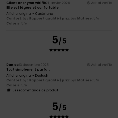
Client anonyme vérifié
21 janvier 2026
Achat vérifié
Elle est légère et confortable
Afficher original - Castellano
Confort
: 5
Rapport qualité / prix
: 5
Matière
: 5
/5
/5
/5
Coloris
: 5
/5
5
/5
Danica
13 décembre 2025
Achat vérifié
Tout simplement parfait
Afficher original - Deutsch
Confort
: 5
Rapport qualité / prix
: 5
Matière
: 5
/5
/5
/5
Coloris
: 5
/5
Je recommande ce produit
5
/5