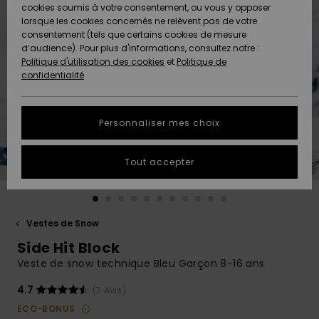
Quiksilver
A
cookies soumis à votre consentement, ou vous y opposer
Freedom
AIDE &
Découvrir
lorsque les cookies concernés ne relèvent pas de votre
CONTACT
consentement (tels que certains cookies de mesure
Nouveautés
Nouveautés
d’audience). Pour plus d'informations, consultez notre :
Protection
Politique d'utilisation des cookies
et
Politique de
des
Communauté
MAGASINS
confidentialité
données
A
A
Découvrir
Découvrir
QUIKSILVER
Guide des
APP
Personnaliser mes choix
tailles
LISTE DE
Tout accepter
SOUHAITS
Démarrez
une
conversation
pour
obtenir la
Vestes de Snow
réponse la
Side Hit Block
plus rapide
à votre
Veste de snow technique Bleu Garçon 8-16 ans
question.
4.7
(7 Avis)
Démarrer
une
ECO-BONUS
conversation