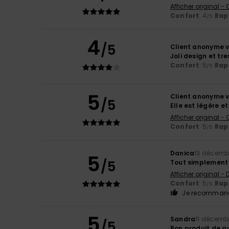
Afficher original -
Confort
: 4
Rapp
/5
4
/5
Client anonyme v
Joli design et tr
Confort
: 5
Rapp
/5
5
Client anonyme v
/5
Elle est légère e
Afficher original -
Confort
: 5
Rapp
/5
Danica
13 décemb
5
/5
Tout simplement 
Afficher original -
Confort
: 5
Rapp
/5
Je recommand
5
Sandra
11 décemb
/5
Bon produit de q