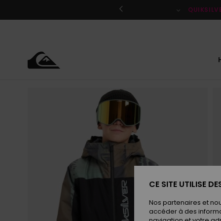
Passer
à
QUIKSILV
l'information
sur
le
produit
CE SITE UTILISE D
Nos partenaires et no
accéder à des informa
navigation et votre ad