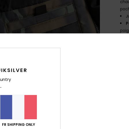
chau
poc
J
P
poig
Comp
Traça
IKSILVER
Livr
untry
FR SHIPPING ONLY