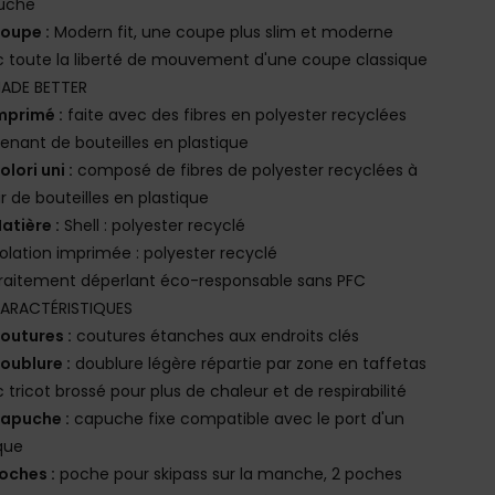
uche
oupe :
Modern fit, une coupe plus slim et moderne
 toute la liberté de mouvement d'une coupe classique
ADE BETTER
mprimé :
faite avec des fibres en polyester recyclées
enant de bouteilles en plastique
olori uni :
composé de fibres de polyester recyclées à
ir de bouteilles en plastique
atière :
Shell : polyester recyclé
solation imprimée : polyester recyclé
raitement déperlant éco-responsable sans PFC
ARACTÉRISTIQUES
outures :
coutures étanches aux endroits clés
oublure :
doublure légère répartie par zone en taffetas
 tricot brossé pour plus de chaleur et de respirabilité
apuche :
capuche fixe compatible avec le port d'un
que
oches :
poche pour skipass sur la manche, 2 poches