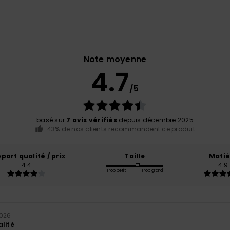
Note moyenne
4.7
/5
basé sur
7 avis vérifiés
depuis décembre 2025
43% de nos clients recommandent ce produit
port qualité / prix
Taille
Matiè
4.4
4.9
Trop petit
Trop grand
2026
alité