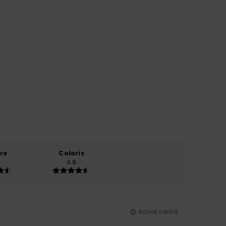
re
Coloris
4.9
Achat vérifié