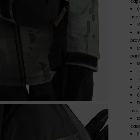
cap
C
avec
M
I
prov
C
part
M
i
T
C
C
D
avec
C
cas
P