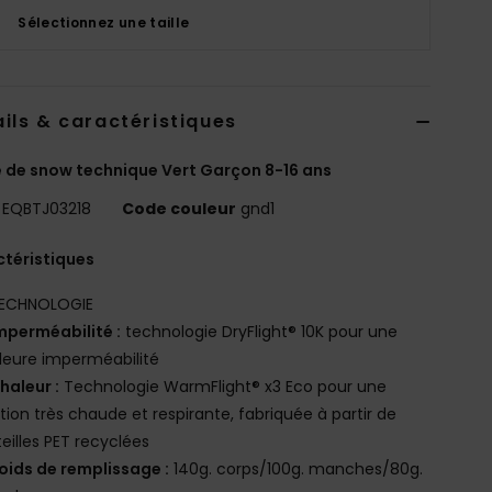
Sélectionnez une taille
ils & caractéristiques
 de snow technique Vert Garçon 8-16 ans
EQBTJ03218
Code couleur
gnd1
téristiques
ECHNOLOGIE
mperméabilité :
technologie DryFlight® 10K pour une
leure imperméabilité
haleur :
Technologie WarmFlight® x3 Eco pour une
ation très chaude et respirante, fabriquée à partir de
eilles PET recyclées
oids de remplissage :
140g. corps/100g. manches/80g.