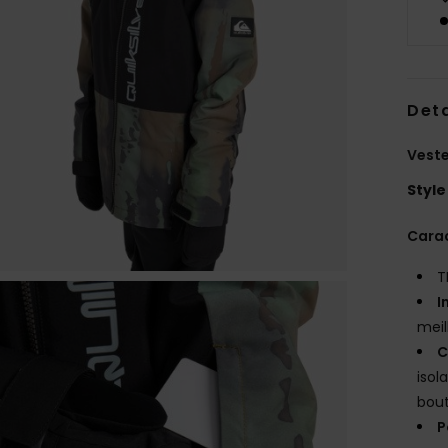
Deta
Veste
Style
Carac
T
I
meil
C
isol
bout
P