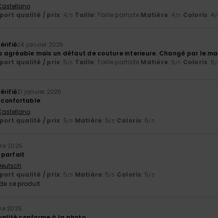
 Castellano
ort qualité / prix
: 4
Taille
: Taille parfaite
Matière
: 4
Coloris
: 4
/5
/5
/
érifié
24 janvier 2026
es agréable mais un défaut de couture interieure. Changé par le mag
ort qualité / prix
: 5
Taille
: Taille parfaite
Matière
: 5
Coloris
: 5
/5
/5
/
érifié
21 janvier 2026
t confortable
 Castellano
ort qualité / prix
: 5
Matière
: 5
Coloris
: 5
/5
/5
/5
re 2025
parfait
 Deutsch
ort qualité / prix
: 5
Matière
: 5
Coloris
: 5
/5
/5
/5
e ce produit
re 2025
ualité conforme à la photo