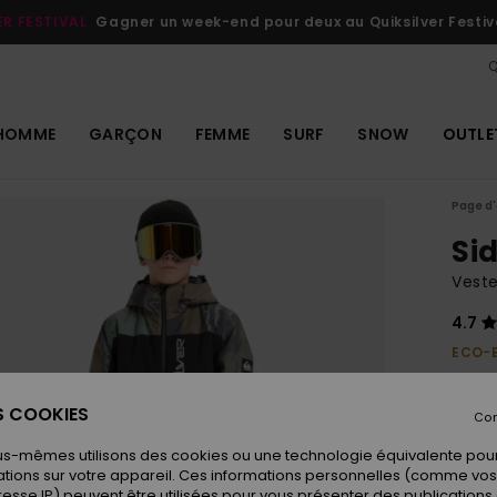
ER FESTIVAL
Gagner un week-end pour deux au Quiksilver Festiv
Q
HOMME
GARÇON
FEMME
SURF
SNOW
OUTLE
Page d'
Sid
Veste
4.7
ECO-
150,00
75,
ES COOKIES
Con
OUTL
us-mêmes utilisons des cookies ou une technologie équivalente pour
tions sur votre appareil. Ces informations personnelles (comme v
resse IP) peuvent être utilisées pour vous présenter des publications