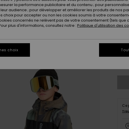
Coule
esurer la performance publicitaire et du contenu ; pour personnaliser 
leur audience ; pour développer et améliorer les produits de nos pa
 choix pour accepter ou non les cookies soumis à votre consenteme
ookies concernés ne relèvent pas de votre consentement (tels que c
ur plus d'informations, consultez notre :
Politique d'utilisation des c
mes choix
Tou
8
Vo
Ce 
Tro