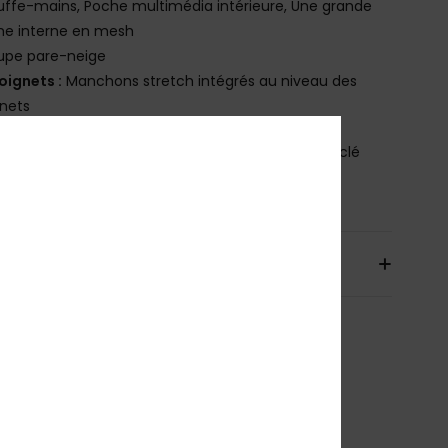
ffe-mains, Poche multimédia intérieure, Une grande
he interne en mesh
upe pare-neige
oignets :
Manchons stretch intégrés au niveau des
nets
osition
[Matière principale] 100% Polyester Recyclé
bilité du produit (Loi Agec)
aison & Retours