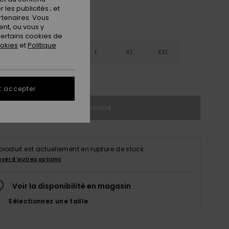
les publicités ; et
rtenaires. Vous
nt, ou vous y
ertains cookies de
ookies
et
Politique
S
S
M
L
XL
XXL
ir le Guide des tailles
t accepter
Indisponible
produit est actuellement en rupture de stock.
uver d'autres options
Voir la disponibilité en magasin
Sélectionnez une taille