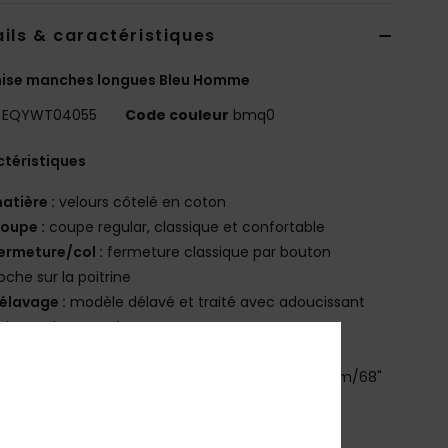
ils & caractéristiques
ise manches longues Bleu Homme
EQYWT04055
Code couleur
bmq0
téristiques
atière :
velours côtelé en coton
oupe :
coupe regular, classique et confortable
ermeture/col :
fermeture classique par bouton
oche sur la poitrine
élavage :
modèle délavé et traité avec adoucissant
oignets boutonnés
urlet arrondi
e mannequin sur la photo en studio mesure 175cm/68"
orte une taille M
osition
[Matière principale] 100% Cotton