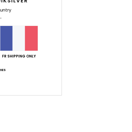
IKSILVER
untry
Traça
Livr
FR SHIPPING ONLY
IES