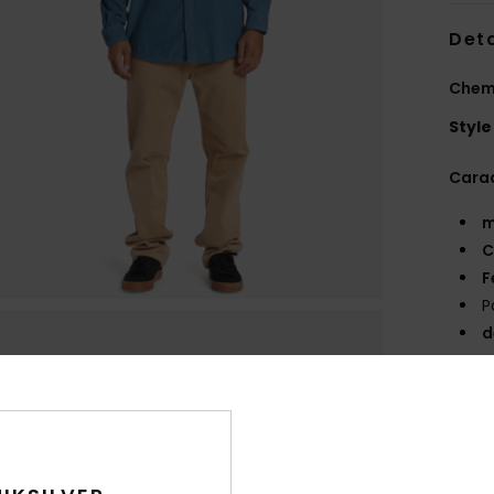
Deta
Chem
Style
Carac
m
C
F
P
d
P
O
L
et p
Comp