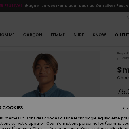
ER FESTIVAL
Gagner un week-end pour deux au Quiksilver Festiv
Q
HOMME
GARÇON
FEMME
SURF
SNOW
OUTLE
Page d'
Manc
Sm
Chem
75,
ES COOKIES
Con
Coule
us-mêmes utilisons des cookies ou une technologie équivalente pour
tions sur votre appareil. Ces informations personnelles (comme v
resse IP) peuvent être utilisées pour vous présenter des publications