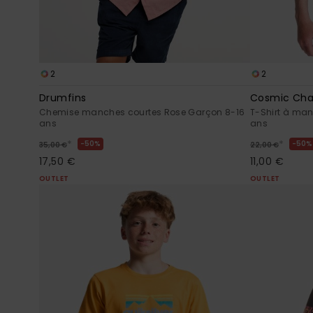
2
2
Drumfins
Cosmic Cha
Chemise manches courtes Rose Garçon 8-16
T-Shirt à man
ans
ans
*
*
50%
50%
35,00 €
22,00 €
17,50 €
11,00 €
OUTLET
OUTLET