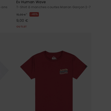
Ev Human Wave
6 ans
T-Shirt à manches courtes Marron Garçon 2-7
*
40%
15,00 €
9,00 €
OUTLET