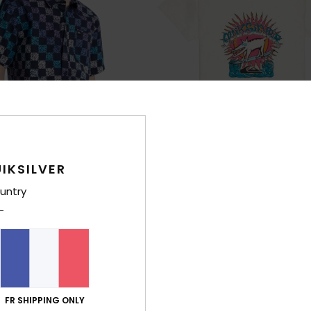
IKSILVER
untry
2
ic
Ev Animal Surfer
hes courtes Bleu Garçon 8-16
T-Shirt à manches courtes Blanc G
*
50%
18,00 €
9,00 €
OUTLET
FR SHIPPING ONLY