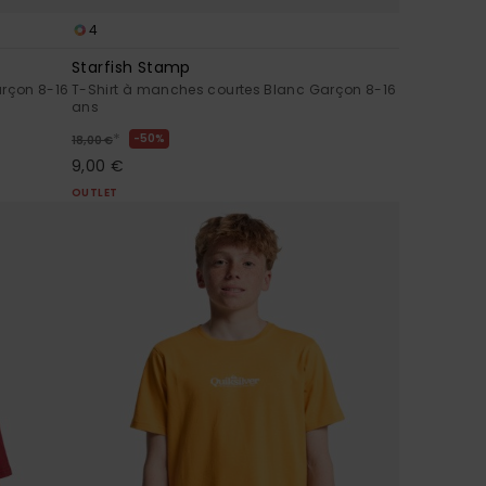
4
Starfish Stamp
arçon 8-16
T-Shirt à manches courtes Blanc Garçon 8-16
ans
*
50%
18,00 €
9,00 €
OUTLET