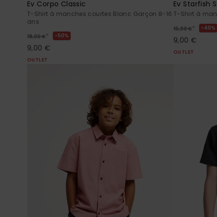
Ev Corpo Classic
Ev Starfish
T-Shirt à manches courtes Blanc Garçon 8-16
T-Shirt à ma
ans
*
40%
15,00 €
*
50%
18,00 €
9,00 €
9,00 €
OUTLET
OUTLET