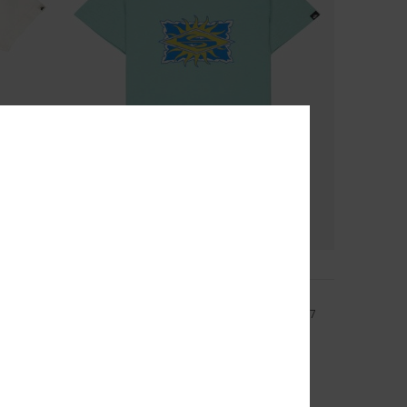
2
Ev Starfish Stamp
arçon 2-7
T-Shirt à manches courtes Bleu Garçon 2-7
*
40%
15,00 €
9,00 €
OUTLET