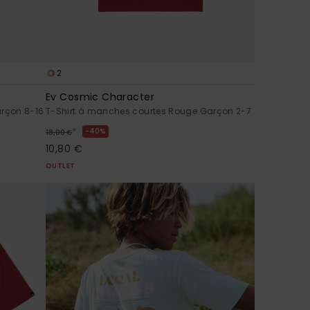
2
Ev Cosmic Character
arçon 8-16
T-Shirt à manches courtes Rouge Garçon 2-7
*
40%
18,00 €
10,80 €
OUTLET