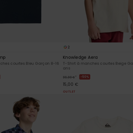
2
amp
Knowledge Aera
ches courtes Bleu Garçon 8-16
T-Shirt à manches courtes Beige Ga
ans
*
50%
30,00 €
15,00 €
OUTLET