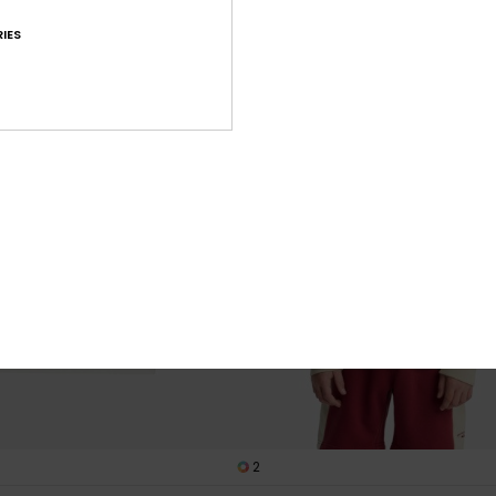
IES
2