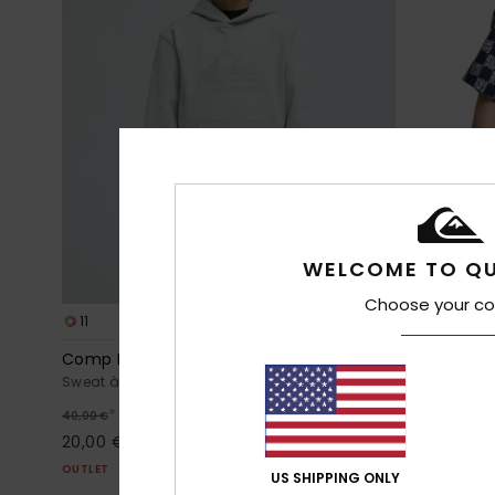
WELCOME TO QU
Choose your co
11
1
Comp Logo
Apero Class
Sweat à capuche Gris Garçon 8-16 ans
Chemise manc
ans
*
50%
40,00 €
*
50%
35,00 €
20,00 €
17,50 €
OUTLET
US SHIPPING ONLY
OUTLET