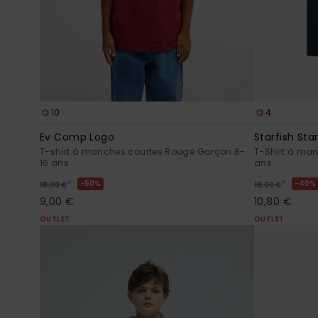
10
4
Ev Comp Logo
Starfish St
T-shirt à manches courtes Rouge Garçon 8-
T-Shirt à man
16 ans
ans
*
*
50%
40%
18,00 €
18,00 €
9,00 €
10,80 €
OUTLET
OUTLET