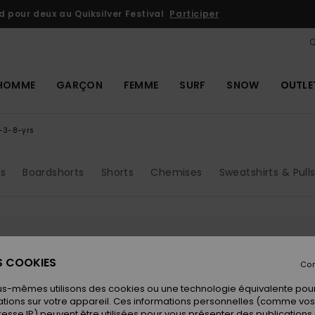
VER FREEDOM BENEFITS
Livraison et retour gratuits
Se connecter 
Q
HOMME
GARÇON
FEMME
SURF
SNOW
OUTLE
-3-8-yrs
os
Boardshorts
Shorts
Chemises
Sweatshirts & Pull
s produits seront bientôt de reto
ES COOKIES
Con
us-mêmes utilisons des cookies ou une technologie équivalente pour
tions sur votre appareil. Ces informations personnelles (comme v
resse IP) peuvent être utilisées pour vous présenter des publications