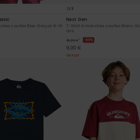
3
assic
Next Gen
ches courtes Bleu Garçon 8-16
T-Shirt à manches courtes Blanc G
ans
*
50%
18,00 €
9,00 €
OUTLET