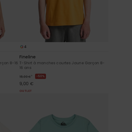
4
Fineline
rçon 8-16
T-Shirt à manches courtes Jaune Garçon 8-
16 ans
*
50%
18,00 €
9,00 €
OUTLET