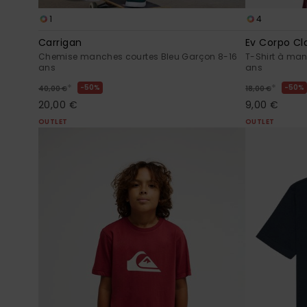
1
4
Carrigan
Ev Corpo Cl
Chemise manches courtes Bleu Garçon 8-16
T-Shirt à man
ans
ans
*
*
50%
50%
40,00 €
18,00 €
20,00 €
9,00 €
OUTLET
OUTLET