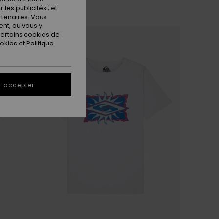
les publicités ; et
rtenaires. Vous
nt, ou vous y
ertains cookies de
ookies
et
Politique
t accepter