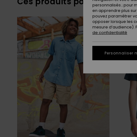
Ces produits pourraient vou
personnalisés ; pour m
en apprendre plus sur 
pouvez paramétrer vos
Passer
Aller
aux
a
opposer lorsque les c
critères
trier
mesure d’audience). Po
de
par
filtrage
de confidentialité
de
recherche
Personnaliser 