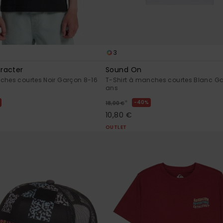
3
racter
Sound On
ches courtes Noir Garçon 8-16
T-Shirt à manches courtes Blanc G
ans
*
40%
18,00 €
10,80 €
OUTLET