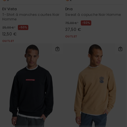
EV Vista
Dna
T-Shirt à manches courtes Noir
Sweat à capuche Noir Homme
Homme
*
50%
75,00 €
*
50%
25,00 €
37,50 €
12,50 €
OUTLET
OUTLET