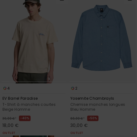
4
2
EV Barrel Paradise
Yosemite Chambrayls
T-Shirt à manches courtes
Chemise manches longues
Beige Homme
Bleu Homme
*
*
40%
50%
30,00 €
60,00 €
18,00 €
30,00 €
OUTLET
OUTLET