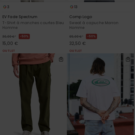
3
13
EV Fade Spectrum
Comp Logo
T-Shirt à manches courtes Bleu
Sweat à capuche Marron
Homme
Homme
*
*
50%
50%
30,00 €
65,00 €
15,00 €
32,50 €
OUTLET
OUTLET