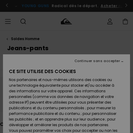
Passez
à
atuits
Se connecter / s'inscrire
YOUNG GUNS
Radical dès le départ.
Acheter maint
la
sélection
de
la
grille
des
produits
Soldes Homme
Accéder à
HOMME
Vêtements
Vêtements
Shop
Surf
Snow
Outlet
ma
Jeans-pants
Shop
Shop
Homme
commande
Homme
Homme
GARÇON
Continuer sans accepter
T-Shirts & Polos
Boardshorts
Shorts
Chemises
Accessoires
Accessoires
Nouveautés
Livraison
Outlet
CE SITE UTILISE DES COOKIES
FEMME
Surf
Snow
Enfant
Shop
Shop
Nos partenaires et nous-mêmes utilisons des cookies ou
Retours
Chaussures
Chaussures
A
Enfant
Enfant
une technologie équivalente pour stocker et/ou accéder à
& Tongs
& Tongs
Découvrir
SURF
Ne partez pas trop loin, nos produits seront
des informations sur votre appareil. Ces informations
Outlet
personnelles (comme vos données de navigation et votre
Paiement
bientôt de retour
Femme
adresse IP) peuvent être utilisées pour vous présenter des
SNOW
Highlights
Snow
publications et du contenu personnalisés ; pour mesurer la
Surf
Surf
Snow
Shop
Carte
performance publicitaire et du contenu ; pour personnaliser
Femme
Cadeau
les publicités ; et en apprendre plus sur leur audience ; pour
OUTLET
Ces produits pourraient vous plaire
développer et améliorer les produits de nos partenaires.
Communauté
Snow
Snow
Vous pouvez paramétrer vos choix pour accepter ou non les