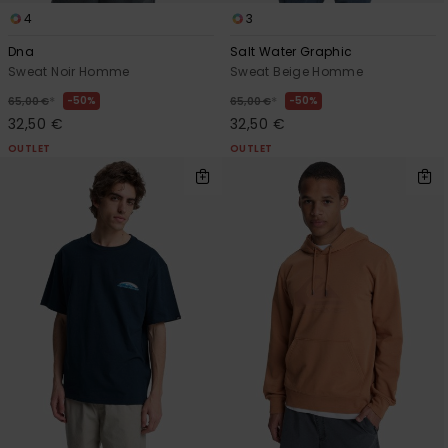
4
3
Dna
Salt Water Graphic
Sweat Noir Homme
Sweat Beige Homme
*
*
50%
50%
65,00 €
65,00 €
32,50 €
32,50 €
OUTLET
OUTLET