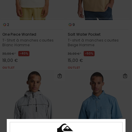
2
9
One Piece Wanted
Salt Water Pocket
T-Shirt à manches courtes
T-shirt à manches courtes
Blanc Homme
Beige Homme
*
*
40%
50%
30,00 €
30,00 €
18,00 €
15,00 €
OUTLET
OUTLET