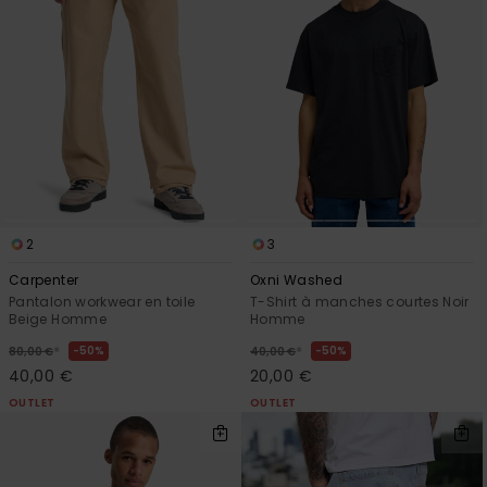
2
3
Carpenter
Oxni Washed
Pantalon workwear en toile
T-Shirt à manches courtes Noir
Beige Homme
Homme
*
*
50%
50%
80,00 €
40,00 €
40,00 €
20,00 €
OUTLET
OUTLET