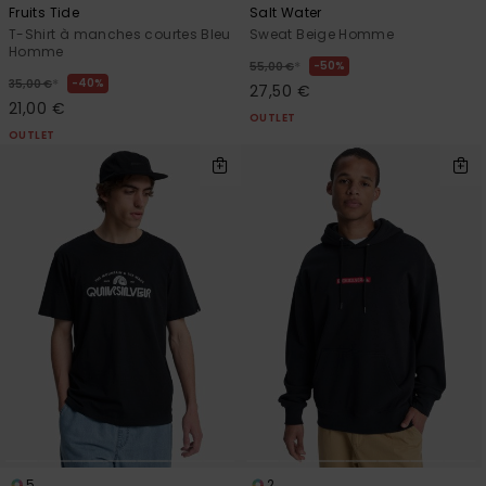
Fruits Tide
Salt Water
T-Shirt à manches courtes Bleu
Sweat Beige Homme
Homme
*
50%
55,00 €
*
40%
35,00 €
27,50 €
21,00 €
OUTLET
OUTLET
5
2