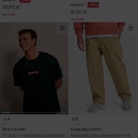
*
60,00 €
*
50%
30,00 €
30,00 €
15,00 €
OUTLET
OUTLET
4
5
Dna Clicker
Everyday Union
T-shirt à manches courtes Noir
Pantalon chino Beige Homme