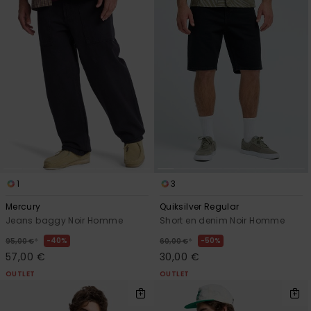
1
3
Mercury
Quiksilver Regular
Jeans baggy Noir Homme
Short en denim Noir Homme
*
*
40%
50%
95,00 €
60,00 €
57,00 €
30,00 €
OUTLET
OUTLET