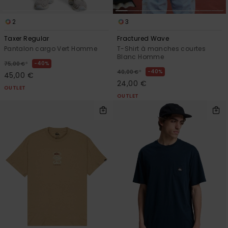
2
3
Taxer Regular
Fractured Wave
Pantalon cargo Vert Homme
T-Shirt à manches courtes
Blanc Homme
*
40%
75,00 €
*
40%
40,00 €
45,00 €
24,00 €
OUTLET
OUTLET