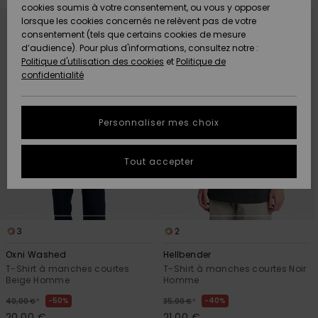
Quiksilver
A
cookies soumis à votre consentement, ou vous y opposer
Passer
Aller
Freedom
AIDE &
Découvrir
aux
a
lorsque les cookies concernés ne relèvent pas de votre
critères
trier
CONTACT
de
par
consentement (tels que certains cookies de mesure
filtrage
Nouveautés
Nouveautés
de
d’audience). Pour plus d'informations, consultez notre :
Protection
recherche
Politique d'utilisation des cookies
et
Politique de
des
Communauté
MAGASINS
confidentialité
données
A
A
Découvrir
Découvrir
QUIKSILVER
Guide des
APP
Personnaliser mes choix
tailles
LISTE DE
Tout accepter
SOUHAITS
Démarrez
une
conversation
pour
obtenir la
3
2
réponse la
plus rapide
Oxni Washed
Hellbender
à votre
T-Shirt à manches courtes
T-Shirt à manches courtes Noir
question.
Beige Homme
Homme
Démarrer
*
*
50%
40%
40,00 €
35,00 €
une
conversation
20,00 €
21,00 €