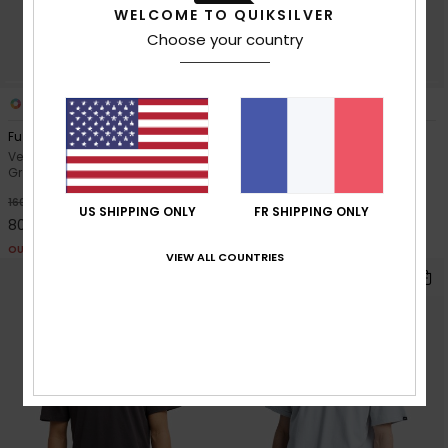
WELCOME TO QUIKSILVER
Choose your country
2
1
Full Rig
Carrigan
Veste imperméable à capuche
Chemise manches courtes
Gris Homme
Bleu Homme
*
*
50%
40%
160,00 €
60,00 €
US SHIPPING ONLY
FR SHIPPING ONLY
80,00 €
36,00 €
OUTLET
OUTLET
VIEW ALL COUNTRIES