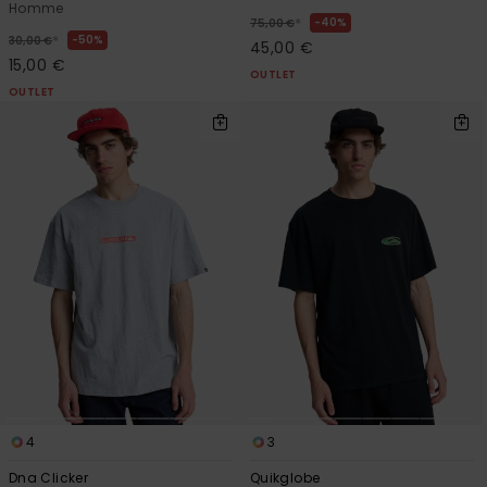
Homme
*
40%
75,00 €
*
50%
30,00 €
45,00 €
15,00 €
OUTLET
OUTLET
4
3
Dna Clicker
Quikglobe