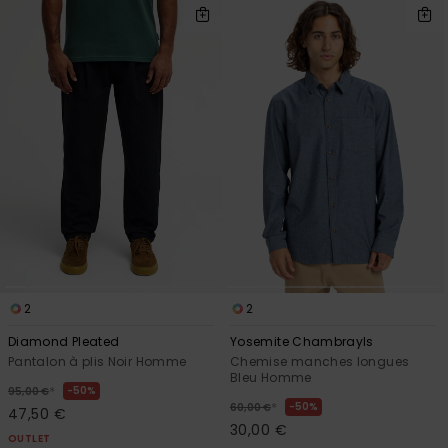
2
2
Diamond Pleated
Yosemite Chambrayls
Pantalon à plis Noir Homme
Chemise manches longues
Bleu Homme
*
50%
95,00 €
*
50%
60,00 €
47,50 €
30,00 €
OUTLET