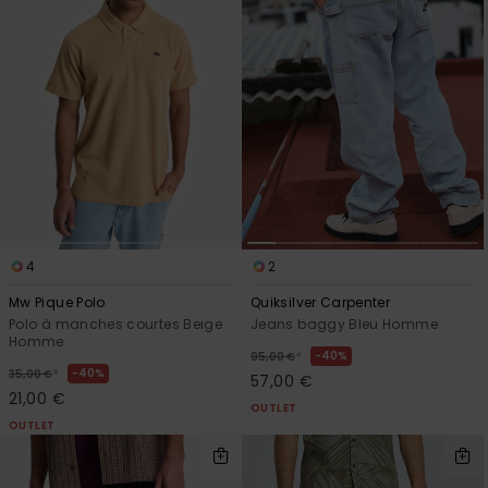
4
2
Mw Pique Polo
Quiksilver Carpenter
Polo à manches courtes Beige
Jeans baggy Bleu Homme
Homme
*
40%
95,00 €
*
40%
35,00 €
57,00 €
21,00 €
OUTLET
OUTLET