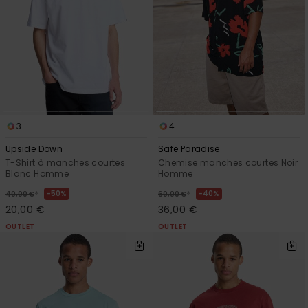
3
4
Upside Down
Safe Paradise
T-Shirt à manches courtes
Chemise manches courtes Noir
Blanc Homme
Homme
*
*
50%
40%
40,00 €
60,00 €
20,00 €
36,00 €
OUTLET
OUTLET