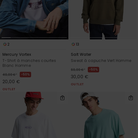
2
13
Mercury Vortex
Salt Water
T-Shirt à manches courtes
Sweat à capuche Vert Homme
Blanc Homme
*
50%
60,00 €
*
50%
40,00 €
30,00 €
20,00 €
OUTLET
OUTLET