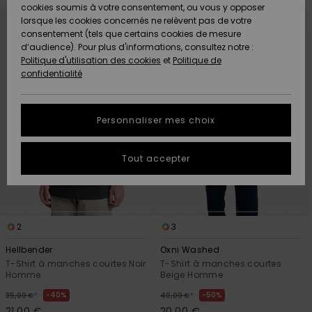
Quiksilver
A
cookies soumis à votre consentement, ou vous y opposer
Passer
Aller
Freedom
AIDE &
Découvrir
aux
a
lorsque les cookies concernés ne relèvent pas de votre
critères
trier
CONTACT
de
par
consentement (tels que certains cookies de mesure
filtrage
Nouveautés
Nouveautés
de
d’audience). Pour plus d'informations, consultez notre :
Protection
recherche
Politique d'utilisation des cookies
et
Politique de
des
Communauté
MAGASINS
confidentialité
données
A
A
Découvrir
Découvrir
QUIKSILVER
Guide des
APP
Personnaliser mes choix
tailles
LISTE DE
Tout accepter
SOUHAITS
Démarrez
une
conversation
pour
obtenir la
2
3
réponse la
plus rapide
Hellbender
Oxni Washed
à votre
T-Shirt à manches courtes Noir
T-Shirt à manches courtes
question.
Homme
Beige Homme
Démarrer
*
*
40%
50%
35,00 €
40,00 €
une
conversation
21,00 €
20,00 €