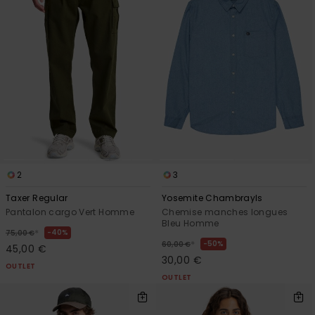
2
3
Taxer Regular
Yosemite Chambrayls
Pantalon cargo Vert Homme
Chemise manches longues
Bleu Homme
*
40%
75,00 €
*
50%
60,00 €
45,00 €
30,00 €
OUTLET
OUTLET