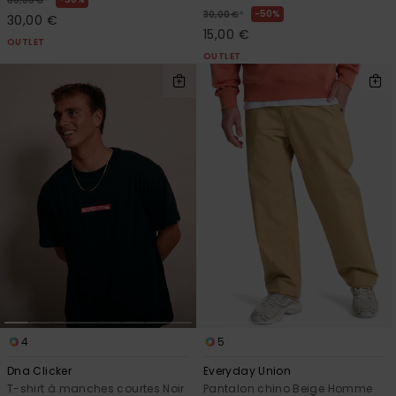
*
60,00 €
*
50%
30,00 €
30,00 €
15,00 €
OUTLET
OUTLET
4
5
Dna Clicker
Everyday Union
T-shirt à manches courtes Noir
Pantalon chino Beige Homme