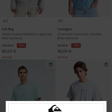
2
1
Full Rig
Carrigan
Veste imperméable à capuche
Chemise manches courtes
Gris Homme
Bleu Homme
*
*
50%
40%
160,00 €
60,00 €
80,00 €
36,00 €
OUTLET
OUTLET