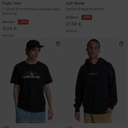
Fruits Tide
Salt Water
T-Shirt à manches courtes Bleu
Sweat Beige Homme
Homme
*
50%
55,00 €
*
40%
35,00 €
27,50 €
21,00 €
OUTLET
OUTLET
5
2