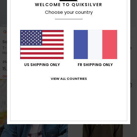
WELCOME TO QUIKSILVER
Choose your country
13
2
Salt Water
EV Wild Worlds
T-shirt à manches courtes Bleu
T-Shirt à manches courtes Gris
Homme
Homme
*
*
40%
50%
25,00 €
30,00 €
US SHIPPING ONLY
FR SHIPPING ONLY
15,00 €
15,00 €
OUTLET
OUTLET
VIEW ALL COUNTRIES