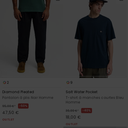
2
9
Diamond Pleated
Salt Water Pocket
Pantalon à plis Noir Homme
T-shirt à manches courtes Bleu
Homme
*
50%
95,00 €
*
40%
30,00 €
47,50 €
18,00 €
OUTLET
OUTLET