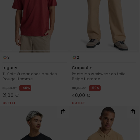
3
2
Legacy
Carpenter
T-Shirt à manches courtes
Pantalon workwear en toile
Rouge Homme
Beige Homme
*
*
40%
50%
35,00 €
80,00 €
21,00 €
40,00 €
OUTLET
OUTLET