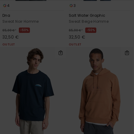
4
3
Dna
Salt Water Graphic
Sweat Noir Homme
Sweat Beige Homme
*
*
50%
50%
65,00 €
65,00 €
32,50 €
32,50 €
OUTLET
OUTLET