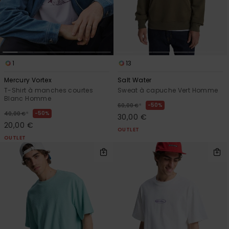
1
13
Mercury Vortex
Salt Water
T-Shirt à manches courtes
Sweat à capuche Vert Homme
Blanc Homme
*
50%
60,00 €
*
50%
40,00 €
30,00 €
20,00 €
OUTLET
OUTLET