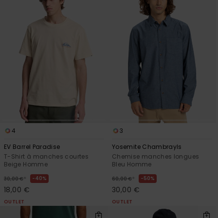
4
3
EV Barrel Paradise
Yosemite Chambrayls
T-Shirt à manches courtes
Chemise manches longues
Beige Homme
Bleu Homme
*
*
40%
50%
30,00 €
60,00 €
18,00 €
30,00 €
OUTLET
OUTLET