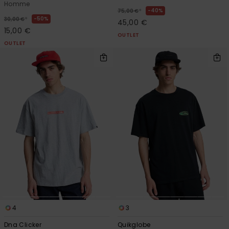
Homme
*
40%
75,00 €
*
50%
30,00 €
45,00 €
15,00 €
OUTLET
OUTLET
4
3
Dna Clicker
Quikglobe