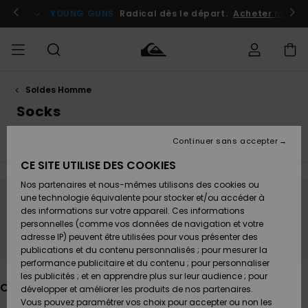
Passez
à
atuits
Se connecter / s'inscrire
YOUNG GUNS
Radical dès le départ.
Acheter maint
la
sélection
de
la
grille
des
produits
Soldes Homme
Accéder à
HOMME
Vêtements
Vêtements
Shop
Surf
Snow
Outlet
ma
Socks
Shop
Shop
Homme
commande
Homme
Homme
GARÇON
Continuer sans accepter
T-Shirts & Polos
Boardshorts
Shorts
Chemises
Accessoires
Accessoires
Nouveautés
Livraison
Outlet
CE SITE UTILISE DES COOKIES
FEMME
Surf
Snow
Enfant
Shop
Shop
Nos partenaires et nous-mêmes utilisons des cookies ou
Retours
Chaussures
Chaussures
A
Enfant
Enfant
une technologie équivalente pour stocker et/ou accéder à
& Tongs
& Tongs
Découvrir
SURF
Ne partez pas trop loin, nos produits seront
des informations sur votre appareil. Ces informations
Outlet
personnelles (comme vos données de navigation et votre
Paiement
bientôt de retour
Femme
adresse IP) peuvent être utilisées pour vous présenter des
SNOW
Highlights
Snow
publications et du contenu personnalisés ; pour mesurer la
Surf
Surf
Snow
Shop
Carte
performance publicitaire et du contenu ; pour personnaliser
Femme
Cadeau
les publicités ; et en apprendre plus sur leur audience ; pour
OUTLET
Ces produits pourraient vous plaire
développer et améliorer les produits de nos partenaires.
Communauté
Snow
Snow
Vous pouvez paramétrer vos choix pour accepter ou non les