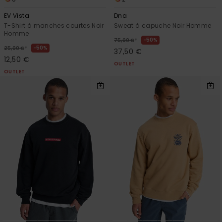
EV Vista
Dna
T-Shirt à manches courtes Noir
Sweat à capuche Noir Homme
Homme
*
50%
75,00 €
*
50%
25,00 €
37,50 €
12,50 €
OUTLET
OUTLET