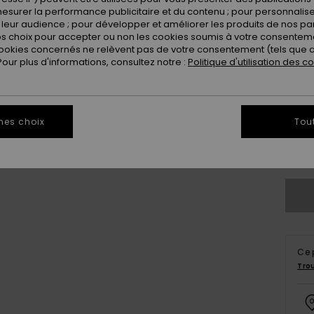
esurer la performance publicitaire et du contenu ; pour personnaliser 
Coule
leur audience ; pour développer et améliorer les produits de nos pa
 choix pour accepter ou non les cookies soumis à votre consenteme
ookies concernés ne relèvent pas de votre consentement (tels que c
ur plus d'informations, consultez notre :
Politique d'utilisation des c
mes choix
Tou
8
Ce 
Tro