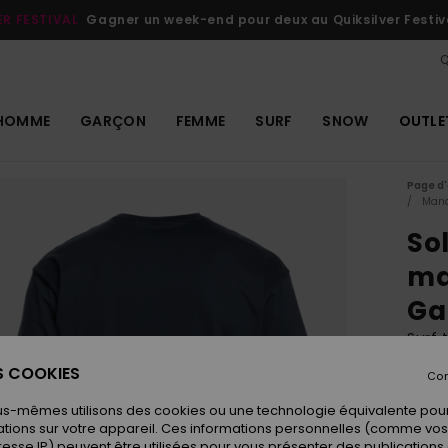
ER FESTIVAL
Gagner un week-end pour deux au Quiksilver Festiv
Q
HOMME
GARÇON
FEMME
SURF
SNOW
OUTLE
Page d'
Manc
Sol
ma
Ga
Surf 
ES COOKIES
Con
ECO-
29
us-mêmes utilisons des cookies ou une technologie équivalente pour
tions sur votre appareil. Ces informations personnelles (comme v
resse IP) peuvent être utilisées pour vous présenter des publications