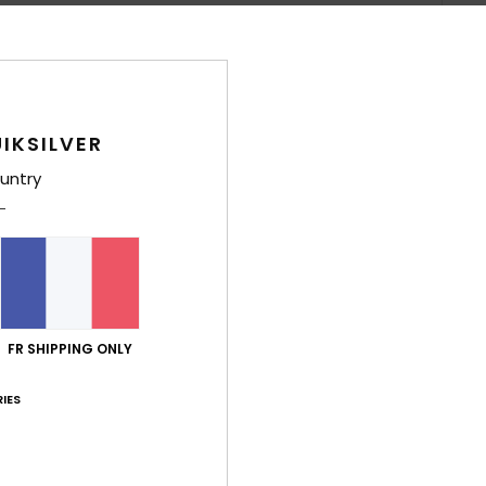
Deta
IKSILVER
Surf 
untry
Style
Carac
C
d'e
M
FR SHIPPING ONLY
pour
P
IES
R
A
T