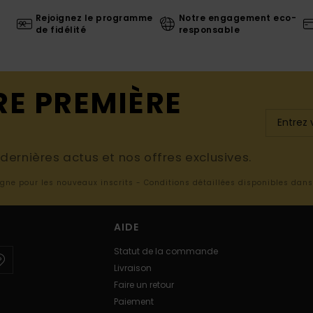
Rejoignez le programme
Notre engagement eco-
de fidélité
responsable
RE PREMIÈRE
ernières actus et nos offres exclusives.
ligne pour les nouveaux inscrits - Conditions détaillées disponibles dan
AIDE
Statut de la commande
Livraison
Faire un retour
Paiement