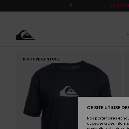
Passer
à
QUIKSILV
l'information
sur
le
produit
RUPTURE DE STOCK
CE SITE UTILISE D
Nos partenaires et no
accéder à des informa
navigation et votre ad